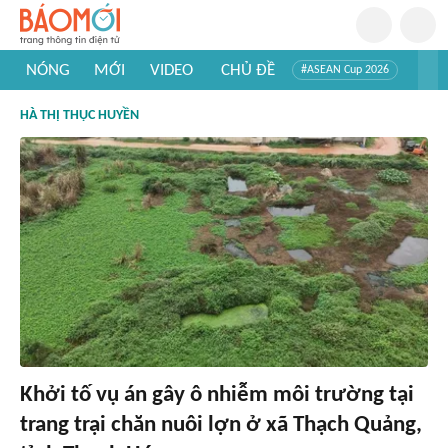
NÓNG
MỚI
VIDEO
CHỦ ĐỀ
#ASEAN Cup 2026
#Trí tuệ nhân tạo
#Mỹ - Iran
#Khám phá Việt Nam
HÀ THỊ THỤC HUYỀN
#Khám phá thế giới
Khởi tố vụ án gây ô nhiễm môi trường tại
trang trại chăn nuôi lợn ở xã Thạch Quảng,