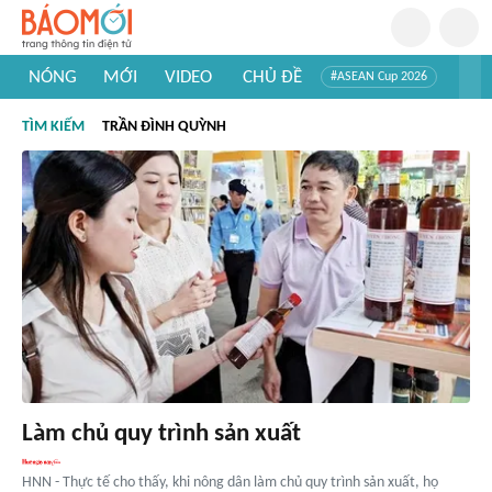
NÓNG
MỚI
VIDEO
CHỦ ĐỀ
#ASEAN Cup 2026
#Trí tuệ nhân tạo
#Mỹ - Iran
#Khám phá Việt Nam
TÌM KIẾM
TRẦN ĐÌNH QUỲNH
#Khám phá thế giới
Làm chủ quy trình sản xuất
HNN - Thực tế cho thấy, khi nông dân làm chủ quy trình sản xuất, họ