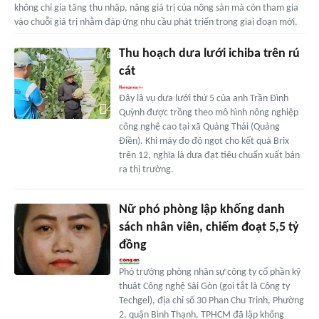
không chỉ gia tăng thu nhập, nâng giá trị của nông sản mà còn tham gia
vào chuỗi giá trị nhằm đáp ứng nhu cầu phát triển trong giai đoạn mới.
Thu hoạch dưa lưới ichiba trên rú
cát
Đây là vụ dưa lưới thứ 5 của anh Trần Đình
Quỳnh được trồng theo mô hình nông nghiệp
công nghệ cao tại xã Quảng Thái (Quảng
Điền). Khi máy đo độ ngọt cho kết quả Brix
trên 12, nghĩa là dưa đạt tiêu chuẩn xuất bán
ra thị trường.
Nữ phó phòng lập khống danh
sách nhân viên, chiếm đoạt 5,5 tỷ
đồng
Phó trưởng phòng nhân sự công ty cổ phần kỹ
thuật Công nghệ Sài Gòn (gọi tắt là Công ty
Techgel), địa chỉ số 30 Phan Chu Trinh, Phường
2, quận Bình Thạnh, TPHCM đã lập khống