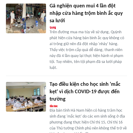
Gã nghiện quen mui 4 lần đột
nhập cửa hàng trộm bình ắc quy
sa lưới
Trên đường mua ma túy về sử dụng, Quỳnh
phát hiện cửa hàng bán bình ắc quy không có
ai trông giữ nên đã đột nhập 'nhảy' hàng.
Thấy việc trộm cắp quá dễ dàng, thanh niên
này đã 4 lần quay lại thực hiện hành vi phạm
tội. Tuy nhiên, tên tội phạm đã sa lưới pháp
luật.
Tạo điều kiện cho học sinh 'mắc
kẹt' vì dịch COVID-19 được đến
trường
Địa bàn tỉnh Hà Nam hiện có hàng trăm học
sinh đang 'mắc kẹt' do các em sinh sống ở địa
phương đang thực hiện Chỉ thị 15, Chỉ thị 16
của Thủ tướng Chính phủ nên không thể trở về