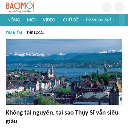
NÓNG
MỚI
VIDEO
CHỦ ĐỀ
#ASEAN Cup 2026
#Trí tuệ nhân tạo
#Mỹ - Iran
#Khám phá Việt Nam
TÌM KIẾM
THE LOCAL
#Khám phá thế giới
Không tài nguyên, tại sao Thụy Sĩ vẫn siêu
giàu