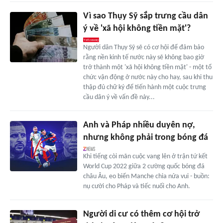
Vì sao Thụy Sỹ sắp trưng cầu dân
ý về 'xã hội không tiền mặt'?
Người dân Thụy Sỹ sẽ có cơ hội để đảm bảo
rằng nền kinh tế nước này sẽ không bao giờ
trở thành một 'xã hội không tiền mặt' - một tổ
chức vận động ở nước này cho hay, sau khi thu
thập đủ chữ ký để tiến hành một cuộc trưng
cầu dân ý về vấn đề này...
Anh và Pháp nhiều duyên nợ,
nhưng không phải trong bóng đá
Khi tiếng còi mãn cuộc vang lên ở trận tứ kết
World Cup 2022 giữa 2 cường quốc bóng đá
châu Âu, eo biển Manche chia nửa vui - buồn:
nụ cười cho Pháp và tiếc nuối cho Anh.
Người di cư có thêm cơ hội trở