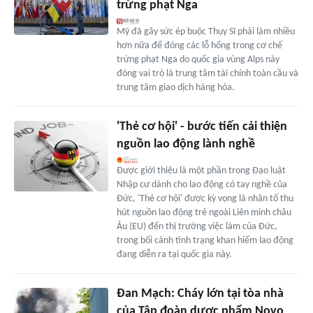
trừng phạt Nga
Mỹ đã gây sức ép buộc Thụy Sĩ phải làm nhiều
hơn nữa để đóng các lỗ hổng trong cơ chế
trừng phạt Nga do quốc gia vùng Alps này
đóng vai trò là trung tâm tài chính toàn cầu và
trung tâm giao dịch hàng hóa.
'Thẻ cơ hội' - bước tiến cải thiện
nguồn lao động lành nghề
Được giới thiệu là một phần trong Đạo luật
Nhập cư dành cho lao động có tay nghề của
Đức, 'Thẻ cơ hội' được kỳ vọng là nhân tố thu
hút nguồn lao động trẻ ngoài Liên minh châu
Âu (EU) đến thị trường việc làm của Đức,
trong bối cảnh tình trạng khan hiếm lao động
đang diễn ra tại quốc gia này.
Đan Mạch: Cháy lớn tại tòa nhà
của Tập đoàn dược phẩm Novo