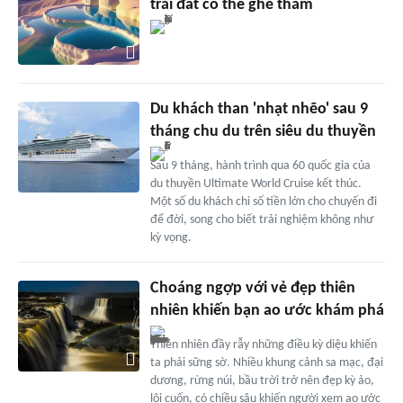
trái đất có thể ghé thăm
Du khách than 'nhạt nhẽo' sau 9
tháng chu du trên siêu du thuyền
Sau 9 tháng, hành trình qua 60 quốc gia của
du thuyền Ultimate World Cruise kết thúc.
Một số du khách chi số tiền lớn cho chuyến đi
để đời, song cho biết trải nghiệm không như
kỳ vọng.
Choáng ngợp với vẻ đẹp thiên
nhiên khiến bạn ao ước khám phá
Thiên nhiên đầy rẫy những điều kỳ diệu khiến
ta phải sững sờ. Nhiều khung cảnh sa mạc, đại
dương, rừng núi, bầu trời trở nên đẹp kỳ ảo,
lôi cuốn, có chiều sâu khiến người xem ao ước