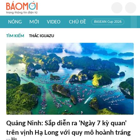
NÓNG
MỚI
VIDEO
CHỦ ĐỀ
#ASEAN Cup 2026
#Trí tuệ nhân tạo
#Mỹ - Iran
#Khám phá Việt Nam
TÌM KIẾM
THÁC IGUAZU
#Khám phá thế giới
Quảng Ninh: Sắp diễn ra 'Ngày 7 kỳ quan'
trên vịnh Hạ Long với quy mô hoành tráng