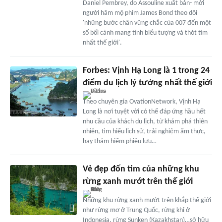
Daniel Pembrey, do Assouline xuất bản- mời
người hâm mộ phim James Bond theo dõi
'những bước chân vững chắc của 007 đến một
số bối cảnh mang tính biểu tượng và thót tim
nhất thế giới'.
Forbes: Vịnh Hạ Long là 1 trong 24
điểm du lịch lý tưởng nhất thế giới
Theo chuyên gia OvationNetwork, Vịnh Hạ
Long là nơi tuyệt vời có thể đáp ứng hầu hết
nhu cầu của khách du lịch, từ khám phá thiên
nhiên, tìm hiểu lịch sử, trải nghiệm ẩm thực,
hay thám hiểm phiêu lưu…
Vẻ đẹp đốn tim của những khu
rừng xanh mướt trên thế giới
Những khu rừng xanh mướt trên khắp thế giới
như rừng mơ ở Trung Quốc, rừng khỉ ở
Indonesia, rừng Sunken (Kazakhstan)…sở hữu