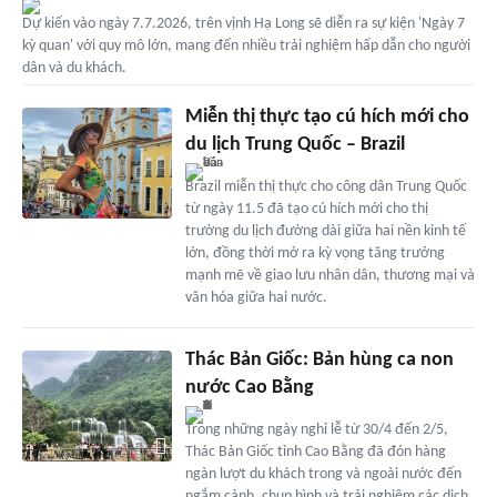
Dự kiến vào ngày 7.7.2026, trên vịnh Hạ Long sẽ diễn ra sự kiện 'Ngày 7
kỳ quan' với quy mô lớn, mang đến nhiều trải nghiệm hấp dẫn cho người
dân và du khách.
Miễn thị thực tạo cú hích mới cho
du lịch Trung Quốc – Brazil
Brazil miễn thị thực cho công dân Trung Quốc
từ ngày 11.5 đã tạo cú hích mới cho thị
trường du lịch đường dài giữa hai nền kinh tế
lớn, đồng thời mở ra kỳ vọng tăng trưởng
mạnh mẽ về giao lưu nhân dân, thương mại và
văn hóa giữa hai nước.
Thác Bản Giốc: Bản hùng ca non
nước Cao Bằng
Trong những ngày nghỉ lễ từ 30/4 đến 2/5,
Thác Bản Giốc tỉnh Cao Bằng đã đón hàng
ngàn lượt du khách trong và ngoài nước đến
ngắm cảnh, chụp hình và trải nghiệm các dịch