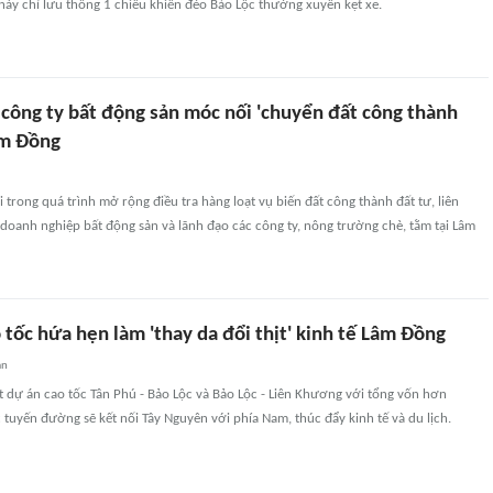
ày chỉ lưu thông 1 chiều khiến đèo Bảo Lộc thường xuyên kẹt xe.
 công ty bất động sản móc nối 'chuyển đất công thành
âm Đồng
i trong quá trình mở rộng điều tra hàng loạt vụ biến đất công thành đất tư, liên
doanh nghiệp bất động sản và lãnh đạo các công ty, nông trường chè, tằm tại Lâm
 tốc hứa hẹn làm 'thay da đổi thịt' kinh tế Lâm Đồng
an
 dự án cao tốc Tân Phú - Bảo Lộc và Bảo Lộc - Liên Khương với tổng vốn hơn
 tuyến đường sẽ kết nối Tây Nguyên với phía Nam, thúc đẩy kinh tế và du lịch.