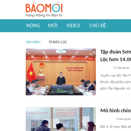
NÓNG
MỚI
VIDEO
CHỦ ĐỀ
TÌM KIẾM
TP.BẢO LỘC
Tập đoàn Sơn
Lộc hơn 14.0
17
liên quan
Tuyến cao tốc Tân P
thuộc địa phận Lâm 
giữa Tây Nguyên và 
Mô hình chín
3
liên quan
Bài 3: Vì mục tiêu p