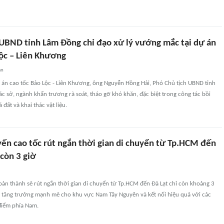
 UBND tỉnh Lâm Đồng chỉ đạo xử lý vướng mắc tại dự án
Lộc – Liên Khương
an
ự án cao tốc Bảo Lộc - Liên Khương, ông Nguyễn Hồng Hải, Phó Chủ tịch UBND tỉnh
c sở, ngành khẩn trương rà soát, tháo gỡ khó khăn, đặc biệt trong công tác bồi
 đất và khai thác vật liệu.
yến cao tốc rút ngắn thời gian di chuyển từ Tp.HCM đến
còn 3 giờ
oàn thành sẽ rút ngắn thời gian di chuyển từ Tp.HCM đến Đà Lạt chỉ còn khoảng 3
c tăng trưởng mạnh mẽ cho khu vực Nam Tây Nguyên và kết nối hiệu quả với các
điểm phía Nam.