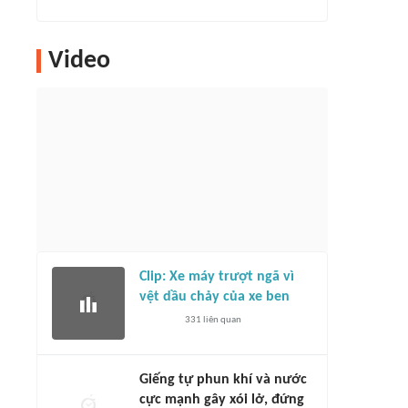
Video
Clip: Xe máy trượt ngã vì
vệt dầu chảy của xe ben
331
liên quan
Giếng tự phun khí và nước
cực mạnh gây xói lở, đứng