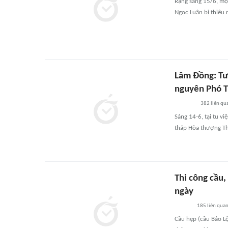
Rạng sáng 15/6, mộ
Ngọc Luân bị thiêu r
Lâm Đồng: Tư
nguyên Phó T
382
liên qu
Sáng 14-6, tại tu v
tháp Hòa thượng Th
Thi công cầu,
ngày
185
liên qua
Cầu hẹp (cầu Bảo Lộ