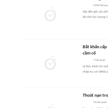
5448
liên qu
Sắp đến giờ vào phò
đã nhờ lực lượng CS
Bắt khẩn cấp
cầm cố
7
liên quan
Lê Đức Khôi (42 tuổ
nhập trụ sở UBND p
Thoát nạn tro
10
liên quan