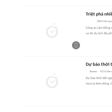
Triệt phá nh
2804
liên qu
Công an Lâm Đồng m
uy tín du lịch địa 
Dự báo thời t
Bnews
4276
liên
Dự báo thời tiết ng
mưa to kèm dông. Gi