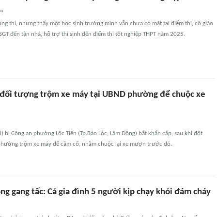
an
ng thi, nhưng thấy một học sinh trường mình vẫn chưa có mặt tại điểm thi, cô giáo
GT đến tận nhà, hỗ trợ thí sinh đến điểm thi tốt nghiệp THPT năm 2025.
 đối tượng trộm xe máy tại UBND phường để chuộc xe
i) bị Công an phường Lộc Tiến (Tp.Bảo Lộc, Lâm Đồng) bắt khẩn cấp, sau khi đột
hường trộm xe máy để cầm cố, nhằm chuộc lại xe mượn trước đó.
ng gang tấc: Cả gia đình 5 người kịp chạy khỏi đám cháy