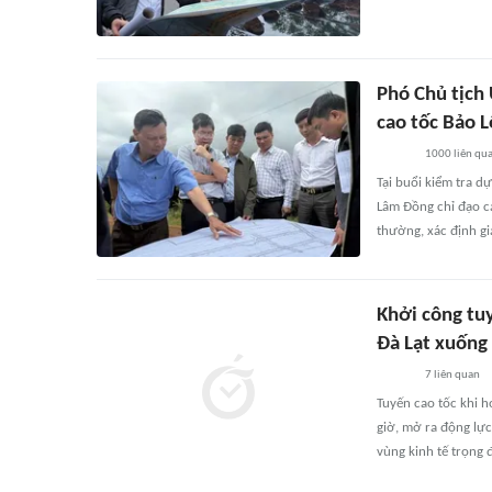
Phó Chủ tịch
cao tốc Bảo 
1000
liên qu
Tại buổi kiểm tra d
Lâm Đồng chỉ đạo cá
thường, xác định giá
Khởi công tu
Đà Lạt xuống 
7
liên quan
Tuyến cao tốc khi h
giờ, mở ra động lự
vùng kinh tế trọng 