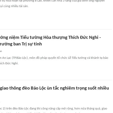
t vụ hỏa hoạn tại phường B'Lao, khiến căn nhà 3 tầng của gia đình ông Nguyễn
ụi cùng nhiều tài sản.
ởng niệm Tiểu tường Hòa thượng Thích Đức Nghi -
rưởng ban Trị sự tỉnh
an
iện An Lạc (TP.Bảo Lộc), môn đồ pháp quyến tổ chức Lễ Tiểu tường và khánh tạ bảo
ích Đức Nghi.
 giao thông đèo Bảo Lộc ùn tắc nghiêm trọng suốt nhiều
n
c 2) trên đèo Bảo Lộc đang thi công nâng cấp mở rộng, hơn nửa tháng quá, giao