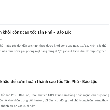
n khởi công cao tốc Tân Phú – Bảo Lộc
an
hú – Bảo Lộc dự kiến sẽ chính thức được khởi công vào ngày 19/12. Hiện, các thủ
ọn nhà đầu tư và giải phóng mặt bằng đang được gấp rút triển khai để đáp ứng tiến
 khâu để sớm hoàn thành cao tốc Tân Phú - Bảo Lộc
ao tốc Tân Phú – Bảo Lộc, Phó Chủ tịch UBND tỉnh Lâm Đồng nhấn mạnh cần huy động
háo gỡ khó khăn trong bồi thường, tái định cư, đồng thời chú trọng trồng rừng thay
n thành dự án vào cuối năm.