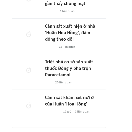
gần thấy chóng mặt
1
liên quan
Cảnh sát xuất hiện ở nhà
'Huấn Hoa Hồng', đám
đông theo dõi
22
liên quan
Triệt phá cơ sở sản xuất
thuốc Đông y pha trộn
Paracetamol
20
liên quan
Cảnh sát khám xét nơi ở
của Huấn 'Hoa Hồng'
11 giờ
1
liên quan