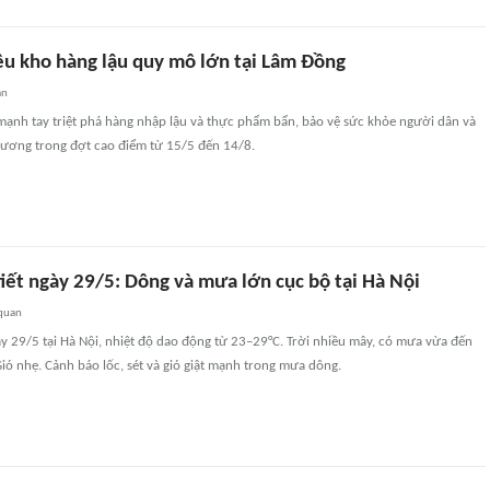
iều kho hàng lậu quy mô lớn tại Lâm Đồng
an
ạnh tay triệt phá hàng nhập lậu và thực phẩm bẩn, bảo vệ sức khỏe người dân và
phương trong đợt cao điểm từ 15/5 đến 14/8.
iết ngày 29/5: Dông và mưa lớn cục bộ tại Hà Nội
 quan
ày 29/5 tại Hà Nội, nhiệt độ dao động từ 23–29°C. Trời nhiều mây, có mưa vừa đến
ó nhẹ. Cảnh báo lốc, sét và gió giật mạnh trong mưa dông.