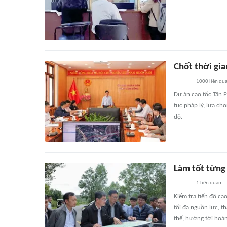
Chốt thời gia
1000
liên qu
Dự án cao tốc Tân P
tục pháp lý, lựa ch
độ.
Làm tốt từng
1
liên quan
Kiểm tra tiến độ c
tối đa nguồn lực, t
thế, hướng tới hoà