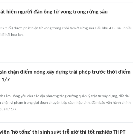
át hiện người đàn ông tử vong trong rừng sâu
32 tuổi) được phát hiện tử vong trong chòi tạm ở rừng sâu Tiểu khu 475, sau nhiều
 đi hái hoa lan.
ăn chặn điểm nóng xây dựng trái phép trước thời điểm
h 1/7
n
nh Lâm Đồng yêu cầu các địa phương tăng cường quản lý trật tự xây dựng, đất đai
n chặn vi phạm trong giai đoạn chuyển tiếp sáp nhập tỉnh, đảm bảo vận hành chính
quả từ 1/7.
viên 'hộ tống' thí sinh suýt trễ giờ thi tốt nghiệp THPT