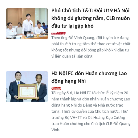
Phó Chủ tịch T&T: Đội U19 Hà Nội
không đủ giường nằm, CLB muốn
đầu tư lại gặp khó
Theo ông Đỗ Vinh Quang, đội tuyển trẻ đang
phải thuê ở trung tâm thể thao cơ sở vật chất
không tốt nhưng đội bóng gặp khó khi đầu tư
vì liên quan tài sản công.
Hà Nội FC đón Huân chương Lao
động hạng Nhì
Tối ngày 8-6, Hà Nội FC tổ chức lễ kỷ niệm 20
năm thành lập và đón nhận Huân chương Lao
động hạng Nhì do Đảng và Nhà nước trao
tặng. Thừa ủy quyền của Chủ tịch nước, Thứ
trưởng Bộ VH- TT và DL Hoàng Đạo Cương
trao Huân chương cho Chủ tịch CLB Đỗ Quang
Vình.