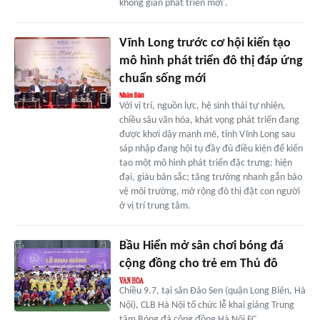
không gian phát triển mới'.
Vĩnh Long trước cơ hội kiến tạo
mô hình phát triển đô thị đáp ứng
chuẩn sống mới
Với vị trí, nguồn lực, hệ sinh thái tự nhiên,
chiều sâu văn hóa, khát vọng phát triển đang
được khơi dậy mạnh mẽ, tỉnh Vĩnh Long sau
sáp nhập đang hội tụ đầy đủ điều kiện để kiến
tạo một mô hình phát triển đặc trưng: hiện
đại, giàu bản sắc; tăng trưởng nhanh gắn bảo
vệ môi trường, mở rộng đô thị đặt con người
ở vị trí trung tâm.
Bầu Hiển mở sân chơi bóng đá
cộng đồng cho trẻ em Thủ đô
Chiều 9.7, tại sân Đảo Sen (quận Long Biên, Hà
Nội), CLB Hà Nội tổ chức lễ khai giảng Trung
tâm Bóng đá cộng đồng Hà Nội FC.