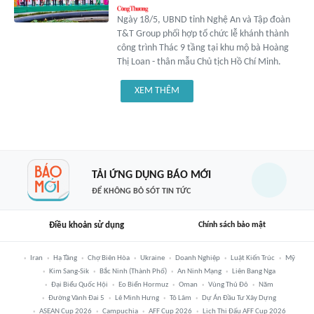
Ngày 18/5, UBND tỉnh Nghệ An và Tập đoàn
T&T Group phối hợp tổ chức lễ khánh thành
công trình Thác 9 tầng tại khu mộ bà Hoàng
Thị Loan - thân mẫu Chủ tịch Hồ Chí Minh.
XEM THÊM
TẢI ỨNG DỤNG BÁO MỚI
ĐỂ KHÔNG BỎ SÓT TIN TỨC
Điều khoản sử dụng
Chính sách bảo mật
Iran
Hạ Tầng
Chợ Biên Hòa
Ukraine
Doanh Nghiệp
Luật Kiến Trúc
Mỹ
Kim Sang-Sik
Bắc Ninh (thành Phố)
An Ninh Mạng
Liên Bang Nga
Đại Biểu Quốc Hội
Eo Biển Hormuz
Oman
Vùng Thủ Đô
Năm
Đường Vành Đai 5
Lê Minh Hưng
Tô Lâm
Dự Án Đầu Tư Xây Dựng
ASEAN Cup 2026
Campuchia
AFF Cup 2026
Lịch Thi Đấu AFF Cup 2026