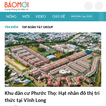
NÓNG
MỚI
VIDEO
CHỦ ĐỀ
#ASEAN Cup 2026
#Trí tuệ nhân tạo
#Mỹ - Iran
#Khám phá Việt Nam
TÌM KIẾM
TẬP ĐOÀN T&T GROUP
#Khám phá thế giới
Khu dân cư Phước Thọ: Hạt nhân đô thị tri
thức tại Vĩnh Long