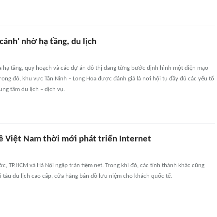
 cánh' nhờ hạ tầng, du lịch
 hạ tầng, quy hoạch và các dự án đô thị đang từng bước định hình một diện mạo
rong đó, khu vực Tân Ninh – Long Hoa được đánh giá là nơi hội tụ đầy đủ các yếu tố
ung tâm du lịch – dịch vụ.
ề Việt Nam thời mới phát triển Internet
, TP.HCM và Hà Nội ngập tràn tiệm net. Trong khi đó, các tỉnh thành khác cũng
i tàu du lịch cao cấp, cửa hàng bán đồ lưu niệm cho khách quốc tế.