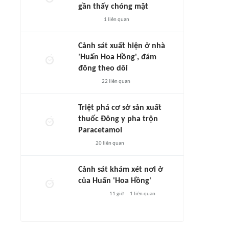
gần thấy chóng mặt
1
liên quan
Cảnh sát xuất hiện ở nhà
'Huấn Hoa Hồng', đám
đông theo dõi
22
liên quan
Triệt phá cơ sở sản xuất
thuốc Đông y pha trộn
Paracetamol
20
liên quan
Cảnh sát khám xét nơi ở
của Huấn 'Hoa Hồng'
11 giờ
1
liên quan