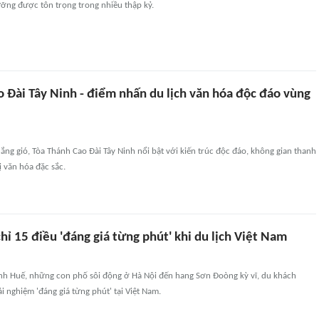
ưỡng được tôn trọng trong nhiều thập kỷ.
 Đài Tây Ninh - điểm nhấn du lịch văn hóa độc đáo vùng
ắng gió, Tòa Thánh Cao Đài Tây Ninh nổi bật với kiến trúc độc đáo, không gian thanh
ị văn hóa đặc sắc.
hỉ 15 điều 'đáng giá từng phút' khi du lịch Việt Nam
nh Huế, những con phố sôi động ở Hà Nội đến hang Sơn Đoòng kỳ vĩ, du khách
ải nghiệm 'đáng giá từng phút' tại Việt Nam.