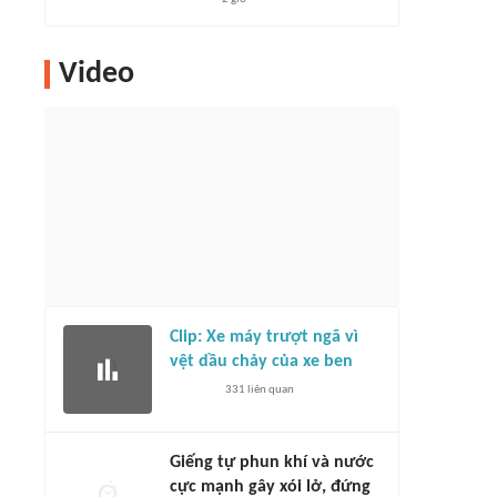
Video
Clip: Xe máy trượt ngã vì
vệt dầu chảy của xe ben
331
liên quan
Giếng tự phun khí và nước
cực mạnh gây xói lở, đứng