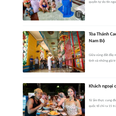
quyền tự do tín ng
Tòa Thánh Cao
Nam Bộ
Giữa vùng đất đầy n
tịnh và những giá tr
Khách ngoại c
Từ ẩm thực cung đì
quốc tế chỉ ra 15 tr