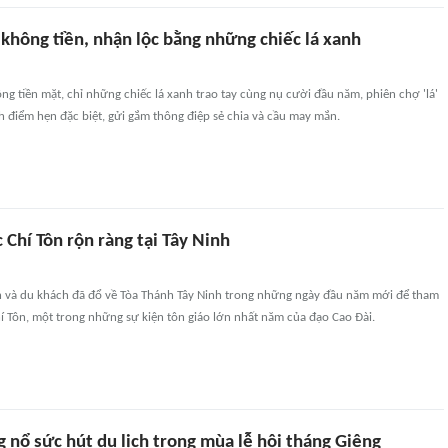
 không tiền, nhận lộc bằng những chiếc lá xanh
ng tiền mặt, chỉ những chiếc lá xanh trao tay cùng nụ cười đầu năm, phiên chợ 'lá'
h điểm hẹn đặc biệt, gửi gắm thông điệp sẻ chia và cầu may mắn.
c Chí Tôn rộn ràng tại Tây Ninh
 và du khách đã đổ về Tòa Thánh Tây Ninh trong những ngày đầu năm mới để tham
hí Tôn, một trong những sự kiện tôn giáo lớn nhất năm của đạo Cao Đài.
 nổ sức hút du lịch trong mùa lễ hội tháng Giêng