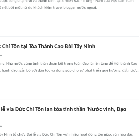
cuộc sống chậm rãi và thanh bình tại 3 miền Bắc - Trung - Nam của Việt Nam năm
õ nét bởi một nữ du khách kiêm travel blogger nước ngoài.
c Chí Tôn tại Tòa Thánh Cao Đài Tây Ninh
an
ng, Nhà nước cùng tinh thần đoàn kết trong toàn đạo là nền tảng để Hội thánh Cao
ục hành đạo, gắn bó với dân tộc và đóng góp cho sự phát triển quê hương, đất nước.
 lễ vía Đức Chí Tôn lan tỏa tinh thần 'Nước vinh, Đạo
an
ây Ninh tổ chức Đại lễ vía Đức Chí Tôn với nhiều hoạt động tôn giáo, văn hóa đặc