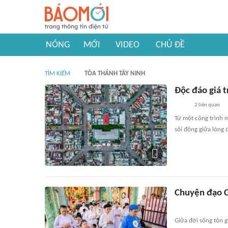
NÓNG
MỚI
VIDEO
CHỦ ĐỀ
TÌM KIẾM
TÒA THÁNH TÂY NINH
Độc đáo giá t
2
liên quan
Từ một công trình m
sôi động giữa lòng 
Chuyện đạo C
Giữa đời sống tôn g