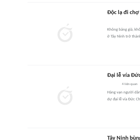
Độc lạ đi chợ
Không bảng giá, khô
ở Tây Ninh trở thàn
Đại lễ vía Đứ
4
liên quan
Hàng vạn người dân
dự đại lễ vía Đức C
Tây Ninh bùng