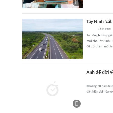
Tây Ninh 'cất
1
liên quan
Sự cộng hưởng giữa
mới cho Tây Ninh. T
để trở thành một tr
Ảnh để đời v
Khoảng 20 năm trước
dần hiện đại hóa vớ