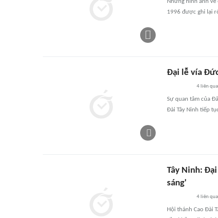
Những hình ảnh về 
1996 được ghi lại r
Đại lễ vía Đứ
4
liên qu
Sự quan tâm của Đả
Đài Tây Ninh tiếp t
Tây Ninh: Đại
sáng'
4
liên qu
Hội thánh Cao Đài T