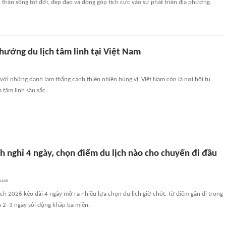
h thần sống tốt đời, đẹp đạo và đóng góp tích cực vào sự phát triển địa phương.
hướng du lịch tâm linh tại Việt Nam
 với những danh lam thắng cảnh thiên nhiên hùng vĩ, Việt Nam còn là nơi hội tụ
 tâm linh sâu sắc...
h nghỉ 4 ngày, chọn điểm du lịch nào cho chuyến đi đầu
quan
ịch 2026 kéo dài 4 ngày mở ra nhiều lựa chọn du lịch giờ chót. Từ điểm gần đi trong
h 2–3 ngày sôi động khắp ba miền.