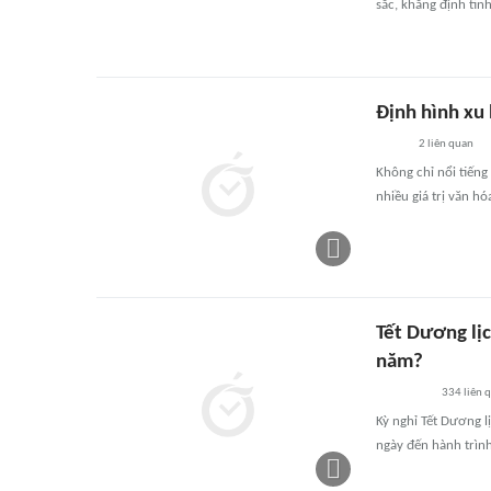
sắc, khẳng định tin
Định hình xu 
2
liên quan
Không chỉ nổi tiếng
nhiều giá trị văn hóa
Tết Dương lịc
năm?
334
liên 
Kỳ nghỉ Tết Dương l
ngày đến hành trìn