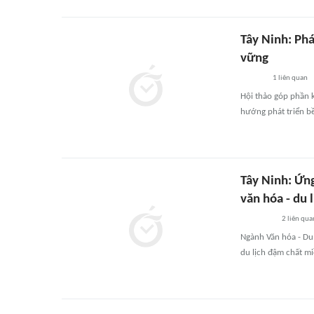
Tây Ninh: Phá
vững
1
liên quan
Hội thảo góp phần 
hướng phát triển bề
Tây Ninh: Ứng
văn hóa - du l
2
liên qua
Ngành Văn hóa - Du 
du lịch đậm chất m