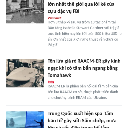
lớn nhất thế giới qua lời kể của
cựu đặc vụ FBI
Hơn 3 thập kỷ sau vụ trộm 13 tác phẩm tại
Bảo tàng Isabella Stewart Gardner với trị giá
ước tính hiện nay lên tới trên 500 triệu USD, bí
ẩn lớn nhất của giới nghệ thuật vẫn chưa có
lời giải.
Tên lửa giá rẻ RAACM-ER gây kinh
ngạc khi có tầm bắn ngang bằng
Tomahawk
RAACM-ER là phiên bản nối dài tầm bắn của
tên lửa RAACM cơ sở, được phát triển dành
cho chương trình ERAM của Ukraine.
Trung Quốc xuất hiện spa 'tắm
bão tố' gây sốt: Sấm chớp, mưa