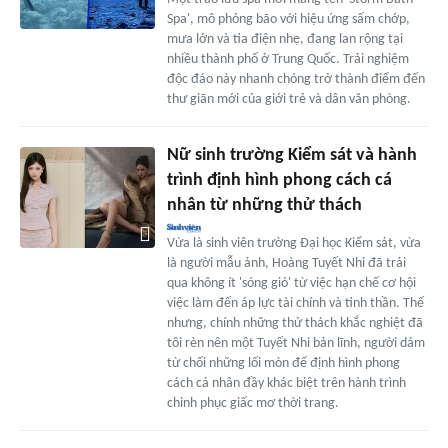
Spa', mô phỏng bão với hiệu ứng sấm chớp,
mưa lớn và tia điện nhẹ, đang lan rộng tại
nhiều thành phố ở Trung Quốc. Trải nghiệm
độc đáo này nhanh chóng trở thành điểm đến
thư giãn mới của giới trẻ và dân văn phòng.
Nữ sinh trường Kiểm sát và hành
trình định hình phong cách cá
nhân từ những thử thách
Vừa là sinh viên trường Đại học Kiểm sát, vừa
là người mẫu ảnh, Hoàng Tuyết Nhi đã trải
qua không ít 'sóng gió' từ việc hạn chế cơ hội
việc làm đến áp lực tài chính và tinh thần. Thế
nhưng, chính những thử thách khắc nghiệt đã
tôi rèn nên một Tuyết Nhi bản lĩnh, người dám
từ chối những lối mòn để định hình phong
cách cá nhân đầy khác biệt trên hành trình
chinh phục giấc mơ thời trang.