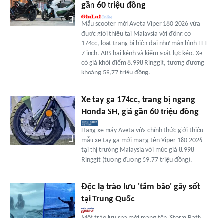
gần 60 triệu đồng
Mẫu scooter mới Aveta Viper 180 2026 vừa
được giới thiệu tại Malaysia với động cơ
174cc, loạt trang bị hiện đại như màn hình TFT
7 inch, ABS hai kênh và kiểm soát lực kéo. Xe
có giá khởi điểm 8.998 Ringgit, tương đương
khoảng 59,77 triệu đồng.
Xe tay ga 174cc, trang bị ngang
Honda SH, giá gần 60 triệu đồng
Hãng xe máy Aveta vừa chính thức giới thiệu
mẫu xe tay ga mới mang tên Viper 180 2026
tại thị trường Malaysia với mức giá 8.998
Ringgit (tương đương 59,77 triệu đồng).
Độc lạ trào lưu 'tắm bão' gây sốt
tại Trung Quốc
Một trào lưu spa mới mang tên 'Storm Bath