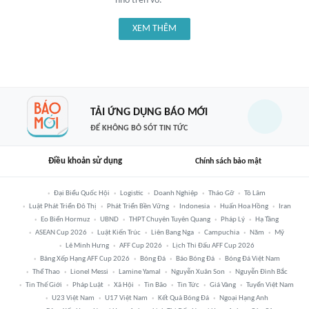
nhỏ trên vỏ.
XEM THÊM
TẢI ỨNG DỤNG BÁO MỚI
ĐỂ KHÔNG BỎ SÓT TIN TỨC
Điều khoản sử dụng
Chính sách bảo mật
Đại Biểu Quốc Hội
Logistic
Doanh Nghiệp
Tháo Gỡ
Tô Lâm
Luật Phát Triển Đô Thị
Phát Triển Bền Vững
Indonesia
Huấn Hoa Hồng
Iran
Eo Biển Hormuz
UBND
THPT Chuyên Tuyên Quang
Pháp Lý
Hạ Tầng
ASEAN Cup 2026
Luật Kiến Trúc
Liên Bang Nga
Campuchia
Năm
Mỹ
Lê Minh Hưng
AFF Cup 2026
Lịch Thi Đấu AFF Cup 2026
Bảng Xếp Hạng AFF Cup 2026
Bóng Đá
Báo Bóng Đá
Bóng Đá Việt Nam
Thể Thao
Lionel Messi
Lamine Yamal
Nguyễn Xuân Son
Nguyễn Đình Bắc
Tin Thế Giới
Pháp Luật
Xã Hội
Tin Bão
Tin Tức
Giá Vàng
Tuyển Việt Nam
U23 Việt Nam
U17 Việt Nam
Kết Quả Bóng Đá
Ngoại Hạng Anh