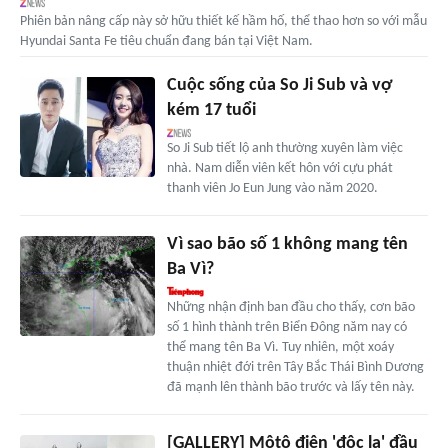
Phiên bản nâng cấp này sở hữu thiết kế hầm hố, thể thao hơn so với mẫu
Hyundai Santa Fe tiêu chuẩn đang bán tại Việt Nam.
Cuộc sống của So Ji Sub và vợ
kém 17 tuổi
So Ji Sub tiết lộ anh thường xuyên làm việc
nhà. Nam diễn viên kết hôn với cựu phát
thanh viên Jo Eun Jung vào năm 2020.
Vì sao bão số 1 không mang tên
Ba Vì?
Những nhận định ban đầu cho thấy, cơn bão
số 1 hình thành trên Biển Đông năm nay có
thể mang tên Ba Vì. Tuy nhiên, một xoáy
thuận nhiệt đới trên Tây Bắc Thái Bình Dương
đã mạnh lên thành bão trước và lấy tên này.
[GALLERY] Môtô điện 'độc lạ' đầu