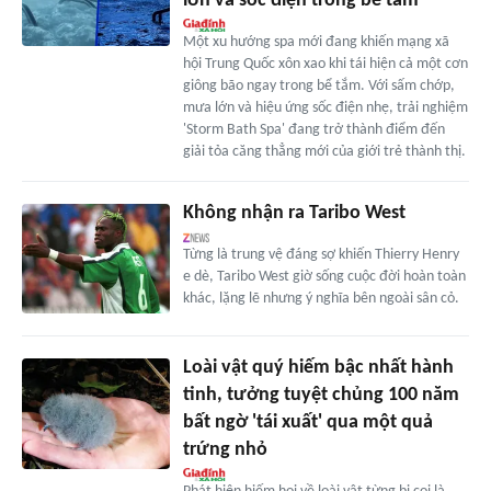
lớn và sốc điện trong bể tắm
Một xu hướng spa mới đang khiến mạng xã
hội Trung Quốc xôn xao khi tái hiện cả một cơn
giông bão ngay trong bể tắm. Với sấm chớp,
mưa lớn và hiệu ứng sốc điện nhẹ, trải nghiệm
'Storm Bath Spa' đang trở thành điểm đến
giải tỏa căng thẳng mới của giới trẻ thành thị.
Không nhận ra Taribo West
Từng là trung vệ đáng sợ khiến Thierry Henry
e dè, Taribo West giờ sống cuộc đời hoàn toàn
khác, lặng lẽ nhưng ý nghĩa bên ngoài sân cỏ.
Loài vật quý hiếm bậc nhất hành
tinh, tưởng tuyệt chủng 100 năm
bất ngờ 'tái xuất' qua một quả
trứng nhỏ