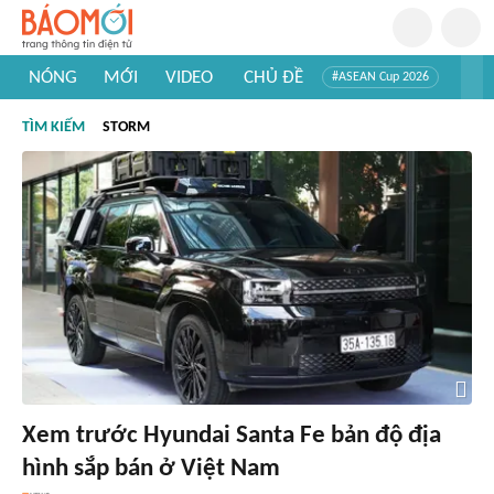
NÓNG
MỚI
VIDEO
CHỦ ĐỀ
#ASEAN Cup 2026
#Trí tuệ nhân tạo
#Mỹ - Iran
#Khám phá Việt Nam
TÌM KIẾM
STORM
#Khám phá thế giới
Xem trước Hyundai Santa Fe bản độ địa
hình sắp bán ở Việt Nam