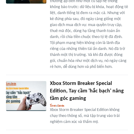
thường ập đến như một cú sập hệ thống
không báo trước: dữ liệu bị khóa, hoạt động tê
liệt, danh tiếng bị đem ra mặc cả. Nhưng với
kẻ đứng phía sau, đó ngày càng giống một
giao dịch mua dịch vụ: mua quyền truy cập,
thuê mã độc, dùng hạ tầng thanh toán ẩn
danh, rồi chia tiền chuộc theo tỷ lệ đã định.
Tội phạm mạng hiện không còn là lãnh địa
riêng của những thiên tài ẩn danh. Nó đã trở
thành một thị trường. Và khi đã được đóng
gói, chuẩn hóa như một dịch vụ, nó ngày càng
rẻ hơn, dễ dùng hơn và phổ biến hơn.
Xbox Storm Breaker Special
Edition, Tay cầm 'hắc bạch' nâng
tầm góc gaming
Xbox Storm Breaker Special Edition không
chạy theo thông số, mà tập trung vào trải
nghiệm cảm xúc và thẩm mỹ.