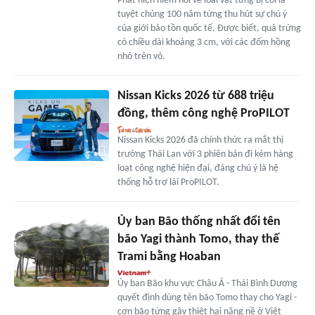
Phát hiện hiếm hoi về loài vật từng bị coi là
tuyệt chủng 100 năm từng thu hút sự chú ý
của giới bảo tồn quốc tế. Được biết, quả trứng
có chiều dài khoảng 3 cm, với các đốm hồng
nhỏ trên vỏ.
Nissan Kicks 2026 từ 688 triệu
đồng, thêm công nghệ ProPILOT
Nissan Kicks 2026 đã chính thức ra mắt thị
trường Thái Lan với 3 phiên bản đi kèm hàng
loạt công nghệ hiện đại, đáng chú ý là hệ
thống hỗ trợ lái ProPILOT.
Ủy ban Bão thống nhất đổi tên
bão Yagi thành Tomo, thay thế
Trami bằng Hoaban
Ủy ban Bão khu vực Châu Á - Thái Bình Dương
quyết định dùng tên bão Tomo thay cho Yagi -
cơn bão từng gây thiệt hại nặng nề ở Việt