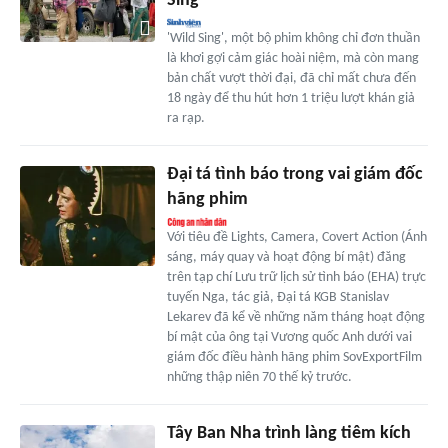
Sing'
'Wild Sing', một bộ phim không chỉ đơn thuần
là khơi gợi cảm giác hoài niệm, mà còn mang
bản chất vượt thời đại, đã chỉ mất chưa đến
18 ngày để thu hút hơn 1 triệu lượt khán giả
ra rạp.
Đại tá tình báo trong vai giám đốc
hãng phim
Với tiêu đề Lights, Camera, Covert Action (Ánh
sáng, máy quay và hoạt động bí mật) đăng
trên tạp chí Lưu trữ lịch sử tình báo (EHA) trực
tuyến Nga, tác giả, Đại tá KGB Stanislav
Lekarev đã kể về những năm tháng hoạt động
bí mật của ông tại Vương quốc Anh dưới vai
giám đốc điều hành hãng phim SovExportFilm
những thập niên 70 thế kỷ trước.
Tây Ban Nha trình làng tiêm kích