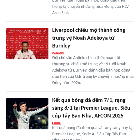
Burnley, đánh dấu bản hợp đồng đầu tiên
trong kỳ chuyển nhượng mùa Đông của HLV
Arne Slot.
Liverpool chiêu mộ thành công
trung vệ Noah Adekoya từ
Burnley
Đội chủ sân Anfield chính thức hoàn tất
thương vụ chiêu mộ trung vệ 19 tuổi Noah
Adekoya từ Burnley, đánh dấu bản hợp đồng
đầu tiên của CLB trong kỳ chuyển nhượng mùa
Đông năm 2026.
Kết quả bóng đá đêm 7/1, rạng
sáng 8/1 tại Premier League, Siêu
cúp Tây Ban Nha, AFCON 2025
Kết quả bóng đá đêm qua và rạng sáng nay tại
Premier League, Serie A, Siêu Cúp Tây Ban