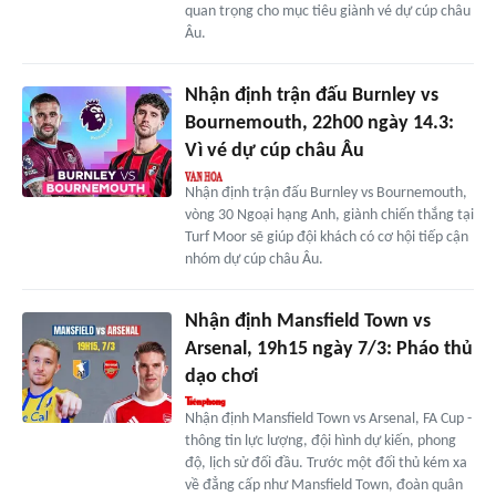
quan trọng cho mục tiêu giành vé dự cúp châu
Âu.
Nhận định trận đấu Burnley vs
Bournemouth, 22h00 ngày 14.3:
Vì vé dự cúp châu Âu
Nhận định trận đấu Burnley vs Bournemouth,
vòng 30 Ngoại hạng Anh, giành chiến thắng tại
Turf Moor sẽ giúp đội khách có cơ hội tiếp cận
nhóm dự cúp châu Âu.
Nhận định Mansfield Town vs
Arsenal, 19h15 ngày 7/3: Pháo thủ
dạo chơi
Nhận định Mansfield Town vs Arsenal, FA Cup -
thông tin lực lượng, đội hình dự kiến, phong
độ, lịch sử đối đầu. Trước một đối thủ kém xa
về đẳng cấp như Mansfield Town, đoàn quân