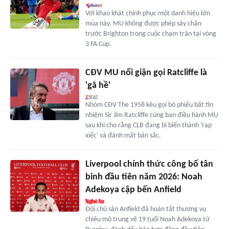
Với khao khát chinh phục một danh hiệu lớn
mùa này, MU không được phép sảy chân
trước Brighton trong cuộc chạm trán tại vòng
3 FA Cup.
CĐV MU nổi giận gọi Ratcliffe là
'gã hề'
Nhóm CĐV The 1958 kêu gọi bỏ phiếu bất tín
nhiệm Sir Jim Ratcliffe cùng ban điều hành MU
sau khi cho rằng CLB đang bị biến thành 'rạp
xiếc' và đánh mất bản sắc.
Liverpool chính thức công bố tân
binh đầu tiên năm 2026: Noah
Adekoya cập bến Anfield
Đội chủ sân Anfield đã hoàn tất thương vụ
chiêu mộ trung vệ 19 tuổi Noah Adekoya từ