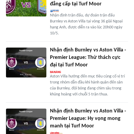
đẳng cấp tại Turf Moor
Nhận định trận đấu, dự đoán trận đấu
Burnley vs Aston Villa tại vòng 36 giải Ngoại
hạng Anh, được diễn ra vào lúc 20h00 ngày
10/5.
Nhận định Burnley vs Aston Villa -
Premier League: Thử thách cực
đại tại Turf Moor
Aston Villa hướng đến mục tiêu củng cố vị trí
trong nhóm dẫn đầu khi hành quân đến sân
của Burnley, đội bóng đang chìm sâu trong
khủng hoảng với chuỗi 5 trận thua.
Nhận định Burnley vs Aston Villa -
Premier League: Hy vọng mong
manh tại Turf Moor