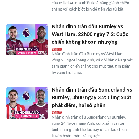
của Mikel Arteta nhiều khả năng giành chiến
thắng với cách biệt lớn để tiến vào tứ kết.
Nhận định trận đấu Burnley vs
West Ham, 22h00 ngày 7.2: Cuộc
chiến không khoan nhượng
Nhận định trận đấu Burnley vs West Ham,
vòng 25 Ngoại hạng Anh, cả đôi bên đều quyết
tâm giành chiến thắng cho mục tiêu tìm kiếm
hy vọng trụ hạng.
Nhận định trận đấu Sunderland vs
Burnley, 3h00 ngày 3.2: Cùng xuất
phát điểm, hai số phận
Nhận định trận đấu Sunderland vs Burnley,
vòng 24 Ngoại hạng Anh, cùng sắm vai tân
binh nhưng tình thế lúc này ở hai đầu chiến
tuyến hoàn toàn trái ngược.