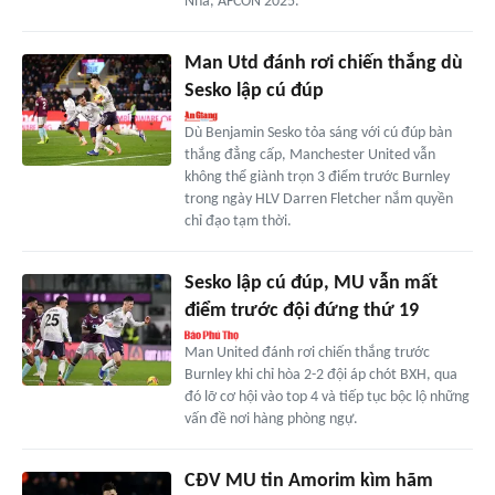
Nha, AFCON 2025.
Man Utd đánh rơi chiến thắng dù
Sesko lập cú đúp
Dù Benjamin Sesko tỏa sáng với cú đúp bàn
thắng đẳng cấp, Manchester United vẫn
không thể giành trọn 3 điểm trước Burnley
trong ngày HLV Darren Fletcher nắm quyền
chỉ đạo tạm thời.
Sesko lập cú đúp, MU vẫn mất
điểm trước đội đứng thứ 19
Man United đánh rơi chiến thắng trước
Burnley khi chỉ hòa 2-2 đội áp chót BXH, qua
đó lỡ cơ hội vào top 4 và tiếp tục bộc lộ những
vấn đề nơi hàng phòng ngự.
CĐV MU tin Amorim kìm hãm