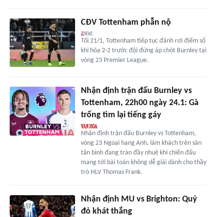
CĐV Tottenham phẫn nộ
Tối 21/1, Tottenham tiếp tục đánh rơi điểm số
khi hòa 2-2 trước đội đứng áp chót Burnley tại
vòng 23 Premier League.
Nhận định trận đấu Burnley vs
Tottenham, 22h00 ngày 24.1: Gà
trống tìm lại tiếng gáy
Nhận định trận đấu Burnley vs Tottenham,
vòng 23 Ngoại hạng Anh, làm khách trên sân
tân binh đang tràn đầy nhuệ khí chiến đấu
mang tới bài toán không dễ giải dành cho thầy
trò HLV Thomas Frank.
Nhận định MU vs Brighton: Quỷ
đỏ khát thắng