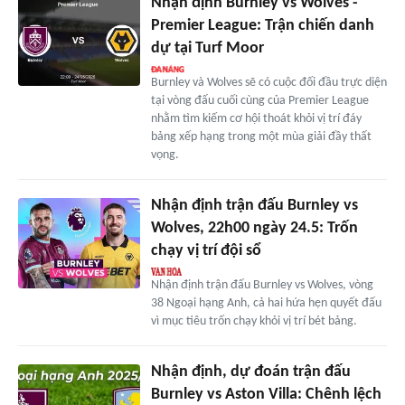
Nhận định Burnley vs Wolves -
Premier League: Trận chiến danh
dự tại Turf Moor
Burnley và Wolves sẽ có cuộc đối đầu trực diện
tại vòng đấu cuối cùng của Premier League
nhằm tìm kiếm cơ hội thoát khỏi vị trí đáy
bảng xếp hạng trong một mùa giải đầy thất
vọng.
Nhận định trận đấu Burnley vs
Wolves, 22h00 ngày 24.5: Trốn
chạy vị trí đội sổ
Nhận định trận đấu Burnley vs Wolves, vòng
38 Ngoại hạng Anh, cả hai hứa hẹn quyết đấu
vì mục tiêu trốn chạy khỏi vị trí bét bảng.
Nhận định, dự đoán trận đấu
Burnley vs Aston Villa: Chênh lệch