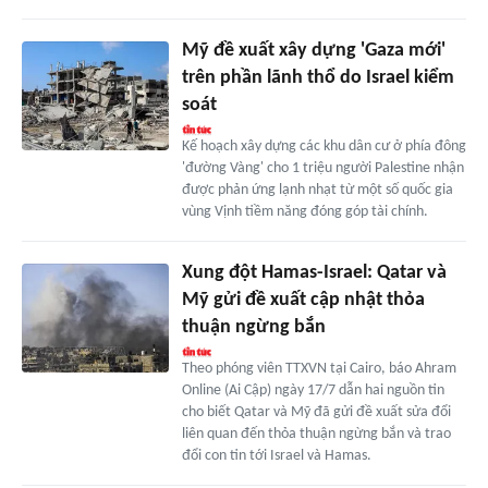
Mỹ đề xuất xây dựng 'Gaza mới'
trên phần lãnh thổ do Israel kiểm
soát
Kế hoạch xây dựng các khu dân cư ở phía đông
'đường Vàng' cho 1 triệu người Palestine nhận
được phản ứng lạnh nhạt từ một số quốc gia
vùng Vịnh tiềm năng đóng góp tài chính.
Xung đột Hamas-Israel: Qatar và
Mỹ gửi đề xuất cập nhật thỏa
thuận ngừng bắn
Theo phóng viên TTXVN tại Cairo, báo Ahram
Online (Ai Cập) ngày 17/7 dẫn hai nguồn tin
cho biết Qatar và Mỹ đã gửi đề xuất sửa đổi
liên quan đến thỏa thuận ngừng bắn và trao
đổi con tin tới Israel và Hamas.