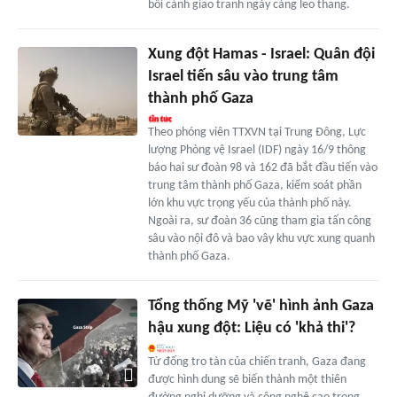
bối cảnh giao tranh ngày càng leo thang.
Xung đột Hamas - Israel: Quân đội
Israel tiến sâu vào trung tâm
thành phố Gaza
Theo phóng viên TTXVN tại Trung Đông, Lực
lượng Phòng vệ Israel (IDF) ngày 16/9 thông
báo hai sư đoàn 98 và 162 đã bắt đầu tiến vào
trung tâm thành phố Gaza, kiểm soát phần
lớn khu vực trọng yếu của thành phố này.
Ngoài ra, sư đoàn 36 cũng tham gia tấn công
sâu vào nội đô và bao vây khu vực xung quanh
thành phố Gaza.
Tổng thống Mỹ 'vẽ' hình ảnh Gaza
hậu xung đột: Liệu có 'khả thi'?
Từ đống tro tàn của chiến tranh, Gaza đang
được hình dung sẽ biến thành một thiên