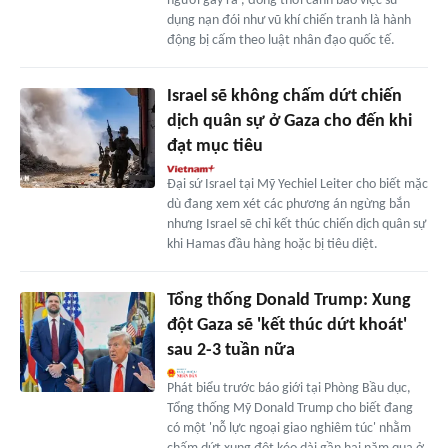
người gây ra', đồng thời cảnh báo việc sử
dụng nạn đói như vũ khí chiến tranh là hành
động bị cấm theo luật nhân đạo quốc tế.
Israel sẽ không chấm dứt chiến
dịch quân sự ở Gaza cho đến khi
đạt mục tiêu
Đại sứ Israel tại Mỹ Yechiel Leiter cho biết mặc
dù đang xem xét các phương án ngừng bắn
nhưng Israel sẽ chỉ kết thúc chiến dịch quân sự
khi Hamas đầu hàng hoặc bị tiêu diệt.
Tổng thống Donald Trump: Xung
đột Gaza sẽ 'kết thúc dứt khoát'
sau 2-3 tuần nữa
Phát biểu trước báo giới tại Phòng Bầu dục,
Tổng thống Mỹ Donald Trump cho biết đang
có một 'nỗ lực ngoại giao nghiêm túc' nhằm