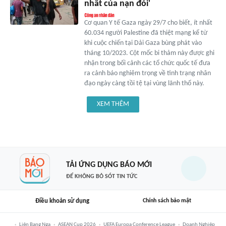
nhất của nạn đói'
Cơ quan Y tế Gaza ngày 29/7 cho biết, ít nhất
60.034 người Palestine đã thiệt mạng kể từ
khi cuộc chiến tại Dải Gaza bùng phát vào
tháng 10/2023. Cột mốc bi thảm này được ghi
nhận trong bối cảnh các tổ chức quốc tế đưa
ra cảnh báo nghiêm trọng về tình trạng nhân
đạo ngày càng tồi tệ tại vùng lãnh thổ này.
XEM THÊM
TẢI ỨNG DỤNG BÁO MỚI
ĐỂ KHÔNG BỎ SÓT TIN TỨC
Điều khoản sử dụng
Chính sách bảo mật
Liên Bang Nga
ASEAN Cup 2026
UEFA Europa Conference League
Doanh Nghiệp