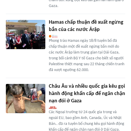
chấm dứt xung đột kéo dài gần hai năm qua ở
Gaza.
Hamas chấp thuận đề xuất ngừng
bắn của các nước Ảrập
Phong trào Hamas ngày 18/8 tuyên bố đã
chấp thuận một đề xuất ngừng bắn mới do
các nước Ảrập làm trung gian tại Dải Gaza,
trong bối cảnh Bộ Y tế Gaza cho biết số người
Palestine thiệt mạng sau 22 tháng chiến tranh
đã vượt ngưỡng 62.000.
Châu Âu và nhiều quốc gia kêu gọi
hành động khẩn cấp để ngăn chặn
nạn đói ở Gaza
Các Ngoại trưởng từ 24 quốc gia trong và
ngoài EU, bao gồm Anh, Canada, Úc và Nhật
Bản.. đã ra tuyên bố chung kêu gọi hành động
khẩn cấp để ngăn chặn nạn đói ở Dải Gaza.