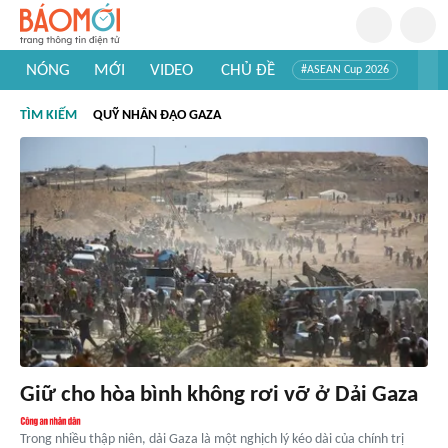
NÓNG
MỚI
VIDEO
CHỦ ĐỀ
#ASEAN Cup 2026
#Trí tuệ nhân tạo
#Mỹ - Iran
#Khám phá Việt Nam
TÌM KIẾM
QUỸ NHÂN ĐẠO GAZA
#Khám phá thế giới
Giữ cho hòa bình không rơi vỡ ở Dải Gaza
Trong nhiều thập niên, dải Gaza là một nghịch lý kéo dài của chính trị