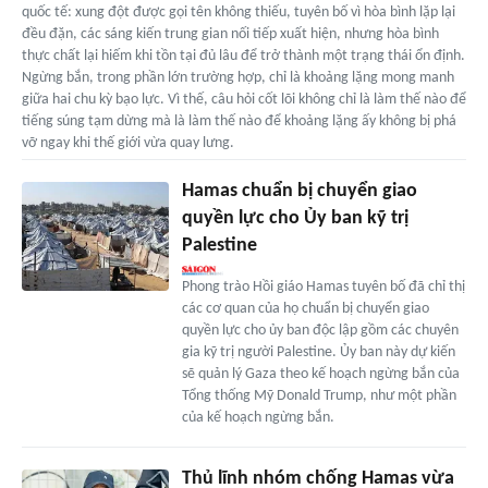
quốc tế: xung đột được gọi tên không thiếu, tuyên bố vì hòa bình lặp lại
đều đặn, các sáng kiến trung gian nối tiếp xuất hiện, nhưng hòa bình
thực chất lại hiếm khi tồn tại đủ lâu để trở thành một trạng thái ổn định.
Ngừng bắn, trong phần lớn trường hợp, chỉ là khoảng lặng mong manh
giữa hai chu kỳ bạo lực. Vì thế, câu hỏi cốt lõi không chỉ là làm thế nào để
tiếng súng tạm dừng mà là làm thế nào để khoảng lặng ấy không bị phá
vỡ ngay khi thế giới vừa quay lưng.
Hamas chuẩn bị chuyển giao
quyền lực cho Ủy ban kỹ trị
Palestine
Phong trào Hồi giáo Hamas tuyên bố đã chỉ thị
các cơ quan của họ chuẩn bị chuyển giao
quyền lực cho ủy ban độc lập gồm các chuyên
gia kỹ trị người Palestine. Ủy ban này dự kiến
sẽ quản lý Gaza theo kế hoạch ngừng bắn của
Tổng thống Mỹ Donald Trump, như một phần
của kế hoạch ngừng bắn.
Thủ lĩnh nhóm chống Hamas vừa