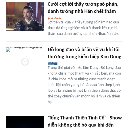
Cười cợt lời thầy tướng số phán,
danh tướng nhà Hán chết thảm
Lời tiên tri của vị thầy tướng số năm nào quả
thực đã ứng nghiệm và trở thành kết cục bi
thảm của danh tướng oan hơn Nhạc Phi này.
Đồ long đao và bí ẩn về vũ khí tối
thượng trong kiếm hiệp Kim Dung
Trong thế giới võ hiệp Kim Dung, Đồ Long đao
không chỉ là một thanh vũ khí sắc bén, mà còn
là chìa khóa mở ra những cuộc tranh đoạt
khốc liệt chốn giang hồ. Ẩn sau ánh thép lạnh
lẽo ấy là những bí mật kinh thiên động địa, có
thể xoay chuyển vận mệnh võ lâm và cả thiên
hạ.
'Tống Thành Thiên Tình Cổ' - Show
diễn không thể bỏ qua khi đến