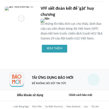
VFF siết đoàn kết để 'gặt' huy
chương
có những tín hiệu tích cực cho thấy, lãnh đạo
cấp cao Liên đoàn bóng đá Việt Nam (VFF)
đoàn kết hơn trước chiến dịch tranh HCV SEA
Games 29 của đội tuyển U22 Việt Nam.
XEM THÊM
TẢI ỨNG DỤNG BÁO MỚI
ĐỂ KHÔNG BỎ SÓT TIN TỨC
Điều khoản sử dụng
Chính sách bảo mật
Liên Bang Nga
Rửa Tiền
Eo Biển Hormuz
New Zealand
Lào
Tô Lâm