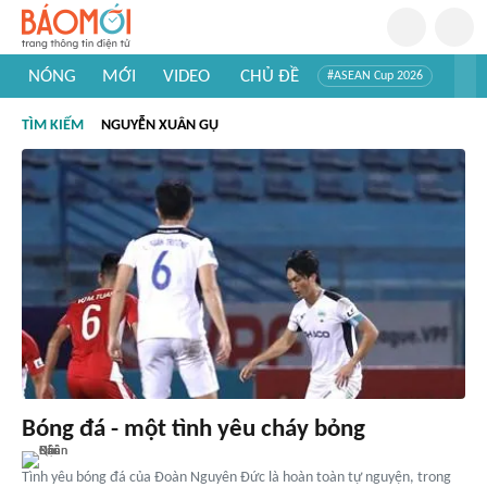
NÓNG
MỚI
VIDEO
CHỦ ĐỀ
#ASEAN Cup 2026
#Trí tuệ nhân tạo
#Mỹ - Iran
#Khám phá Việt Nam
TÌM KIẾM
NGUYỄN XUÂN GỤ
#Khám phá thế giới
Bóng đá - một tình yêu cháy bỏng
Tình yêu bóng đá của Đoàn Nguyên Đức là hoàn toàn tự nguyện, trong