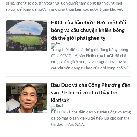
sáng, không so đo, tính toán và luôn quyết tâm đồng hành cùng mọi
người để bóng đá nước nhà không thua kém các nước trong khu vực.
HAGL của bầu Đức: Hơn một đội
bóng và câu chuyện khiến bóng
đá thế giới phải ghen tỵ
Trong thời điểm cả thế giới 'đóng băng' bóng
đá vì COVID-19, sân Pleiku của HAGL đã chật
cứng khán giả ở vòng 2 V.League 2021. Một
câu chuyện đáng tự hào của đội bóng phố Núi.
Bầu Đức và cha Công Phượng đến
sân Pleiku cổ vũ cho thầy trò
Kiatisak
Bầu Đức và cha tiền đạo Nguyễn Công Phượng
đã có mặt ở sân Pleiku để tiếp lửa cho con trai
thi đấu trước SLNA.