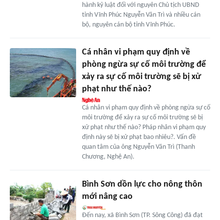
hành kỷ luật đối với nguyên Chủ tịch UBND
tỉnh Vĩnh Phúc Nguyễn Văn Trì và nhiều cán
bộ, nguyên cán bộ tỉnh Vĩnh Phúc.
Cá nhân vi phạm quy định về
phòng ngừa sự cố môi trường để
xảy ra sự cố môi trường sẽ bị xử
phạt như thế nào?
Cá nhân vi phạm quy định về phòng ngừa sự cố
môi trường để xảy ra sự cố môi trường sẽ bị
xử phạt như thế nào? Pháp nhân vi phạm quy
định này sẽ bị xử phạt bao nhiêu?. Vấn đề
quan tâm của ông Nguyễn Văn Trì (Thanh
Chương, Nghệ An).
Bình Sơn dồn lực cho nông thôn
mới nâng cao
Đến nay, xã Bình Sơn (TP. Sông Công) đã đạt