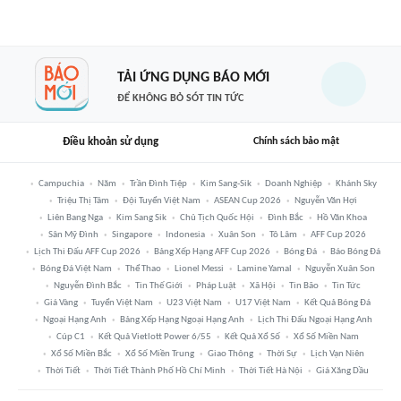
TẢI ỨNG DỤNG BÁO MỚI
ĐỂ KHÔNG BỎ SÓT TIN TỨC
Điều khoản sử dụng
Chính sách bảo mật
Campuchia
Năm
Trần Đình Tiệp
Kim Sang-Sik
Doanh Nghiệp
Khánh Sky
Triệu Thị Tâm
Đội Tuyển Việt Nam
ASEAN Cup 2026
Nguyễn Văn Hợi
Liên Bang Nga
Kim Sang Sik
Chủ Tịch Quốc Hội
Đình Bắc
Hồ Văn Khoa
Sân Mỹ Đình
Singapore
Indonesia
Xuân Son
Tô Lâm
AFF Cup 2026
Lịch Thi Đấu AFF Cup 2026
Bảng Xếp Hạng AFF Cup 2026
Bóng Đá
Báo Bóng Đá
Bóng Đá Việt Nam
Thể Thao
Lionel Messi
Lamine Yamal
Nguyễn Xuân Son
Nguyễn Đình Bắc
Tin Thế Giới
Pháp Luật
Xã Hội
Tin Bão
Tin Tức
Giá Vàng
Tuyển Việt Nam
U23 Việt Nam
U17 Việt Nam
Kết Quả Bóng Đá
Ngoại Hạng Anh
Bảng Xếp Hạng Ngoại Hạng Anh
Lịch Thi Đấu Ngoại Hạng Anh
Cúp C1
Kết Quả Vietlott Power 6/55
Kết Quả Xổ Số
Xổ Số Miền Nam
Xổ Số Miền Bắc
Xổ Số Miền Trung
Giao Thông
Thời Sự
Lịch Vạn Niên
Thời Tiết
Thời Tiết Thành Phố Hồ Chí Minh
Thời Tiết Hà Nội
Giá Xăng Dầu