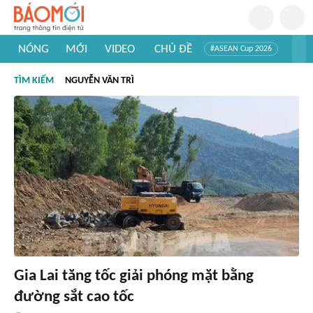
NÓNG
MỚI
VIDEO
CHỦ ĐỀ
#ASEAN Cup 2026
#Trí tuệ nhân tạo
#Mỹ - Iran
#Khám phá Việt Nam
TÌM KIẾM
NGUYỄN VĂN TRÌ
#Khám phá thế giới
Gia Lai tăng tốc giải phóng mặt bằng
đường sắt cao tốc