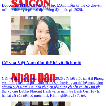
Đội cờ vua TPHCM đã đăng ký lực lượng nhiều kỳ thủ có chuyên
môn tốt tham gia giải vô địch đồng đội quốc gia 2026.
Cờ vua Việt Nam đón thế hệ vô địch mới
Giải vô địch cờ vua toàn quốc năm 2026 vừa kết thúc tại Hải Phòng
với những kết quả phản ánh rõ nét sự chuyển giao thế hệ trong làng
cờ vua Việt Nam. Hai nhà vô địch nội dung cờ tiêu chuẩn - nữ kỳ
thủ kỳ cựu Lương Phương Hạnh và tài năng trẻ Bành Gia Huy là
hai lát cắt của nền cờ nước nhà: Kinh nghiệm và sức trẻ.