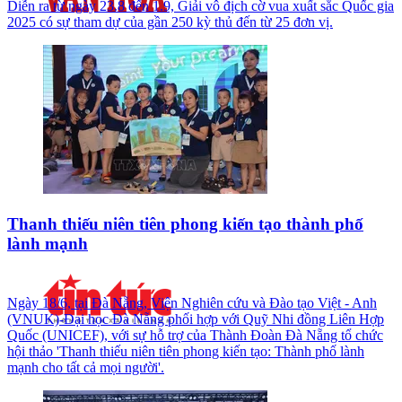
Diễn ra từ ngày 23.8 đến 1.9, Giải vô địch cờ vua xuất sắc Quốc gia
2025 có sự tham dự của gần 250 kỳ thủ đến từ 25 đơn vị.
Thanh thiếu niên tiên phong kiến tạo thành phố
lành mạnh
Ngày 18/6, tại Đà Nẵng, Viện Nghiên cứu và Đào tạo Việt - Anh
(VNUK)-Đại học Đà Nẵng phối hợp với Quỹ Nhi đồng Liên Hợp
Quốc (UNICEF), với sự hỗ trợ của Thành Đoàn Đà Nẵng tổ chức
hội thảo 'Thanh thiếu niên tiên phong kiến tạo: Thành phố lành
mạnh cho tất cả mọi người'.