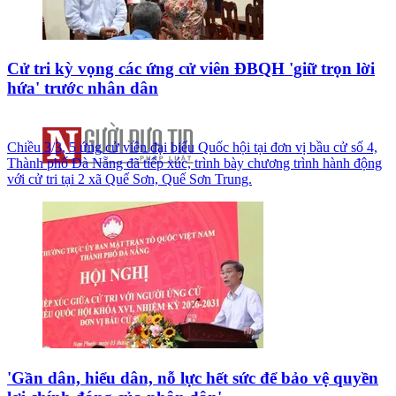
Cử tri kỳ vọng các ứng cử viên ĐBQH 'giữ trọn lời
hứa' trước nhân dân
Chiều 3/3, 5 ứng cử viên đại biểu Quốc hội tại đơn vị bầu cử số 4,
Thành phố Đà Nẵng đã tiếp xúc, trình bày chương trình hành động
với cử tri tại 2 xã Quế Sơn, Quế Sơn Trung.
'Gần dân, hiểu dân, nỗ lực hết sức để bảo vệ quyền