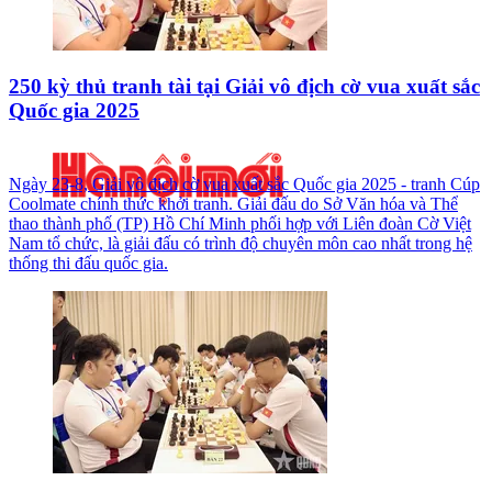
250 kỳ thủ tranh tài tại Giải vô địch cờ vua xuất sắc
Quốc gia 2025
Ngày 23-8, Giải vô địch cờ vua xuất sắc Quốc gia 2025 - tranh Cúp
Coolmate chính thức khởi tranh. Giải đấu do Sở Văn hóa và Thể
thao thành phố (TP) Hồ Chí Minh phối hợp với Liên đoàn Cờ Việt
Nam tổ chức, là giải đấu có trình độ chuyên môn cao nhất trong hệ
thống thi đấu quốc gia.