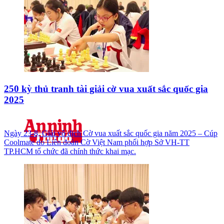
250 kỳ thủ tranh tài giải cờ vua xuất sắc quốc gia
2025
Ngày 23-8, Giải vô địch Cờ vua xuất sắc quốc gia năm 2025 – Cúp
Coolmate do Liên đoàn Cờ Việt Nam phối hợp Sở VH-TT
TP.HCM tổ chức đã chính thức khai mạc.