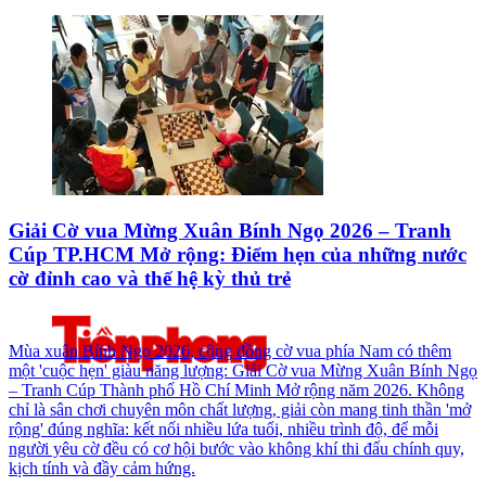
Giải Cờ vua Mừng Xuân Bính Ngọ 2026 – Tranh
Cúp TP.HCM Mở rộng: Điểm hẹn của những nước
cờ đỉnh cao và thế hệ kỳ thủ trẻ
Mùa xuân Bính Ngọ 2026, cộng đồng cờ vua phía Nam có thêm
một 'cuộc hẹn' giàu năng lượng: Giải Cờ vua Mừng Xuân Bính Ngọ
– Tranh Cúp Thành phố Hồ Chí Minh Mở rộng năm 2026. Không
chỉ là sân chơi chuyên môn chất lượng, giải còn mang tinh thần 'mở
rộng' đúng nghĩa: kết nối nhiều lứa tuổi, nhiều trình độ, để mỗi
người yêu cờ đều có cơ hội bước vào không khí thi đấu chính quy,
kịch tính và đầy cảm hứng.