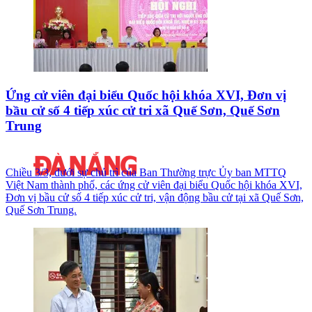
Ứng cử viên đại biểu Quốc hội khóa XVI, Đơn vị
bầu cử số 4 tiếp xúc cử tri xã Quế Sơn, Quế Sơn
Trung
Chiều 3/3, dưới sự chủ trì của Ban Thường trực Ủy ban MTTQ
Việt Nam thành phố, các ứng cử viên đại biểu Quốc hội khóa XVI,
Đơn vị bầu cử số 4 tiếp xúc cử tri, vận động bầu cử tại xã Quế Sơn,
Quế Sơn Trung.