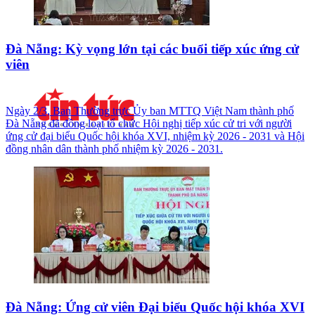
Đà Nẵng: Kỳ vọng lớn tại các buổi tiếp xúc ứng cử
viên
Ngày 2/3, Ban Thường trực Ủy ban MTTQ Việt Nam thành phố
Đà Nẵng đã đồng loạt tổ chức Hội nghị tiếp xúc cử tri với người
ứng cử đại biểu Quốc hội khóa XVI, nhiệm kỳ 2026 - 2031 và Hội
đồng nhân dân thành phố nhiệm kỳ 2026 - 2031.
Đà Nẵng: Ứng cử viên Đại biểu Quốc hội khóa XVI