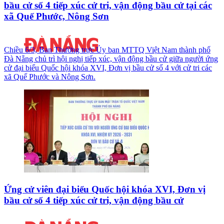
bầu cử số 4 tiếp xúc cử tri, vận động bầu cử tại các
xã Quế Phước, Nông Sơn
Chiều 6/3, Ban Thường trực Ủy ban MTTQ Việt Nam thành phố
Đà Nẵng chủ trì hội nghị tiếp xúc, vận động bầu cử giữa người ứng
cử đại biểu Quốc hội khóa XVI, Đơn vị bầu cử số 4 với cử tri các
xã Quế Phước và Nông Sơn.
Ứng cử viên đại biểu Quốc hội khóa XVI, Đơn vị
bầu cử số 4 tiếp xúc cử tri, vận động bầu cử