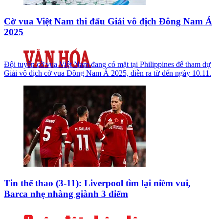
Cờ vua Việt Nam thi đấu Giải vô địch Đông Nam Á
2025
Đội tuyển cờ vua Việt Nam đang có mặt tại Philippines để tham dự
Giải vô địch cờ vua Đông Nam Á 2025, diễn ra từ đến ngày 10.11.
Tin thể thao (3-11): Liverpool tìm lại niềm vui,
Barca nhẹ nhàng giành 3 điểm