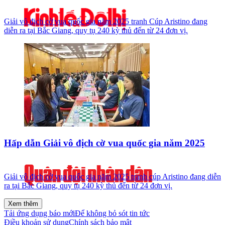
Giải vô địch cờ vua quốc gia năm 2025 tranh Cúp Aristino đang
diễn ra tại Bắc Giang, quy tụ 240 kỳ thủ đến từ 24 đơn vị.
Hấp dẫn Giải vô địch cờ vua quốc gia năm 2025
Giải vô địch cờ vua quốc gia năm 2025 tranh cúp Aristino đang diễn
ra tại Bắc Giang, quy tụ 240 kỳ thủ đến từ 24 đơn vị.
Xem thêm
Tải ứng dụng báo mới
Để không bỏ sót tin tức
Điều khoản sử dụng
Chính sách bảo mật