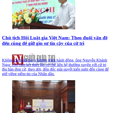
Chủ tịch Hội Luật gia Việt Nam: Theo đuổi vấn đề
đến cùng để giữ gìn sự tin cậy của cử tri
Không chỉ trình bày chương trình hành động, ông Nguyễn Khánh
Ngọc còn cam kết thiết lập cơ chế liên hệ thường xuyên với cử tri
địa bàn ứng cử, theo dõi, đôn đốc giải quyết kiến nghị đến cùng để
giữ vững niềm tin của Nhân dân.