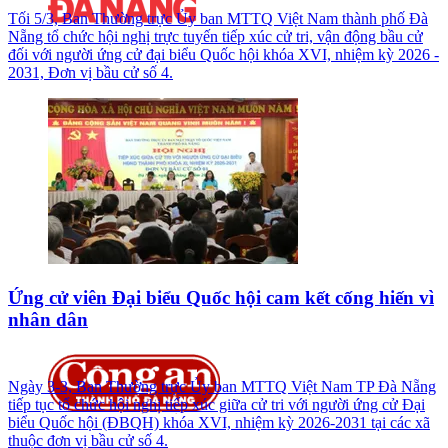
Tối 5/3, Ban Thường trực Ủy ban MTTQ Việt Nam thành phố Đà
Nẵng tổ chức hội nghị trực tuyến tiếp xúc cử tri, vận động bầu cử
đối với người ứng cử đại biểu Quốc hội khóa XVI, nhiệm kỳ 2026 -
2031, Đơn vị bầu cử số 4.
Ứng cử viên Đại biểu Quốc hội cam kết cống hiến vì
nhân dân
Ngày 3-3, Ban Thường trực Ủy ban MTTQ Việt Nam TP Đà Nẵng
tiếp tục tổ chức hội nghị tiếp xúc giữa cử tri với người ứng cử Đại
biểu Quốc hội (ĐBQH) khóa XVI, nhiệm kỳ 2026-2031 tại các xã
thuộc đơn vị bầu cử số 4.