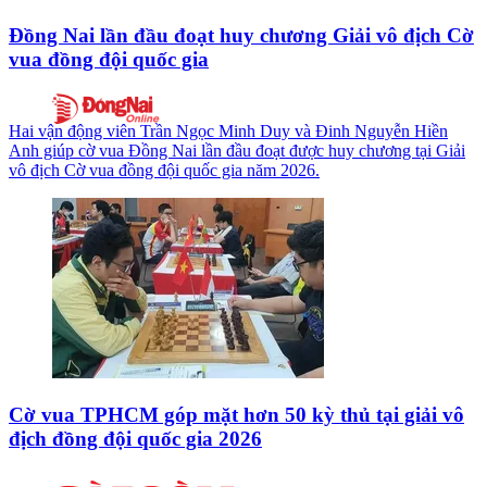
Đồng Nai lần đầu đoạt huy chương Giải vô địch Cờ
vua đồng đội quốc gia
Hai vận động viên Trần Ngọc Minh Duy và Đinh Nguyễn Hiền
Anh giúp cờ vua Đồng Nai lần đầu đoạt được huy chương tại Giải
vô địch Cờ vua đồng đội quốc gia năm 2026.
Cờ vua TPHCM góp mặt hơn 50 kỳ thủ tại giải vô
địch đồng đội quốc gia 2026