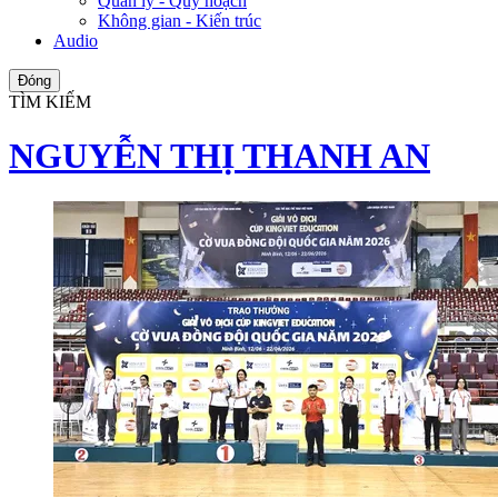
Quản lý - Quy hoạch
Không gian - Kiến trúc
Audio
Đóng
TÌM KIẾM
NGUYỄN THỊ THANH AN