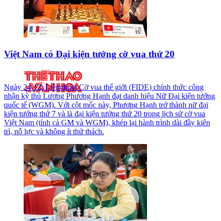
Việt Nam có Đại kiện tướng cờ vua thứ 20
Ngày 24-12, Liên đoàn Cờ vua thế giới (FIDE) chính thức công
nhận kỳ thủ Lương Phương Hạnh đạt danh hiệu Nữ Đại kiện tướng
quốc tế (WGM). Với cột mốc này, Phương Hạnh trở thành nữ đại
kiện tướng thứ 7 và là đại kiện tướng thứ 20 trong lịch sử cờ vua
Việt Nam (tính cả GM và WGM), khép lại hành trình dài đầy kiên
trì, nỗ lực và không ít thử thách.