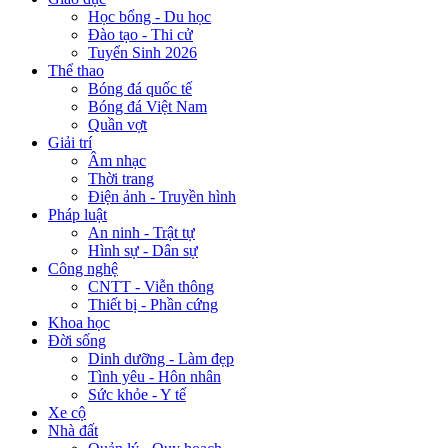
Học bổng - Du học
Đào tạo - Thi cử
Tuyển Sinh 2026
Thể thao
Bóng đá quốc tế
Bóng đá Việt Nam
Quần vợt
Giải trí
Âm nhạc
Thời trang
Điện ảnh - Truyền hình
Pháp luật
An ninh - Trật tự
Hình sự - Dân sự
Công nghệ
CNTT - Viễn thông
Thiết bị - Phần cứng
Khoa học
Đời sống
Dinh dưỡng - Làm đẹp
Tình yêu - Hôn nhân
Sức khỏe - Y tế
Xe cộ
Nhà đất