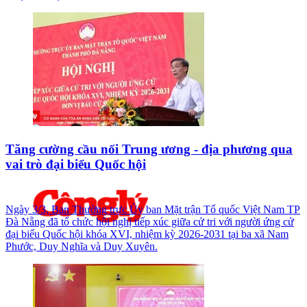
Tăng cường cầu nối Trung ương - địa phương qua
vai trò đại biểu Quốc hội
Ngày 3/3, Ban Thường trực Ủy ban Mặt trận Tổ quốc Việt Nam TP
Đà Nẵng đã tổ chức hội nghị tiếp xúc giữa cử tri với người ứng cử
đại biểu Quốc hội khóa XVI, nhiệm kỳ 2026-2031 tại ba xã Nam
Phước, Duy Nghĩa và Duy Xuyên.