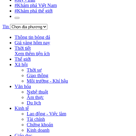
#Khám phá Việt Nam
#Khám phá thế giới
Tin
Thông tin bóng đá
Giá vàng hôm nay
Thời tiết
Xem thêm tiện ích
Thế giới
Xã hội
Thời sự
Giao thông
Môi trường - Khí hậu
Văn hóa
Nghệ thuật
Ẩm thực
Du lịch
Kinh tế
Lao động - Việc làm
Tài chính
Chứng khoán
Kinh doanh
Giáo dục