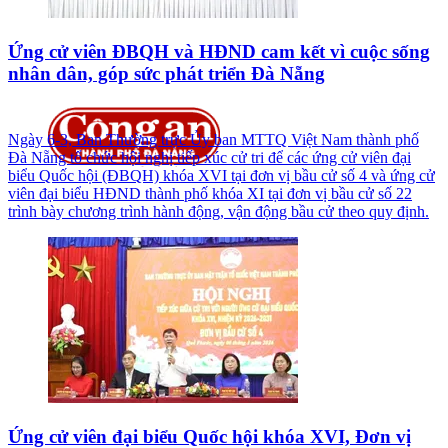
Ứng cử viên ĐBQH và HĐND cam kết vì cuộc sống
nhân dân, góp sức phát triển Đà Nẵng
Ngày 6-3, Ban Thường trực Ủy ban MTTQ Việt Nam thành phố
Đà Nẵng tổ chức hội nghị tiếp xúc cử tri để các ứng cử viên đại
biểu Quốc hội (ĐBQH) khóa XVI tại đơn vị bầu cử số 4 và ứng cử
viên đại biểu HĐND thành phố khóa XI tại đơn vị bầu cử số 22
trình bày chương trình hành động, vận động bầu cử theo quy định.
Ứng cử viên đại biểu Quốc hội khóa XVI, Đơn vị