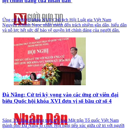
lợi chính đáng của nhân dân'
Ứng cử ĐBQH khóa XVI, Chủ tịch Hội Luật gia Việt Nam
Nguyễn Khánh Ngọc nhấn mạnh đến trách nhiệm gần dân, hiểu dân
và nỗ lực hết sức để bảo vệ quyền lợi chính đáng của người dân.
Đà Nẵng: Cử tri kỳ vọng vào các ứng cử viên đại
biểu Quốc hội khóa XVI đơn vị số bầu cử số 4
Sáng 3/3, Ban Thường trực Ủy ban Mặt trận Tổ quốc Việt Nam
thành phố Đà Nẵng tổ chức Hội nghị tiếp xúc giữa cử tri với người