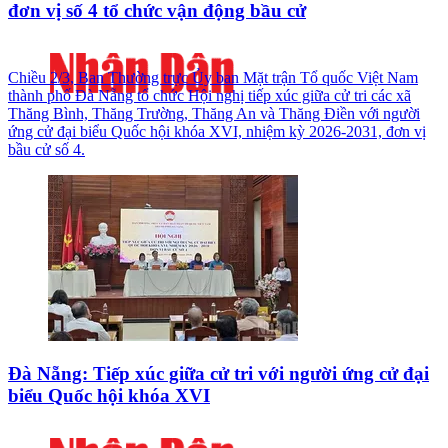
đơn vị số 4 tổ chức vận động bầu cử
Chiều 2/3, Ban Thường trực Ủy ban Mặt trận Tổ quốc Việt Nam
thành phố Đà Nẵng tổ chức Hội nghị tiếp xúc giữa cử tri các xã
Thăng Bình, Thăng Trường, Thăng An và Thăng Điền với người
ứng cử đại biểu Quốc hội khóa XVI, nhiệm kỳ 2026-2031, đơn vị
bầu cử số 4.
Đà Nẵng: Tiếp xúc giữa cử tri với người ứng cử đại
biểu Quốc hội khóa XVI