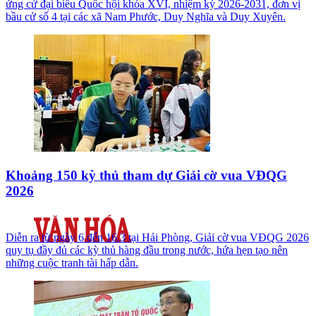
ứng cử đại biểu Quốc hội khóa XVI, nhiệm kỳ 2026-2031, đơn vị
bầu cử số 4 tại các xã Nam Phước, Duy Nghĩa và Duy Xuyên.
Khoảng 150 kỳ thủ tham dự Giải cờ vua VĐQG
2026
Diễn ra từ ngày 6 đến 16.3 tại Hải Phòng, Giải cờ vua VĐQG 2026
quy tụ đầy đủ các kỳ thủ hàng đầu trong nước, hứa hẹn tạo nên
những cuộc tranh tài hấp dẫn.