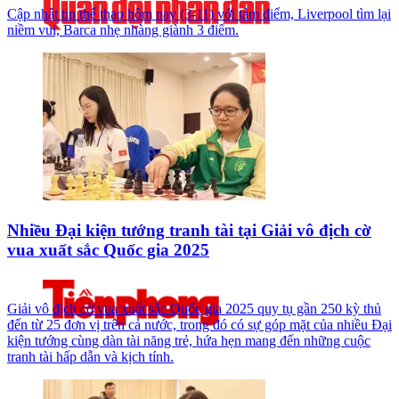
Cập nhật tin thể thao hôm nay (3-11) với tâm điểm, Liverpool tìm lại
niềm vui, Barca nhẹ nhàng giành 3 điểm.
Nhiều Đại kiện tướng tranh tài tại Giải vô địch cờ
vua xuất sắc Quốc gia 2025
Giải vô địch cờ vua xuất sắc Quốc gia 2025 quy tụ gần 250 kỳ thủ
đến từ 25 đơn vị trên cả nước, trong đó có sự góp mặt của nhiều Đại
kiện tướng cùng dàn tài năng trẻ, hứa hẹn mang đến những cuộc
tranh tài hấp dẫn và kịch tính.