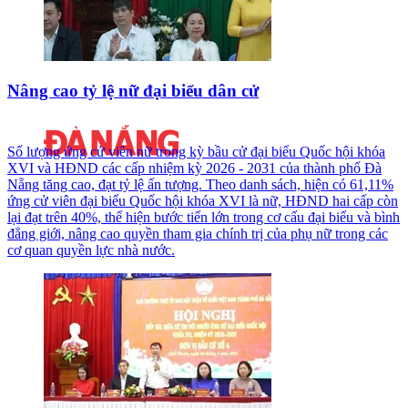
Nâng cao tỷ lệ nữ đại biểu dân cử
Số lượng ứng cử viên nữ trong kỳ bầu cử đại biểu Quốc hội khóa
XVI và HĐND các cấp nhiệm kỳ 2026 - 2031 của thành phố Đà
Nẵng tăng cao, đạt tỷ lệ ấn tượng. Theo danh sách, hiện có 61,11%
ứng cử viên đại biểu Quốc hội khóa XVI là nữ, HĐND hai cấp còn
lại đạt trên 40%, thể hiện bước tiến lớn trong cơ cấu đại biểu và bình
đẳng giới, nâng cao quyền tham gia chính trị của phụ nữ trong các
cơ quan quyền lực nhà nước.