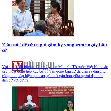
'Cầu nối' để cử tri gửi gắm kỳ vọng trước ngày bầu
cử
Với sự chuẩn bị chu đáo từ Ủy ban Mặt trận Tổ quốc Việt Nam các
cấp, hoạt động tiếp xúc cử tri, vận động bầu cử đã diễn ra dân chủ,
công khai, đạt hiệu quả cao, gắn kết gần hơn giữa người đại biểu
dân cử với cử tri.