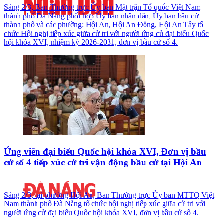
Sáng 2/3, Ban Thường trực Ủy ban Mặt trận Tổ quốc Việt Nam
thành phố Đà Nẵng phối hợp Ủy ban nhân dân, Ủy ban bầu cử
thành phố và các phường: Hội An, Hội An Đông, Hội An Tây tổ
chức Hội nghị tiếp xúc giữa cử tri với người ứng cử đại biểu Quốc
hội khóa XVI, nhiệm kỳ 2026-2031, đơn vị bầu cử số 4.
Ứng viên đại biểu Quốc hội khóa XVI, Đơn vị bầu
cử số 4 tiếp xúc cử tri vận động bầu cử tại Hội An
Sáng 2/3, tại phường Hội An, Ban Thường trực Ủy ban MTTQ Việt
Nam thành phố Đà Nẵng tổ chức hội nghị tiếp xúc giữa cử tri với
người ứng cử đại biểu Quốc hội khóa XVI, đơn vị bầu cử số 4.