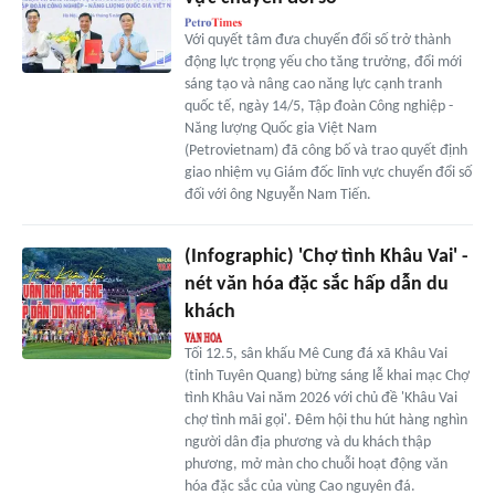
Với quyết tâm đưa chuyển đổi số trở thành
động lực trọng yếu cho tăng trưởng, đổi mới
sáng tạo và nâng cao năng lực cạnh tranh
quốc tế, ngày 14/5, Tập đoàn Công nghiệp -
Năng lượng Quốc gia Việt Nam
(Petrovietnam) đã công bố và trao quyết định
giao nhiệm vụ Giám đốc lĩnh vực chuyển đổi số
đối với ông Nguyễn Nam Tiến.
(Infographic) 'Chợ tình Khâu Vai' -
nét văn hóa đặc sắc hấp dẫn du
khách
Tối 12.5, sân khấu Mê Cung đá xã Khâu Vai
(tỉnh Tuyên Quang) bừng sáng lễ khai mạc Chợ
tình Khâu Vai năm 2026 với chủ đề 'Khâu Vai
chợ tình mãi gọi'. Đêm hội thu hút hàng nghìn
người dân địa phương và du khách thập
phương, mở màn cho chuỗi hoạt động văn
hóa đặc sắc của vùng Cao nguyên đá.