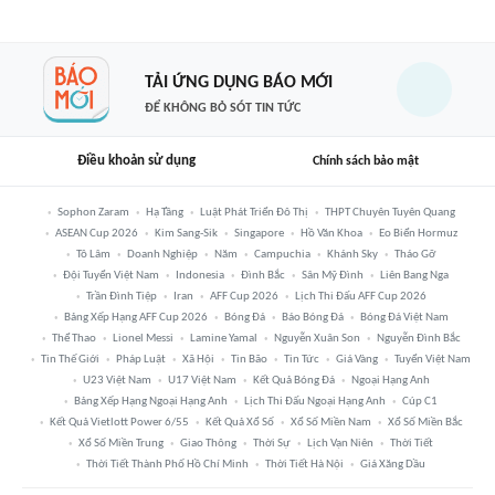
TẢI ỨNG DỤNG BÁO MỚI
ĐỂ KHÔNG BỎ SÓT TIN TỨC
Điều khoản sử dụng
Chính sách bảo mật
Sophon Zaram
Hạ Tầng
Luật Phát Triển Đô Thị
THPT Chuyên Tuyên Quang
ASEAN Cup 2026
Kim Sang-Sik
Singapore
Hồ Văn Khoa
Eo Biển Hormuz
Tô Lâm
Doanh Nghiệp
Năm
Campuchia
Khánh Sky
Tháo Gỡ
Đội Tuyển Việt Nam
Indonesia
Đình Bắc
Sân Mỹ Đình
Liên Bang Nga
Trần Đình Tiệp
Iran
AFF Cup 2026
Lịch Thi Đấu AFF Cup 2026
Bảng Xếp Hạng AFF Cup 2026
Bóng Đá
Báo Bóng Đá
Bóng Đá Việt Nam
Thể Thao
Lionel Messi
Lamine Yamal
Nguyễn Xuân Son
Nguyễn Đình Bắc
Tin Thế Giới
Pháp Luật
Xã Hội
Tin Bão
Tin Tức
Giá Vàng
Tuyển Việt Nam
U23 Việt Nam
U17 Việt Nam
Kết Quả Bóng Đá
Ngoại Hạng Anh
Bảng Xếp Hạng Ngoại Hạng Anh
Lịch Thi Đấu Ngoại Hạng Anh
Cúp C1
Kết Quả Vietlott Power 6/55
Kết Quả Xổ Số
Xổ Số Miền Nam
Xổ Số Miền Bắc
Xổ Số Miền Trung
Giao Thông
Thời Sự
Lịch Vạn Niên
Thời Tiết
Thời Tiết Thành Phố Hồ Chí Minh
Thời Tiết Hà Nội
Giá Xăng Dầu