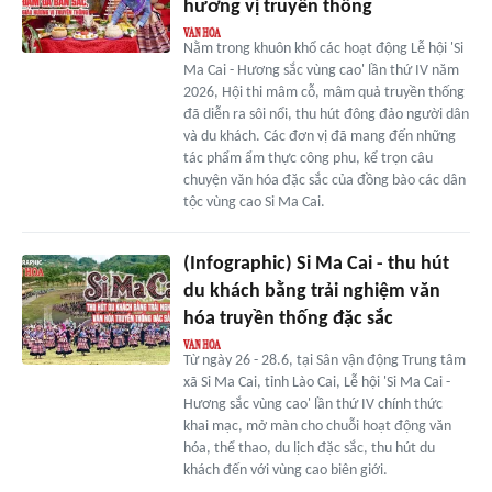
hương vị truyền thống
Nằm trong khuôn khổ các hoạt động Lễ hội 'Si
Ma Cai - Hương sắc vùng cao' lần thứ IV năm
2026, Hội thi mâm cỗ, mâm quả truyền thống
đã diễn ra sôi nổi, thu hút đông đảo người dân
và du khách. Các đơn vị đã mang đến những
tác phẩm ẩm thực công phu, kể trọn câu
chuyện văn hóa đặc sắc của đồng bào các dân
tộc vùng cao Si Ma Cai.
(Infographic) Si Ma Cai - thu hút
du khách bằng trải nghiệm văn
hóa truyền thống đặc sắc
Từ ngày 26 - 28.6, tại Sân vận động Trung tâm
xã Si Ma Cai, tỉnh Lào Cai, Lễ hội 'Si Ma Cai -
Hương sắc vùng cao' lần thứ IV chính thức
khai mạc, mở màn cho chuỗi hoạt động văn
hóa, thể thao, du lịch đặc sắc, thu hút du
khách đến với vùng cao biên giới.