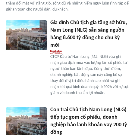
thầm đối mặt với nắng gió, sóng dữ và những hiểm nguy luôn rình rập để
giữ an toàn cho người dân, du khách.
Gia đình Chủ tịch gia tăng sở hữu,
Nam Long (NLG) sẵn sàng nguồn
hàng 8.600 tỷ đồng cho chu kỳ
mới
CTCP Đầu tư Nam Long (Mã: NLG) vừa ghi
nhận giao dịch mua vào lượng lớn cổ phiếu từ
người thân ban lãnh đạo. Cùng thời điểm,
doanh nghiệp bất động sản này công bố sự
thay đổi ở vị trí điều hành cao nhất và ghi
nhận kết quả kinh doanh quý II/2026 với sự sụt
giảm về doanh thu lẫn lợi nhuận.
Con trai Chủ tịch Nam Long (NLG)
tiếp tục gom cổ phiếu, doanh
nghiệp bảo lãnh khoản vay 200 tỷ
đồng