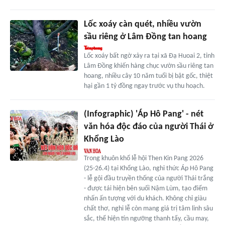
Lốc xoáy càn quét, nhiều vườn
sầu riêng ở Lâm Đồng tan hoang
Lốc xoáy bất ngờ xảy ra tại xã Đạ Huoai 2, tỉnh
Lâm Đồng khiến hàng chục vườn sầu riêng tan
hoang, nhiều cây 10 năm tuổi bị bật gốc, thiệt
hại gần 1 tỷ đồng ngay trước vụ thu hoạch.
(Infographic) 'Áp Hô Pang' - nét
văn hóa độc đáo của người Thái ở
Khổng Lào
Trong khuôn khổ lễ hội Then Kin Pang 2026
(25-26.4) tại Khổng Lào, nghi thức Áp Hô Pang
- lễ gội đầu truyền thống của người Thái trắng
- được tái hiện bên suối Nậm Lùm, tạo điểm
nhấn ấn tượng với du khách. Không chỉ giàu
chất thơ, nghi lễ còn mang giá trị tâm linh sâu
sắc, thể hiện tín ngưỡng thanh tẩy, cầu may,