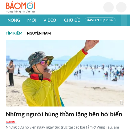
NÓNG
MỚI
VIDEO
CHỦ ĐỀ
#ASEAN Cup 2026
#Trí tuệ nhân tạo
#Mỹ - Iran
#Khám phá Việt Nam
TÌM KIẾM
NGUYỄN NAM
#Khám phá thế giới
Những người hùng thầm lặng bên bờ biển
Những cứu hộ viên ngày ngày túc trực tại các bãi tắm ở Vũng Tàu, âm