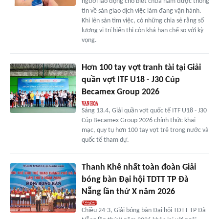
người lao động cho biết chưa nắm được thông
tin về sàn giao dịch việc làm đang vận hành.
Khi lên sàn tìm việc, có những chia sẻ rằng số
lượng vị trí hiển thị còn khá hạn chế so với kỳ
vọng.
Hơn 100 tay vợt tranh tài tại Giải
quần vợt ITF U18 - J30 Cúp
Becamex Group 2026
Sáng 13.4, Giải quần vợt quốc tế ITF U18 - J30
Cúp Becamex Group 2026 chính thức khai
mạc, quy tụ hơn 100 tay vợt trẻ trong nước và
quốc tế tham dự.
Thanh Khê nhất toàn đoàn Giải
bóng bàn Đại hội TDTT TP Đà
Nẵng lần thứ X năm 2026
Chiều 24-3, Giải bóng bàn Đại hội TDTT TP Đà