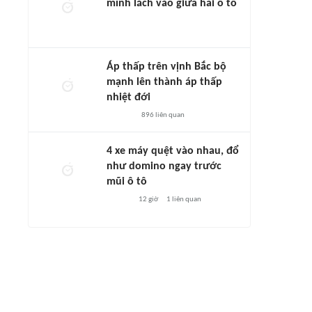
mình lách vào giữa hai ô tô
Áp thấp trên vịnh Bắc bộ
mạnh lên thành áp thấp
nhiệt đới
896
liên quan
4 xe máy quệt vào nhau, đổ
như domino ngay trước
mũi ô tô
12 giờ
1
liên quan