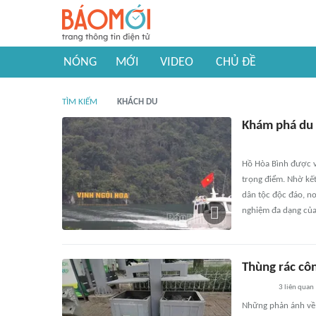
NÓNG
MỚI
VIDEO
CHỦ ĐỀ
TÌM KIẾM
KHÁCH DU
Khám phá du 
Hồ Hòa Bình được ví
trọng điểm. Nhờ kết
dân tộc độc đáo, nơ
nghiệm đa dạng của
Thùng rác cô
3
liên quan
Những phản ánh về 