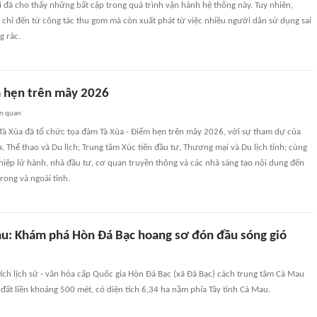
 đã cho thấy những bất cập trong quá trình vận hành hệ thống này. Tuy nhiên,
chỉ đến từ công tác thu gom mà còn xuất phát từ việc nhiều người dân sử dụng sai
g rác.
m hẹn trên mây 2026
ên quan
Tà Xùa đã tổ chức tọa đàm Tà Xùa - Điểm hẹn trên mây 2026, với sự tham dự của
, Thể thao và Du lịch; Trung tâm Xúc tiến đầu tư, Thương mại và Du lịch tỉnh; cùng
iệp lữ hành, nhà đầu tư, cơ quan truyền thông và các nhà sáng tạo nội dung đến
rong và ngoài tỉnh.
au: Khám phá Hòn Đá Bạc hoang sơ đón đầu sóng gió
tích lịch sử - văn hóa cấp Quốc gia Hòn Đá Bạc (xã Đá Bạc) cách trung tâm Cà Mau
ất liền khoảng 500 mét, có diện tích 6,34 ha nằm phía Tây tỉnh Cà Mau.