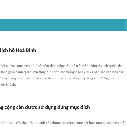
lịch hồ Hoà Bình
 như “Hạ Long trên núi”, sở hữu tiềm năng lớn để trở thành khu du lịch quốc gia
 hợp giữa cảnh quan sơn thủy hữu tình, hệ thống đảo kỳ vĩ và bản sắc văn hóa các
i đây đang phát triển nhiều loại hình du lịch hấp dẫn, đáp ứng xu hướng trải
 du khách.
ng cộng cần được sử dụng đúng mục đích
tình trạng rác thải tràn quanh các thùng rác công cộng kết hợp quảng cáo trên một