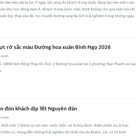
yên đán kéo dài kỷ lục 9 ngày, làn sóng du khách Trung Quốc đang tạo nên một cuộc
n vào khu vực Đông Nam Á. Khách Trung Quốc năm 2026 không còn quá mặn mà với
huần túy, thay vào đó, họ chuyển hướng sang du lịch trải nghiệm trong những ngày
ực rỡ sắc màu Đường hoa xuân Bính Ngọ 2026
n quan
, UBND tỉnh Đồng Tháp tổ chức 2 Đường hoa xuân tại 2 phường: Đạo Thạnh và Cao
u.
ẫn đón khách dịp Tết Nguyên đán
ên quan
 bình trên 1.600m so với mực nước biển, xã Tà Xùa được thiên nhiên ưu ái ban
ĩ hiếm có. Mang đến những trải nghiệm tốt nhất cho du khách, các cơ sở kinh