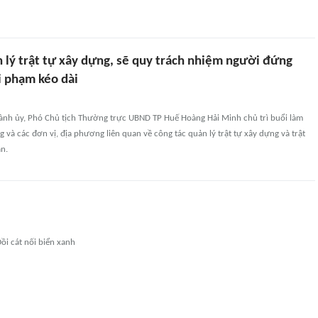
n lý trật tự xây dựng, sẽ quy trách nhiệm người đứng
i phạm kéo dài
ành ủy, Phó Chủ tịch Thường trực UBND TP Huế Hoàng Hải Minh chủ trì buổi làm
g và các đơn vị, địa phương liên quan về công tác quản lý trật tự xây dựng và trật
àn.
ồi cát nối biển xanh