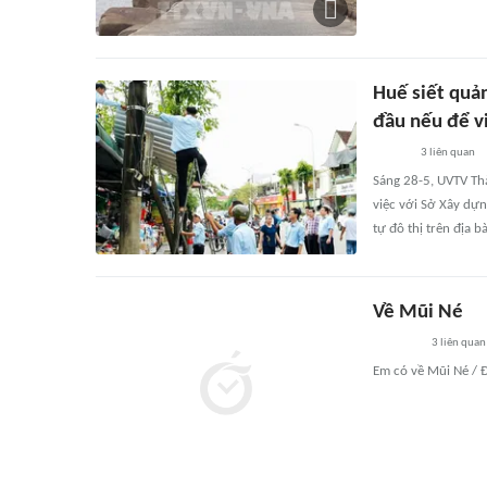
Huế siết quả
đầu nếu để v
3
liên quan
Sáng 28-5, UVTV Th
việc với Sở Xây dựn
tự đô thị trên địa b
Về Mũi Né
3
liên quan
Em có về Mũi Né / Đ