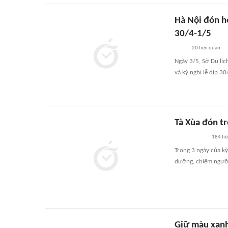
Hà Nội đón h
30/4-1/5
20
liên quan
Ngày 3/5, Sở Du lịc
và kỳ nghỉ lễ dịp 30
Tà Xùa đón tr
184
li
Trong 3 ngày của kỳ
dưỡng, chiêm ngưỡng
Giữ màu xanh