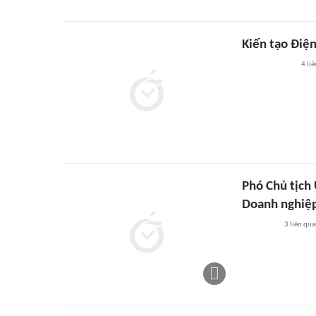
Kiến tạo Điện
4
liê
Phó Chủ tịch
Doanh nghiệp
3
liên qu