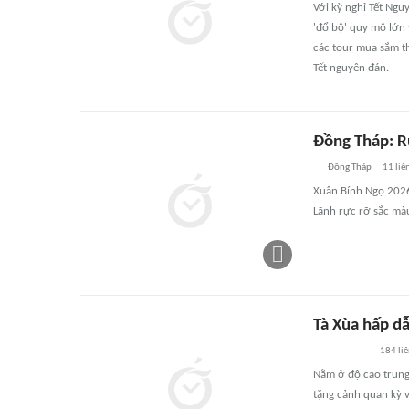
Với kỳ nghỉ Tết Ngu
'đổ bộ' quy mô lớ
các tour mua sắm t
Tết nguyên đán.
Đồng Tháp: R
Đồng Tháp
11
liê
Xuân Bính Ngọ 2026
Lãnh rực rỡ sắc mà
Tà Xùa hấp d
184
li
Nằm ở độ cao trung
tặng cảnh quan kỳ v