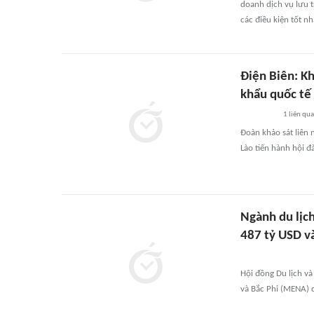
doanh dịch vụ lưu t
các điều kiện tốt n
Điện Biên: K
khẩu quốc tế
1
liên qu
Đoàn khảo sát liên
Lào tiến hành hội 
Ngành du lịc
487 tỷ USD v
Hội đồng Du lịch và
và Bắc Phi (MENA) 