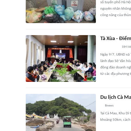
số tuyến phố Hà Nội
nguyên nhân không 
công năng của thùn
Tà Xùa - Điể
184
li
Ngày 9/7, UBND xã 
lãnh đạo Sở Văn hóa
đông đảo doanh ngh
từ các địa phương t
Du lịch Cà M
Bnews
Tại Cà Mau, Khu Di 
khoảng 50km, cách đ