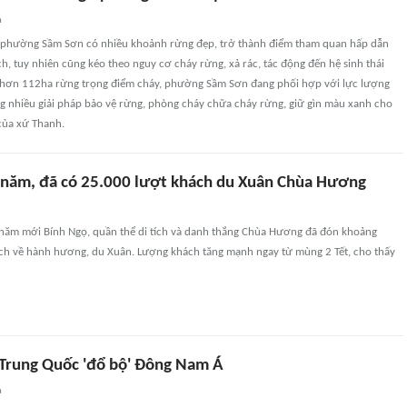
n
, phường Sầm Sơn có nhiều khoảnh rừng đẹp, trở thành điểm tham quan hấp dẫn
ịch, tuy nhiên cũng kéo theo nguy cơ cháy rừng, xả rác, tác động đến hệ sinh thái
 hơn 112ha rừng trọng điểm cháy, phường Sầm Sơn đang phối hợp với lực lượng
g nhiều giải pháp bảo vệ rừng, phòng cháy chữa cháy rừng, giữ gìn màu xanh cho
của xứ Thanh.
 năm, đã có 25.000 lượt khách du Xuân Chùa Hương
 năm mới Bính Ngọ, quần thể di tích và danh thắng Chùa Hương đã đón khoảng
ch về hành hương, du Xuân. Lượng khách tăng mạnh ngay từ mùng 2 Tết, cho thấy
hTrung Quốc 'đổ bộ' Đông Nam Á
n