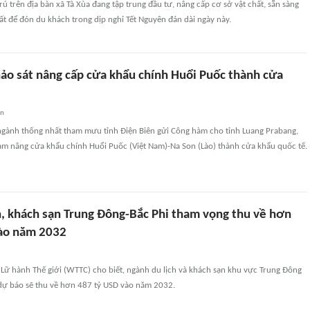
rú trên địa bàn xã Tà Xùa đang tập trung đầu tư, nâng cấp cơ sở vật chất, sẵn sàng
hất để đón du khách trong dịp nghỉ Tết Nguyên đán dài ngày này.
hảo sát nâng cấp cửa khẩu chính Huổi Puốc thành cửa
an
 ngành thống nhất tham mưu tỉnh Điện Biên gửi Công hàm cho tỉnh Luang Prabang,
đàm nâng cửa khẩu chính Huổi Puốc (Việt Nam)-Na Son (Lào) thành cửa khẩu quốc tế.
h, khách sạn Trung Đông-Bắc Phi tham vọng thu về hơn
ào năm 2032
 Lữ hành Thế giới (WTTC) cho biết, ngành du lịch và khách sạn khu vực Trung Đông
dự báo sẽ thu về hơn 487 tỷ USD vào năm 2032.