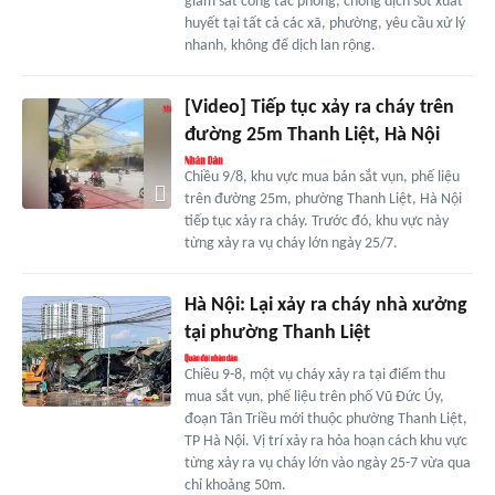
giám sát công tác phòng, chống dịch sốt xuất
huyết tại tất cả các xã, phường, yêu cầu xử lý
nhanh, không để dịch lan rộng.
[Video] Tiếp tục xảy ra cháy trên
đường 25m Thanh Liệt, Hà Nội
Chiều 9/8, khu vực mua bán sắt vụn, phế liệu
trên đường 25m, phường Thanh Liệt, Hà Nội
tiếp tục xảy ra cháy. Trước đó, khu vực này
từng xảy ra vụ cháy lớn ngày 25/7.
Hà Nội: Lại xảy ra cháy nhà xưởng
tại phường Thanh Liệt
Chiều 9-8, một vụ cháy xảy ra tại điểm thu
mua sắt vụn, phế liệu trên phố Vũ Đức Úy,
đoạn Tân Triều mới thuộc phường Thanh Liệt,
TP Hà Nội. Vị trí xảy ra hỏa hoạn cách khu vực
từng xảy ra vụ cháy lớn vào ngày 25-7 vừa qua
chỉ khoảng 50m.