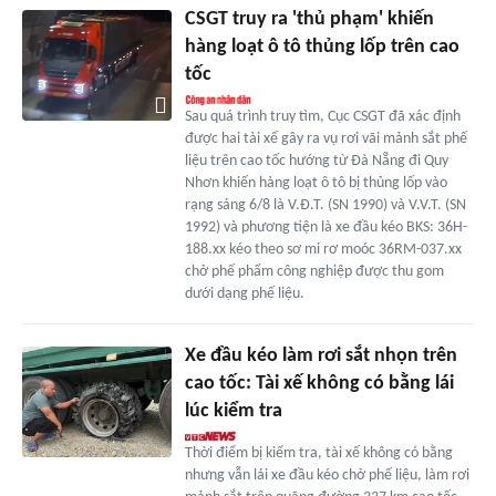
CSGT truy ra 'thủ phạm' khiến
hàng loạt ô tô thủng lốp trên cao
tốc
Sau quá trình truy tìm, Cục CSGT đã xác định
được hai tài xế gây ra vụ rơi vãi mảnh sắt phế
liệu trên cao tốc hướng từ Đà Nẵng đi Quy
Nhơn khiến hàng loạt ô tô bị thủng lốp vào
rạng sáng 6/8 là V.Đ.T. (SN 1990) và V.V.T. (SN
1992) và phương tiện là xe đầu kéo BKS: 36H-
188.xx kéo theo sơ mi rơ moóc 36RM-037.xx
chở phế phẩm công nghiệp được thu gom
dưới dạng phế liệu.
Xe đầu kéo làm rơi sắt nhọn trên
cao tốc: Tài xế không có bằng lái
lúc kiểm tra
Thời điểm bị kiểm tra, tài xế không có bằng
nhưng vẫn lái xe đầu kéo chở phế liệu, làm rơi