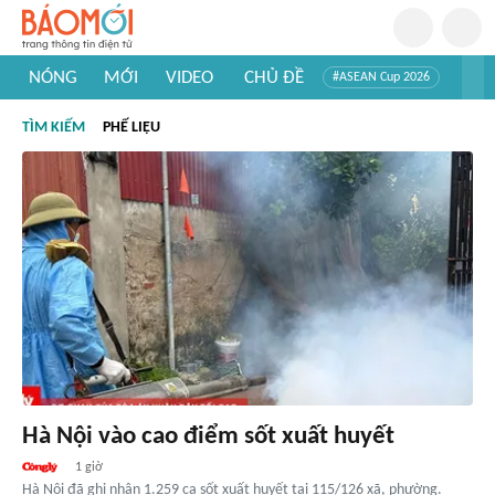
NÓNG
MỚI
VIDEO
CHỦ ĐỀ
#ASEAN Cup 2026
#Tuyển sinh đại học 2026
#Trí tuệ nhân tạo
#Mỹ - Iran
TÌM KIẾM
PHẾ LIỆU
#Khám phá Việt Nam
#Khám phá thế giới
Hà Nội vào cao điểm sốt xuất huyết
1 giờ
Hà Nội đã ghi nhận 1.259 ca sốt xuất huyết tại 115/126 xã, phường.