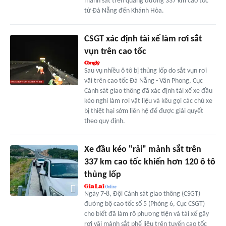
mảnh sắt trên quãng đường 337 km cao tốc
từ Đà Nẵng đến Khánh Hòa.
CSGT xác định tài xế làm rơi sắt
vụn trên cao tốc
Sau vụ nhiều ô tô bị thủng lốp do sắt vụn rơi
vãi trên cao tốc Đà Nẵng - Vân Phong, Cục
Cảnh sát giao thông đã xác định tài xế xe đầu
kéo nghi làm rơi vật liệu và kêu gọi các chủ xe
bị thiệt hại sớm liên hệ để được giải quyết
theo quy định.
Xe đầu kéo "rải" mảnh sắt trên
337 km cao tốc khiến hơn 120 ô tô
thủng lốp
Ngày 7-8, Đội Cảnh sát giao thông (CSGT)
đường bộ cao tốc số 5 (Phòng 6, Cục CSGT)
cho biết đã làm rõ phương tiện và tài xế gây
rơi vãi mảnh sắt phế liệu trên tuyến cao tốc