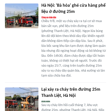
Hà Nội: 'Bà hỏa' ghé cửa hàng phế
liệu ở đường 25m
Chiều 9/8, một vụ cháy xảy ra tại cơ sở mua
bán sắt vụn, phế liệu trên đường 25m
(phường Thanh Liệt, Hà Nội). Ngọn lửa bùng
lên dữ dội kèm theo khói dày đặc khiến người
dân không dám tiếp cận dập lửa. Sau ít phút,
lửa bốc sang khu lán tạm được dựng làm quán
bia nhưng đã ngừng hoạt động và bỏ không từ
lâu. Đến 14h30, đám cháy được dập tắt hoàn
toàn, không có thiệt hại về người. Trước đó
vào ngày 25/7, cũng trên tuyến đường 25m
xảy ra vụ cháy dãy quán bia, nhà xưởng và lán
tạm sửa chữa loa đài.
Lại xảy ra cháy trên đường 25m
Thanh Liệt, Hà Nội
Sau vụ cháy lớn hồi cuối tháng 7, khu vực
đường 25m, phường Thanh Liệt, Hà Nội, tiếp