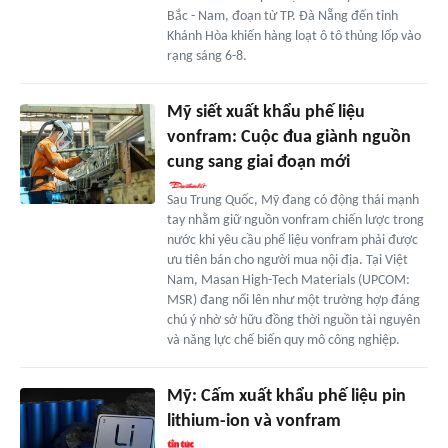
Bắc - Nam, đoạn từ TP. Đà Nẵng đến tỉnh
Khánh Hòa khiến hàng loạt ô tô thủng lốp vào
rạng sáng 6-8.
Mỹ siết xuất khẩu phế liệu
vonfram: Cuộc đua giành nguồn
cung sang giai đoạn mới
Sau Trung Quốc, Mỹ đang có động thái mạnh
tay nhằm giữ nguồn vonfram chiến lược trong
nước khi yêu cầu phế liệu vonfram phải được
ưu tiên bán cho người mua nội địa. Tại Việt
Nam, Masan High-Tech Materials (UPCOM:
MSR) đang nổi lên như một trường hợp đáng
chú ý nhờ sở hữu đồng thời nguồn tài nguyên
và năng lực chế biến quy mô công nghiệp.
Mỹ: Cấm xuất khẩu phế liệu pin
lithium-ion và vonfram