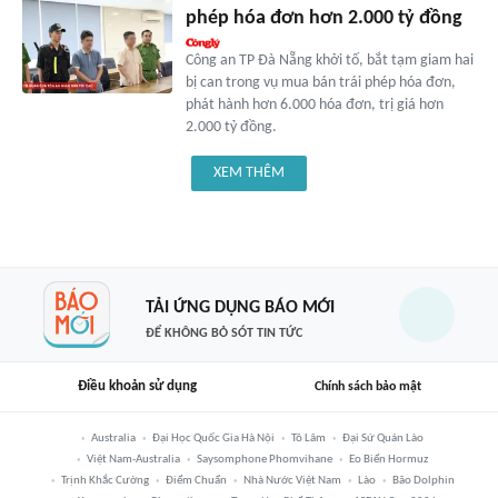
phép hóa đơn hơn 2.000 tỷ đồng
Công an TP Đà Nẵng khởi tố, bắt tạm giam hai
bị can trong vụ mua bán trái phép hóa đơn,
phát hành hơn 6.000 hóa đơn, trị giá hơn
2.000 tỷ đồng.
XEM THÊM
TẢI ỨNG DỤNG BÁO MỚI
ĐỂ KHÔNG BỎ SÓT TIN TỨC
Điều khoản sử dụng
Chính sách bảo mật
Australia
Đại Học Quốc Gia Hà Nội
Tô Lâm
Đại Sứ Quán Lào
Việt Nam-Australia
Saysomphone Phomvihane
Eo Biển Hormuz
Trịnh Khắc Cường
Điểm Chuẩn
Nhà Nước Việt Nam
Lào
Bão Dolphin