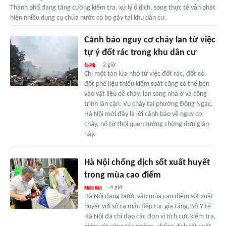
Thành phố đang tăng cường kiểm tra, xử lý ổ dịch, song thực tế vẫn phát
hiện nhiều dụng cụ chứa nước có bọ gậy tại khu dân cư.
Cảnh báo nguy cơ cháy lan từ việc
tự ý đốt rác trong khu dân cư
2 giờ
Chỉ một tàn lửa nhỏ từ việc đốt rác, đốt cỏ,
đốt phế liệu thiếu kiểm soát cũng có thể bén
vào vật liệu dễ cháy, lan sang nhà ở và công
trình lân cận. Vụ cháy tại phường Đông Ngạc,
Hà Nội mới đây là lời cảnh báo về nguy cơ
cháy, nổ từ thói quen tưởng chừng đơn giản
này.
Hà Nội chống dịch sốt xuất huyết
trong mùa cao điểm
4 giờ
Hà Nội đang bước vào mùa cao điểm sốt xuất
huyết với số ca mắc tiếp tục gia tăng, Sở Y tế
Hà Nội đã chỉ đạo các đơn vị tích cực kiểm tra,