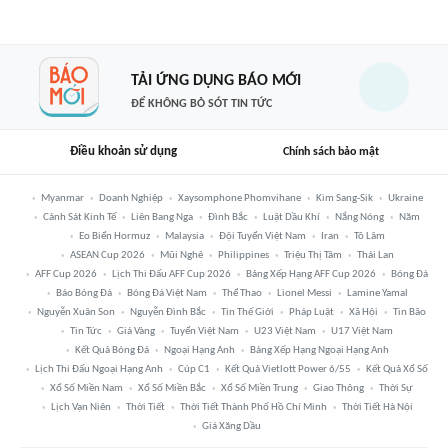
TẢI ỨNG DỤNG BÁO MỚI
ĐỂ KHÔNG BỎ SÓT TIN TỨC
Điều khoản sử dụng
Chính sách bảo mật
Myanmar
Doanh Nghiệp
Xaysomphone Phomvihane
Kim Sang-Sik
Ukraine
Cảnh Sát Kinh Tế
Liên Bang Nga
Đình Bắc
Luật Dầu Khí
Nắng Nóng
Năm
Eo Biển Hormuz
Malaysia
Đội Tuyển Việt Nam
Iran
Tô Lâm
ASEAN Cup 2026
Mũi Nghê
Philippines
Triệu Thị Tâm
Thái Lan
AFF Cup 2026
Lịch Thi Đấu AFF Cup 2026
Bảng Xếp Hạng AFF Cup 2026
Bóng Đá
Báo Bóng Đá
Bóng Đá Việt Nam
Thể Thao
Lionel Messi
Lamine Yamal
Nguyễn Xuân Son
Nguyễn Đình Bắc
Tin Thế Giới
Pháp Luật
Xã Hội
Tin Bão
Tin Tức
Giá Vàng
Tuyển Việt Nam
U23 Việt Nam
U17 Việt Nam
Kết Quả Bóng Đá
Ngoại Hạng Anh
Bảng Xếp Hạng Ngoại Hạng Anh
Lịch Thi Đấu Ngoại Hạng Anh
Cúp C1
Kết Quả Vietlott Power 6/55
Kết Quả Xổ Số
Xổ Số Miền Nam
Xổ Số Miền Bắc
Xổ Số Miền Trung
Giao Thông
Thời Sự
Lịch Vạn Niên
Thời Tiết
Thời Tiết Thành Phố Hồ Chí Minh
Thời Tiết Hà Nội
Giá Xăng Dầu