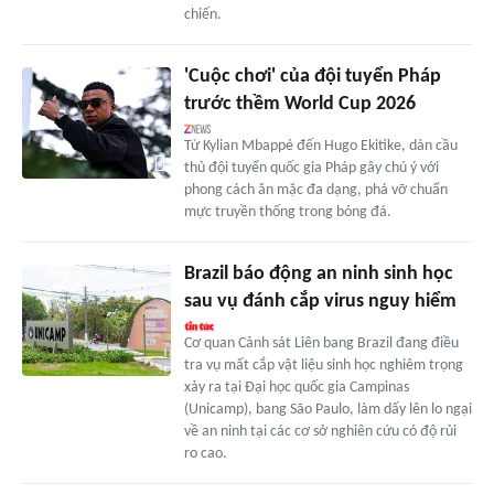
chiến.
'Cuộc chơi' của đội tuyển Pháp
trước thềm World Cup 2026
Từ Kylian Mbappé đến Hugo Ekitike, dàn cầu
thủ đội tuyển quốc gia Pháp gây chú ý với
phong cách ăn mặc đa dạng, phá vỡ chuẩn
mực truyền thống trong bóng đá.
Brazil báo động an ninh sinh học
sau vụ đánh cắp virus nguy hiểm
Cơ quan Cảnh sát Liên bang Brazil đang điều
tra vụ mất cắp vật liệu sinh học nghiêm trọng
xảy ra tại Đại học quốc gia Campinas
(Unicamp), bang São Paulo, làm dấy lên lo ngại
về an ninh tại các cơ sở nghiên cứu có độ rủi
ro cao.