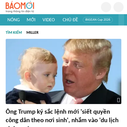
NÓNG
MỚI
VIDEO
CHỦ ĐỀ
#ASEAN Cup 2026
#Trí tuệ nhân tạo
#Mỹ - Iran
#Khám phá Việt Nam
TÌM KIẾM
MILLER
#Khám phá thế giới
Ông Trump ký sắc lệnh mới 'siết quyền
công dân theo nơi sinh', nhắm vào 'du lịch