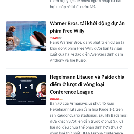
thêm động lực để nhiều người nhập cư bất
hợp pháp rời khỏi nước Mỹ.
Warner Bros. tái khởi động dự án
phim Free Willy
Hãng Warner Bros. đang phát triển dự án tái
khởi động phim Free Willy dưới bàn tay sản
xuất của hai vị đạo diễn Avengers đình đám
Anthony và Joe Russo.
Hegelmann Litauen và Paide chia
điểm ở lượt đi vòng loại
Conference League
Bàn gỡ của Armanavicius phút 45 giúp
Hegelmann Litauen cầm hòa Paide 1-1 trên
sân Raudondvario stadionas, sau khi Badamosi
đưa khách vượt lên dẫn trước ở phút 37. Cả
hai đội đều chưa thể phân định hơn thua ở
vòng loại thứ nhất UEFA Europa Conference