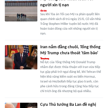
người xin tị nạn
Sau khi Tòa án Tối cao Mỹ ra phán quyết liên
quan chính sách di trú ngày 25/6, Cố vấn Nhà
Trắng Stephen Miller tuyên bố nước Mỹ đã
hoàn toàn đóng cửa với những người xin tị
nạn.
Iran nắm đằng chuôi, Tổng thống
Mỹ Trump chưa thoát 'tâm bão'
Nỗ lực của Tổng thống Mỹ Donald Trump
nhằm đạt được thỏa thuận với Iran vừa tiếp
tục gặp phải trở ngại đáng kể, khi Tehran thể
hiện khả năng kiểm soát eo biển Hormuz,
Israel và Hezbollah tiếp tục giao tranh, còn
phe cánh hữu trong đảng Cộng hòa tiếp tục
chỉ trích ông đã nhượng bộ quá nhiều.
Cựu Thủ tướng Ba Lan đề nghị