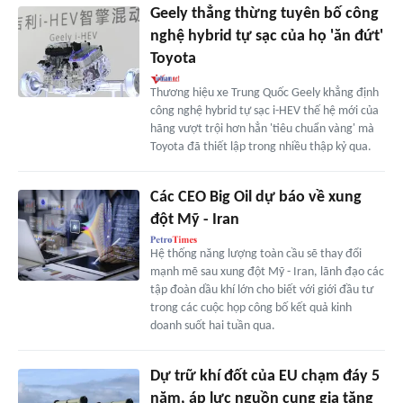
Geely thẳng thừng tuyên bố công
nghệ hybrid tự sạc của họ 'ăn đứt'
Toyota
Thương hiệu xe Trung Quốc Geely khẳng định
công nghệ hybrid tự sạc i-HEV thế hệ mới của
hãng vượt trội hơn hẳn 'tiêu chuẩn vàng' mà
Toyota đã thiết lập trong nhiều thập kỷ qua.
Các CEO Big Oil dự báo về xung
đột Mỹ - Iran
Hệ thống năng lượng toàn cầu sẽ thay đổi
mạnh mẽ sau xung đột Mỹ - Iran, lãnh đạo các
tập đoàn dầu khí lớn cho biết với giới đầu tư
trong các cuộc họp công bố kết quả kinh
doanh suốt hai tuần qua.
Dự trữ khí đốt của EU chạm đáy 5
năm, áp lực nguồn cung gia tăng