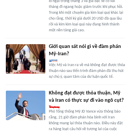
lo ngại trong tháng 3 và giá bạc sẽ có vài
tháng đi ngang hoặc giảm trước khi phục hồi.
Trong khi một chuyên gia kim loại quý khác lại
cho rằng, thời kỳ giá dưới 20 USD đã qua lâu
rồi và kim kim loại quý này đang hình thành
một nền tảng giá cao.
Giới quan sát nói gì về đàm phán
Mỹ-Iran?
Việc Mỹ và Iran ra về mà không đạt được thỏa
thuận nào sau tiến trình đàm phán đã thu hút
sự chú ý, quan tâm của dư luận quốc tế.
Không đạt được thỏa thuận, Mỹ
và Iran có thực sự đi vào ngõ cụt?
Phó Tổng thống Mỹ JD Vance vừa thông báo
rằng, 21 giờ đàm phán hòa bình với Iran
không mang lại thỏa thuận nào. Điều này đặt
ra hàng loạt câu hỏi về tương lai của cuộc