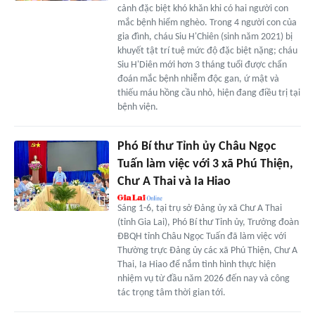
cảnh đặc biệt khó khăn khi có hai người con
mắc bệnh hiểm nghèo. Trong 4 người con của
gia đình, cháu Siu H'Chiên (sinh năm 2021) bị
khuyết tật trí tuệ mức độ đặc biệt nặng; cháu
Siu H'Diên mới hơn 3 tháng tuổi được chẩn
đoán mắc bệnh nhiễm độc gan, ứ mật và
thiếu máu hồng cầu nhỏ, hiện đang điều trị tại
bệnh viện.
Phó Bí thư Tỉnh ủy Châu Ngọc
Tuấn làm việc với 3 xã Phú Thiện,
Chư A Thai và Ia Hiao
Sáng 1-6, tại trụ sở Đảng ủy xã Chư A Thai
(tỉnh Gia Lai), Phó Bí thư Tỉnh ủy, Trưởng đoàn
ĐBQH tỉnh Châu Ngọc Tuấn đã làm việc với
Thường trực Đảng ủy các xã Phú Thiện, Chư A
Thai, Ia Hiao để nắm tình hình thực hiện
nhiệm vụ từ đầu năm 2026 đến nay và công
tác trọng tâm thời gian tới.