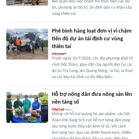
liên quan đến việc chậm trễ thực hiện các dự
án, phương án bố trí, ổn định dân cư khẩn cấp
vùng thiên tai.
Phê bình hàng loạt đơn vị vì chậm
tiến độ dự án tái định cư vùng
thiên tai
Trước ngày 20/7/2026, các địa phương phải tổ
chức bốc thăm, giao đất cho người dân tại các
dự án Trà Cong, An Quang Đông, Ia Tul, Ia Rsai
và các khu tái định cư đủ điều kiện.
Hỗ trợ nông dân đưa nông sản lên
nền tảng số
Không chỉ hỗ trợ quảng bá sản phẩm, các hội,
đoàn thể đang tích cực hỗ trợ nông dân vùng
sâu từng bước tiếp cận kinh tế số. Với cách
làm sáng tạo, qua các phiên livestream, nhiều
sản phẩm đã tìm được đầu ra mới, đến gần