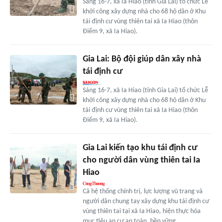
Sáng 16-7, xã Ia Hiao (tỉnh Gia Lai) tổ chức Lễ
khởi công xây dựng nhà cho 68 hộ dân ở Khu
tái định cư vùng thiên tai xã Ia Hiao (thôn
Điểm 9, xã Ia Hiao).
Gia Lai: Bộ đội giúp dân xây nhà
tái định cư
Sáng 16-7, xã Ia Hiao (tỉnh Gia Lai) tổ chức Lễ
khởi công xây dựng nhà cho 68 hộ dân ở Khu
tái định cư vùng thiên tai xã Ia Hiao (thôn
Điểm 9, xã Ia Hiao).
Gia Lai kiến tạo khu tái định cư
cho người dân vùng thiên tai Ia
Hiao
Cả hệ thống chính trị, lực lượng vũ trang và
người dân chung tay xây dựng khu tái định cư
vùng thiên tai tại xã Ia Hiao, hiện thực hóa
mục tiêu an cư an toàn, bền vững.