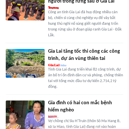
người trong rừng sâu ở Gia Lai
Công an tỉnh Gia Lai đã huy động nhiều cán
bộ, chiến sĩ cùng chó nghiệp vụ để vây bắt
hung thủ nghi nổ súng giết người đang trốn
trong rừng sâu ở đoạn giáp ranh Gia Lai - Đắk
Lắk.
Gia Lai tăng tốc thi công các công
trình, dự án vùng thiên tai
Tỉnh Gia Lai đang triển khai 82 công trình, dự
án bố trí ổn định dân cư và phòng, chống thiên
tai với tổng mức đầu tư dự kiến 2.714,2 tỷ
đồng.
Gia đình có hai con mắc bệnh
hiểm nghèo
Vợ chồng chị Siu H'Truin (thôn Sô Ma Hang B,
xã Ia Hiao, tỉnh Gia Lai) đang rơi vào hoàn