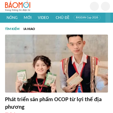
NÓNG
MỚI
VIDEO
CHỦ ĐỀ
#ASEAN Cup 2026
#Trí tuệ nhân tạo
#Mỹ - Iran
#Khám phá Việt Nam
TÌM KIẾM
IA HIAO
#Khám phá thế giới
Phát triển sản phẩm OCOP từ lợi thế địa
phương