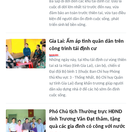
Ba sắp di dời đến các khu tái định cư. Đây là
cuộc di dời lớn nhất từ trước đến nay, vừa
đảm bảo an toàn trước thiên tai, vừa tạo điều
kiện để người dân ổn định cuộc sống, phát
triển sinh kế bền vững.
Gia Lai: Ấm áp tình quân dân trên
công trình tái định cư
Những ngày này, tại Khu tái định cư vùng thiên
tai xã Ia Hiao (tỉnh Gia Lai), cán bộ, chiến sĩ
Đại đội Bộ binh 1 (thuộc Ban Chỉ huy Phòng
thủ Khu vực 3 - Thống Nhất, Bộ Chỉ huy Quân
sự tỉnh Gia Lai) đang khẩn trương giúp người
dân xây dựng nhà ở để các hộ sớm ổn định
cuộc sống.
Phó Chủ tịch Thường trực HĐND
tỉnh Trương Văn Đạt thăm, tặng
quà các gia đình có công với nước