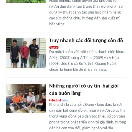
Nông nghiệp, chính quyền địa phương và
người dân đang tập trung thay đổi giống, áp
dụng kỹ thuật canh tác phù hợp nhằm nâng
cao sức chống chịu, hướng đến sản xuất mì
bền vững.
Truy nhanh các đối tượng côn đồ
Do mâu thuẫn với một nhóm thanh niên khác,
A Xiệt (2005) cùng A Tiêm (2009) và A Hậu
(2009, đều trú xã Bờ Y, tỉnh Quảng Ngãi)
chuẩn bị hung khí để đi đánh nhau.
Những người có uy tín 'hai giỏi'
của buôn làng
Không chỉ là cầu nối ý Đảng - lòng dân, là sợi
dây gắn kết cộng đồng, những người có uy tín
trong vùng đồng bào dân tộc thiểu số còn tiên
phong trong phát triển kinh tế gia đình, hướng
dẫn bà con xóa đói, giảm nghèo tại địa