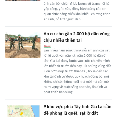
ảnh cán bộ, chiến sĩ lực lượng vũ trang hối hả
góp công, góp sức, đồng hành cùng các cơ
quan chức năng triển khai nhiều chương trình
an sinh, hỗ trợ người dân.
An cư cho gần 2.000 hộ dân vùng
chịu nhiều thiên tai
Sau nhiều năm sống trong nỗi ám ảnh của sạt
lở, lũ quét và ngập lụt, gần 2.000 hộ dân ở
tỉnh Gia Lai đang bước vào cuộc chuyển mình
lớn nhất từ trước đến nay. Từ những vùng đất
luôn nơm nớp trước thiên tai, họ sẽ đến các
khu tái định cư được quy hoạch đồng bộ, nơi
không chỉ có những ngôi nhà mới mà còn mở
ra hy vọng về cuộc sống an toàn, ổn định và
phát triển bền vững.
9 khu vực phía Tây tỉnh Gia Lai cần
đề phòng lũ quét, sạt lở đất