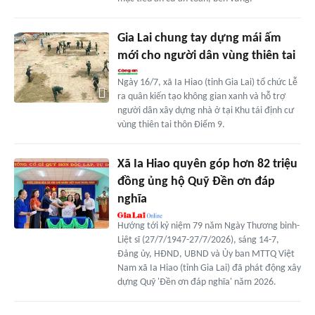
Gia Lai chung tay dựng mái ấm
mới cho người dân vùng thiên tai
Ngày 16/7, xã Ia Hiao (tỉnh Gia Lai) tổ chức Lễ
ra quân kiến tạo không gian xanh và hỗ trợ
người dân xây dựng nhà ở tại Khu tái định cư
vùng thiên tai thôn Điểm 9.
Xã Ia Hiao quyên góp hơn 82 triệu
đồng ủng hộ Quỹ Đền ơn đáp
nghĩa
Hướng tới kỷ niệm 79 năm Ngày Thương binh-
Liệt sĩ (27/7/1947-27/7/2026), sáng 14-7,
Đảng ủy, HĐND, UBND và Ủy ban MTTQ Việt
Nam xã Ia Hiao (tỉnh Gia Lai) đã phát động xây
dựng Quỹ 'Đền ơn đáp nghĩa' năm 2026.