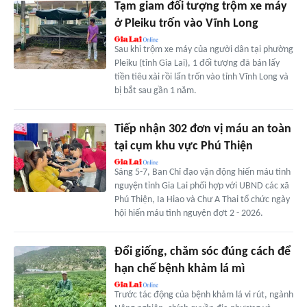
Tạm giam đối tượng trộm xe máy
ở Pleiku trốn vào Vĩnh Long
Sau khi trộm xe máy của người dân tại phường
Pleiku (tỉnh Gia Lai), 1 đối tượng đã bán lấy
tiền tiêu xài rồi lẩn trốn vào tỉnh Vĩnh Long và
bị bắt sau gần 1 năm.
Tiếp nhận 302 đơn vị máu an toàn
tại cụm khu vực Phú Thiện
Sáng 5-7, Ban Chỉ đạo vận động hiến máu tình
nguyện tỉnh Gia Lai phối hợp với UBND các xã
Phú Thiện, Ia Hiao và Chư A Thai tổ chức ngày
hội hiến máu tình nguyện đợt 2 - 2026.
Ðổi giống, chăm sóc đúng cách để
hạn chế bệnh khảm lá mì
Trước tác động của bệnh khảm lá vi rút, ngành