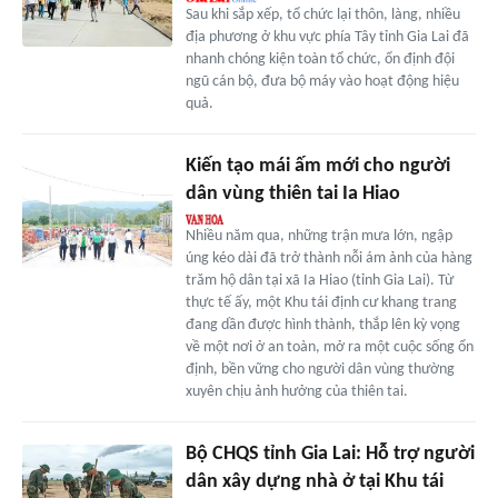
Sau khi sắp xếp, tổ chức lại thôn, làng, nhiều
địa phương ở khu vực phía Tây tỉnh Gia Lai đã
nhanh chóng kiện toàn tổ chức, ổn định đội
ngũ cán bộ, đưa bộ máy vào hoạt động hiệu
quả.
Kiến tạo mái ấm mới cho người
dân vùng thiên tai Ia Hiao
Nhiều năm qua, những trận mưa lớn, ngập
úng kéo dài đã trở thành nỗi ám ảnh của hàng
trăm hộ dân tại xã Ia Hiao (tỉnh Gia Lai). Từ
thực tế ấy, một Khu tái định cư khang trang
đang dần được hình thành, thắp lên kỳ vọng
về một nơi ở an toàn, mở ra một cuộc sống ổn
định, bền vững cho người dân vùng thường
xuyên chịu ảnh hưởng của thiên tai.
Bộ CHQS tỉnh Gia Lai: Hỗ trợ người
dân xây dựng nhà ở tại Khu tái