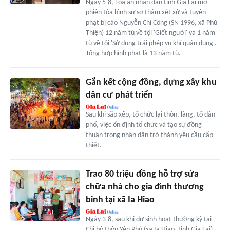
Ngày 5-8, Tòa án nhân dân tỉnh Gia Lai mở
phiên tòa hình sự sơ thẩm xét xử và tuyên
phạt bị cáo Nguyễn Chí Công (SN 1996, xã Phú
Thiện) 12 năm tù về tội 'Giết người' và 1 năm
tù về tội 'Sử dụng trái phép vũ khí quân dụng'.
Tổng hợp hình phạt là 13 năm tù.
Gắn kết cộng đồng, dựng xây khu
dân cư phát triển
Sau khi sắp xếp, tổ chức lại thôn, làng, tổ dân
phố, việc ổn định tổ chức và tạo sự đồng
thuận trong nhân dân trở thành yêu cầu cấp
thiết.
Trao 80 triệu đồng hỗ trợ sửa
chữa nhà cho gia đình thương
binh tại xã Ia Hiao
Ngày 3-8, sau khi dự sinh hoạt thường kỳ tại
Chi bộ thôn Yên Phú (xã Ia Hiao, tỉnh Gia Lai),