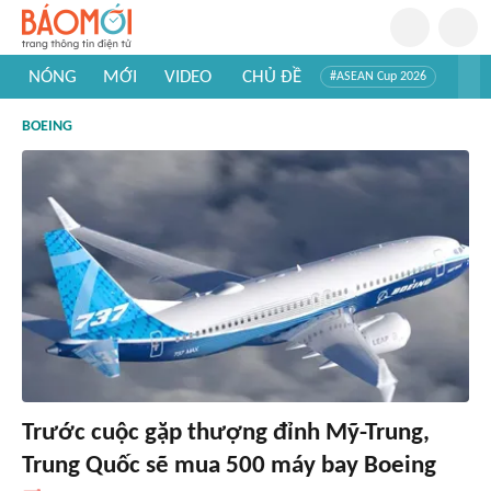
NÓNG
MỚI
VIDEO
CHỦ ĐỀ
#ASEAN Cup 2026
#Trí tuệ nhân tạo
#Mỹ - Iran
#Khám phá Việt Nam
BOEING
#Khám phá thế giới
Trước cuộc gặp thượng đỉnh Mỹ-Trung,
Trung Quốc sẽ mua 500 máy bay Boeing