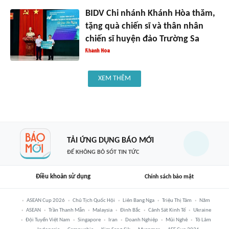
BIDV Chi nhánh Khánh Hòa thăm,
tặng quà chiến sĩ và thân nhân
chiến sĩ huyện đảo Trường Sa
XEM THÊM
TẢI ỨNG DỤNG BÁO MỚI
ĐỂ KHÔNG BỎ SÓT TIN TỨC
Điều khoản sử dụng
Chính sách bảo mật
ASEAN Cup 2026
Chủ Tịch Quốc Hội
Liên Bang Nga
Triệu Thị Tâm
Năm
ASEAN
Trần Thanh Mẫn
Malaysia
Đình Bắc
Cảnh Sát Kinh Tế
Ukraine
Đội Tuyển Việt Nam
Singapore
Iran
Doanh Nghiệp
Mũi Nghê
Tô Lâm