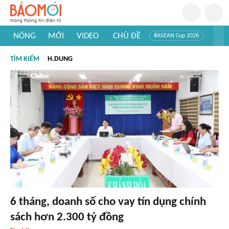
NÓNG
MỚI
VIDEO
CHỦ ĐỀ
#ASEAN Cup 2026
#Trí tuệ nhân tạo
#Mỹ - Iran
#Khám phá Việt Nam
TÌM KIẾM
H.DUNG
#Khám phá thế giới
6 tháng, doanh số cho vay tín dụng chính
sách hơn 2.300 tỷ đồng