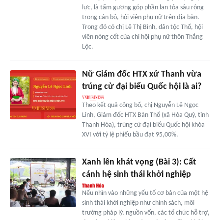
lực, là tấm gương góp phần lan tỏa sâu rộng
trong cán bộ, hội viên phụ nữ trên địa bàn.
Trong đó có chị Lê Thị Bình, dân tộc Thổ, hội
viên nòng cốt của chi hội phụ nữ thôn Thắng
Lộc.
Nữ Giám đốc HTX xứ Thanh vừa
trúng cử đại biểu Quốc hội là ai?
Theo kết quả công bố, chị Nguyễn Lê Ngọc
Linh, Giám đốc HTX Bản Thổ (xã Hóa Quỳ, tỉnh
Thanh Hóa), trúng cử đại biểu Quốc hội khóa
XVI với tỷ lệ phiếu bầu đạt 95,00%.
Xanh lên khát vọng (Bài 3): Cất
cánh hệ sinh thái khởi nghiệp
Nếu nhìn vào những yếu tố cơ bản của một hệ
sinh thái khởi nghiệp như chính sách, môi
trường pháp lý, nguồn vốn, các tổ chức hỗ trợ,