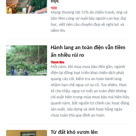
học
Mang thương tật 51% do chiến tranh, ông Lê
Văn Yêm cùng vợ nuôi bảy người con học đại
học, viết nên câu chuyện đẹp về nghị lực và
niềm tin.
Hành lang an toàn điện vẫn tiềm
ẩn nhiều rủi ro
Mỗi năm, khi mùa mưa bão đến gần, ngành
điện lại đồng loạt triển khai chiến dịch phát
quang cây cối, kiểm tra an toàn hành lang
nhằm hạn chế nguy cơ sự cố. Tuy nhiên, thực
tế cho thấy, nguy cơ mất an toàn điện không
chỉ xuất hiện trong mùa mưa bão mà hiện hữu
quanh năm, bắt nguồn từ chính các hoạt động
sản xuất, xây dựng và sinh hoạt hằng ngày
chưa tuân thủ quy định an toàn.
Từ đất khó vươn lên