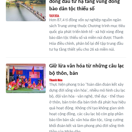
đồng đầu tư hạ tầng vùng đồng
bào dân tộc thiểu số
Hơn 87,4 tỉ đồng vốn sự nghiệp nguồn ngân
sách Trung ương thuộc Chương trình mục tiêu
quốc gia phát triển kinh tế - xã hội vùng đồng
bào dân tộc thiểu số và miền núi được Thanh
Hóa điều chỉnh, phân bổ lại để tập trung đầu
tư hạ tầng thiết yếu cho 26 xã miền núi.
Giữ lửa văn hóa từ những câu lạc
bộ thôn, bản
Thực hiện phong trào 'Toàn dân đoàn kết xây
dựng đời sống văn hóa', nhiều mô hình câu lạc
bộ, đội văn hóa - văn nghệ, thể dục - thể thao
ở thôn, bản trên địa bàn tỉnh đã phát huy hiệu
quả hoạt động. Không chỉ tạo không gian sinh
hoạt cộng đồng, các câu lạc bộ còn góp phần
bảo tồn bản sắc văn hóa dân tộc, tăng cường
khối đoàn kết và làm phong phú đời sống tinh
thần của Nhân dân.