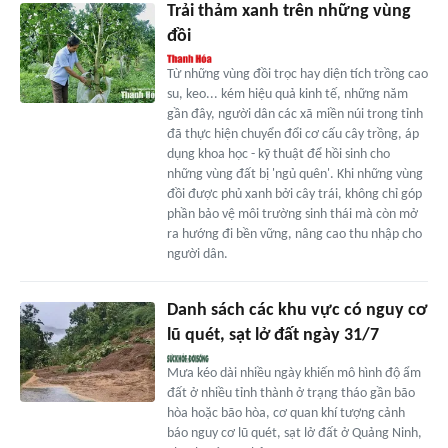
Trải thảm xanh trên những vùng
đồi
Từ những vùng đồi trọc hay diện tích trồng cao
su, keo... kém hiệu quả kinh tế, những năm
gần đây, người dân các xã miền núi trong tỉnh
đã thực hiện chuyển đổi cơ cấu cây trồng, áp
dụng khoa học - kỹ thuật để hồi sinh cho
những vùng đất bị 'ngủ quên'. Khi những vùng
đồi được phủ xanh bởi cây trái, không chỉ góp
phần bảo vệ môi trường sinh thái mà còn mở
ra hướng đi bền vững, nâng cao thu nhập cho
người dân.
Danh sách các khu vực có nguy cơ
lũ quét, sạt lở đất ngày 31/7
Mưa kéo dài nhiều ngày khiến mô hình độ ẩm
đất ở nhiều tỉnh thành ở trạng tháo gần bão
hòa hoặc bão hòa, cơ quan khí tượng cảnh
báo nguy cơ lũ quét, sạt lở đất ở Quảng Ninh,