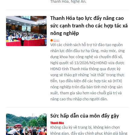
Thanh Hóa, Nghệ An.
Thanh Hóa tạo lực đẩy nâng cao
sức cạnh tranh cho các hợp tác xã
nông nghiệp
Với các chính sách hỗ trợ từ đào tạo nguồn
nhân lực đến đầu tư hạ tầng, máy móc, ứng
dụng khoa học công nghệ và chuyển đổi số,
Nghị quyết số 13/2026/NQ-HĐND vừa được
HĐND tỉnh Thanh Hóa thông qua được kỳ
vọng sẽ tháo gỡ những 'nút thắt' trong thực
tiễn, tạo điều kiện để các hợp tác xã (HTX)
nông nghiệp trên địa bàn tỉnh mở rộng sản
xuất, tham gia sâu hơn vào chuỗi giá trị và
nâng cao thu nhập cho người dân.
Sức hấp dẫn của môn đẩy gậy
Không cầu kỳ về trang bị, không kén chọn
không gian, đẩy gậy chinh phục khán giả bằng