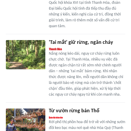
Quốc hội khóa XVI tại tỉnh Thanh Hóa, đoàn
Đại biểu Quốc hội tỉnh đã tiếp thu đầy đủ
những ý kiến, kiến nghị của cử tri, đồng thời
giải trình, làm rõ thêm một số vấn đề cử tri
quan tâm.
'Tai mắt' giữ rừng, ngăn cháy
Nắng nóng kéo dài, nguy cơ cháy rừng luôn
chực chờ. Tại Thanh Hóa, nhiều vụ việc đã
được ngăn chặn từ rất sớm nhờ chính người
dân – những 'tai mắt' bám rừng. Khi nhận
thức được nâng lên, mỗi người dân không chỉ
là người bảo vệ rừng mà còn trở thành 'chốt
chặn' đầu tiên, giúp phát hiện, xử lý kịp thời
các nguy cơ cháy ngay từ khi còn manh nha.
Từ vườn rừng bản Thổ
Rời phố thị phồn hoa để trở về với những sườn
đồi keo bạc màu nơi quê nhà Hóa Quỳ (Thanh