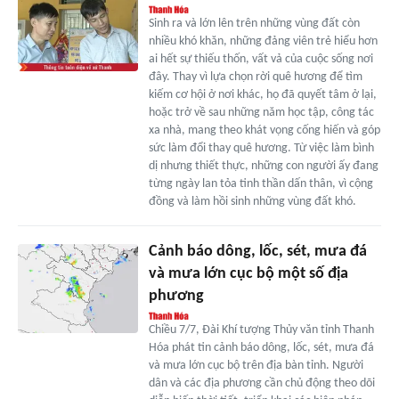
Sinh ra và lớn lên trên những vùng đất còn
nhiều khó khăn, những đảng viên trẻ hiểu hơn
ai hết sự thiếu thốn, vất vả của cuộc sống nơi
đây. Thay vì lựa chọn rời quê hương để tìm
kiếm cơ hội ở nơi khác, họ đã quyết tâm ở lại,
hoặc trở về sau những năm học tập, công tác
xa nhà, mang theo khát vọng cống hiến và góp
sức làm đổi thay quê hương. Từ việc làm bình
dị nhưng thiết thực, những con người ấy đang
từng ngày lan tỏa tinh thần dấn thân, vì cộng
đồng và làm hồi sinh những vùng đất khó.
Cảnh báo dông, lốc, sét, mưa đá
và mưa lớn cục bộ một số địa
phương
Chiều 7/7, Đài Khí tượng Thủy văn tỉnh Thanh
Hóa phát tin cảnh báo dông, lốc, sét, mưa đá
và mưa lớn cục bộ trên địa bàn tỉnh. Người
dân và các địa phương cần chủ động theo dõi