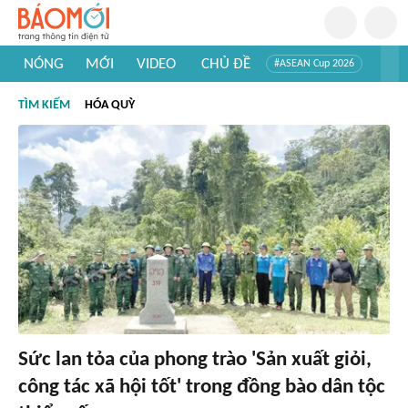
NÓNG
MỚI
VIDEO
CHỦ ĐỀ
#ASEAN Cup 2026
#Trí tuệ nhân tạo
#Mỹ - Iran
#Khám phá Việt Nam
TÌM KIẾM
HÓA QUỲ
#Khám phá thế giới
Sức lan tỏa của phong trào 'Sản xuất giỏi,
công tác xã hội tốt' trong đồng bào dân tộc