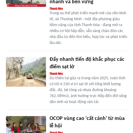
nhanh và bền vững
Trong xu thế phát triển mạnh mẽ của nền kinh
tế, xã Thượng Ninh - một địa phương giàu
tiềm năng của tỉnh Thanh Hóa - đang mở ra
nhiều cơ hội hấp dẫn, sẵn sàng chào đón các
nhà đầu tư đến tìm hiểu, hợp tác và phát triển
lâu dài.
Đẩy nhanh tiến độ khắc phục các
điểm sạt lở
Do thiên tai gây ra trong năm 2025, toàn tỉnh
có tới 4.530 vị trí sạt lở với tổng khối lượng
đất, đá, bê tông và nhựa đường khoảng
762.589m3, ảnh hưởng trực tiếp đến đời sống
dân sinh và hoạt động vận tải.
OCOP vùng cao 'cất cánh' từ mùa
lễ hội