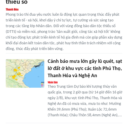
thiểu số
Phong trào thi đua yêu nước luôn là động lực quan trọng thúc đẩy phát
triển kinh tế - xã hội, khơi dậy ý chí tự lực, tự cường và sức sáng tạo
trong các tầng lớp Nhân dân. Đối với vùng đồng bào dân tộc thiểu số
(DTTS) và miền núi, phong trào 'Sản xuất giỏi, công tác xã hội tốt' không
chỉ tạo động lực phát triển kinh tế hộ gia đình mà còn góp phần xây dựng
khối đại đoàn kết toàn dân tộc, phát huy tinh thần trách nhiệm với cộng
đồng, thúc đẩy phát triển bền vững.
Cảnh báo mưa lớn gây lũ quét, sạt
lở đất ở khu vực các tỉnh Phú Thọ,
Thanh Hóa và Nghệ An
Theo Trung tâm Dự báo khí tượng thủy văn
quốc gia, trong 2 giờ qua (từ 14 giờ đến 16 giờ
ngày 2/8), khu vực tỉnh Phú Thọ, Thanh Hóa và
Nghệ An đã có mưa vừa, mưa to như: Mường
Khến 39,6mm (Phú Thọ); Xuân Lộc 72,6mm
(Thanh Hóa); Châu Thôn 58,4mm (Nghệ An),...