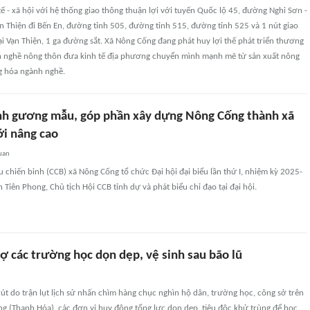
 tế - xã hội với hệ thống giao thông thuận lợi với tuyến Quốc lộ 45, đường Nghi Sơn -
 Thiện đi Bến En, đường tỉnh 505, đường tỉnh 515, đường tỉnh 525 và 1 nút giao
ại Vạn Thiện, 1 ga đường sắt. Xã Nông Cống đang phát huy lợi thế phát triển thương
nh nghề nông thôn đưa kinh tế địa phương chuyển mình mạnh mẽ từ sản xuất nông
g hóa ngành nghề.
nh gương mẫu, góp phần xây dựng Nông Cống thành xã
i nâng cao
uan
 chiến binh (CCB) xã Nông Cống tổ chức Đại hội đại biểu lần thứ I, nhiệm kỳ 2025-
 Tiên Phong, Chủ tịch Hội CCB tỉnh dự và phát biểu chỉ đạo tại đại hội.
ợ các trường học dọn dẹp, vệ sinh sau bão lũ
út do trận lụt lịch sử nhấn chìm hàng chục nghìn hộ dân, trường học, công sở trên
g (Thanh Hóa), các đơn vị huy động tổng lực dọn dẹp, tiêu độc khử trùng để học