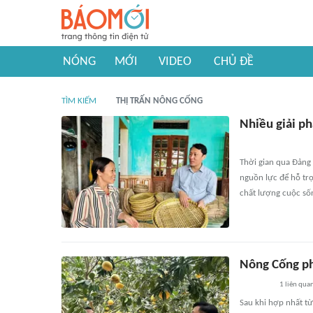
NÓNG
MỚI
VIDEO
CHỦ ĐỀ
TÌM KIẾM
THỊ TRẤN NÔNG CỐNG
Nhiều giải p
Thời gian qua Đảng 
nguồn lực để hỗ trợ
chất lượng cuộc số
Nông Cống phá
1
liên qua
Sau khi hợp nhất từ