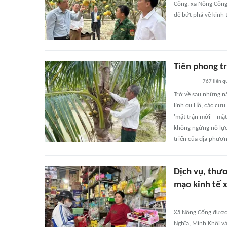
Cống, xã Nông Cống
để bứt phá về kinh t
Tiên phong t
767
liên q
Trở về sau những n
lính cụ Hồ, các cựu
'mặt trận mới' - mặt
không ngừng nỗ lực
triển của địa phươn
Dịch vụ, thư
mạo kinh tế 
Xã Nông Cống được 
Nghĩa, Minh Khôi và