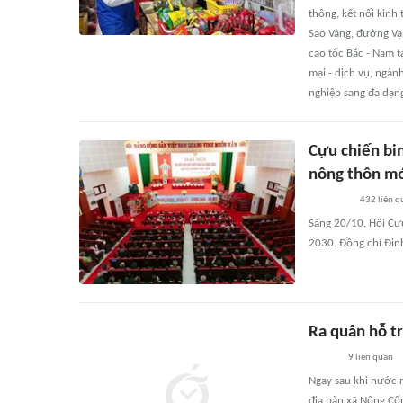
thông, kết nối kinh
Sao Vàng, đường Vạn
cao tốc Bắc - Nam t
mại - dịch vụ, ngà
nghiệp sang đa dạn
Cựu chiến bi
nông thôn mớ
432
liên q
Sáng 20/10, Hội Cựu
2030. Đồng chí Đinh
Ra quân hỗ tr
9
liên quan
Ngay sau khi nước r
địa bàn xã Nông Cốn