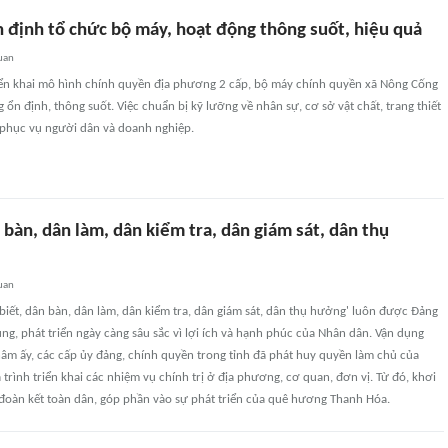
 định tổ chức bộ máy, hoạt động thông suốt, hiệu quả
uan
iển khai mô hình chính quyền địa phương 2 cấp, bộ máy chính quyền xã Nông Cống
ổn định, thông suốt. Việc chuẩn bị kỹ lưỡng về nhân sự, cơ sở vật chất, trang thiết
 phục vụ người dân và doanh nghiệp.
 bàn, dân làm, dân kiểm tra, dân giám sát, dân thụ
uan
iết, dân bàn, dân làm, dân kiểm tra, dân giám sát, dân thụ hưởng' luôn được Đảng
dụng, phát triển ngày càng sâu sắc vì lợi ích và hạnh phúc của Nhân dân. Vận dụng
âm ấy, các cấp ủy đảng, chính quyền trong tỉnh đã phát huy quyền làm chủ của
trình triển khai các nhiệm vụ chính trị ở địa phương, cơ quan, đơn vị. Từ đó, khơi
đoàn kết toàn dân, góp phần vào sự phát triển của quê hương Thanh Hóa.