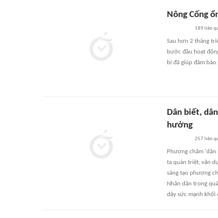
Nông Cống ổn
189
liên q
Sau hơn 2 tháng tr
bước đầu hoạt động 
bị đã giúp đảm bảo
Dân biết, dân
hưởng
257
liên q
Phương châm 'dân b
ta quán triệt, vận 
sáng tạo phương ch
Nhân dân trong quá 
dậy sức mạnh khối 