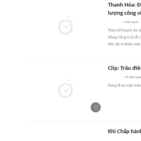
Thanh Hóa: Đ
lượng công v
1
liên quan
Theo kế hoạch dự án
Nông Cống (cũ) đi 
tiến độ vì thiếu mặt
Clip: Trâu đ
24
liên qua
Đang đi xe máy trê
Khi Chấp hành