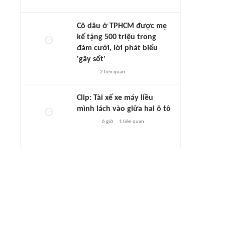
Cô dâu ở TPHCM được mẹ
kế tặng 500 triệu trong
đám cưới, lời phát biểu
'gây sốt'
2
liên quan
Clip: Tài xế xe máy liều
mình lách vào giữa hai ô tô
6 giờ
1
liên quan