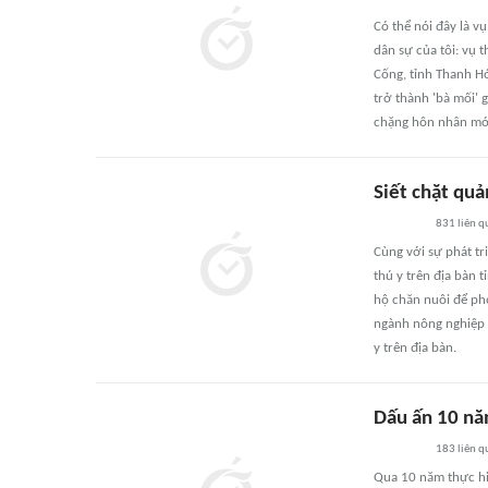
Có thể nói đây là v
dân sự của tôi: vụ t
Cống, tỉnh Thanh Hó
trở thành 'bà mối' 
chặng hôn nhân mớ
Siết chặt quả
831
liên q
Cùng với sự phát tr
thú y trên địa bàn t
hộ chăn nuôi để phò
ngành nông nghiệp 
y trên địa bàn.
Dấu ấn 10 nă
183
liên q
Qua 10 năm thực hiệ