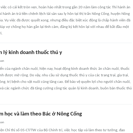
ụ việc có cái kết tròn vẹn, hoàn hảo nhất trong gần 20 năm làm công tác Thi hành án
hi hành án trả tiền chênh lệch tài sản sau ly hôn tại thị trấn Nông Cống, huyện Nông
a. Vụ việc đã được quyết xong, nhưng điều đặc biệt xúc động là chấp hành viên đã
giúp vợ chồng họ hàn gắn lại tình cảm, đăng ký kết hôn lại với nhau để bắt đầu một
i.
n lý kinh doanh thuốc thú y
uan
iển của ngành chăn nuôi, hiện nay, hoạt động kinh doanh thức ăn chăn nuôi, thuốc
ỉnh được mở rộng. Do vậy, nhu cầu sử dụng thuốc thú y của các trang trại, gia trại,
ng, trị bệnh cho vật nuôi cũng tăng cao. Để bảo vệ quyền lợi cho người chăn nuôi,
và các ngành chức đã tăng cường công tác quản lý kinh doanh, buôn bán thuốc thú
m học và làm theo Bác ở Nông Cống
uan
n Chỉ thị số 05-CT/TW của Bộ Chính trị, việc học tập và làm theo tư tưởng, đạo