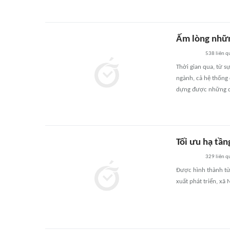
Ấm lòng nhữn
538
liên q
Thời gian qua, từ s
ngành, cả hệ thống 
dựng được những că
Tối ưu hạ tầ
329
liên q
Được hình thành từ 
xuất phát triển, xã