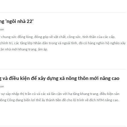
g 'ngôi nhà 22'
uan
ự chung sức đồng lòng, đóng góp về vật chất, công sức, tinh thần của các cấp,
chính trị, các tầng lớp Nhân dân trong và ngoài tỉnh, đã có hàng nghìn hộ nghèo xây
n nhà mới khang trang, ấm áp.
ng và điều kiện để xây dựng xã nông thôn mới nâng cao
uan
sự sáp nhập thị trấn cũ và các xã lân cận với hạ tầng khang trang, điều kiện sản
 Nông Cống đang biến lợi thế ấy thành tiền đề cho lộ trình về đích NTM nâng cao.