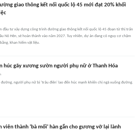
ường giao thông kết nối quốc lộ 45 mới đạt 20% khối
iệc
 đầu tư xây dựng công trình đường giao thông kết nối quốc lộ 45 đoạn từ thị trấn
cầu Nỏ Hẻn, sẽ hoàn thành vào năm 2027. Tuy nhiên, dự án đang có nguy cơ chậm
 bằng, khan hiếm vật liệu.
iên húc gãy xương sườn người phụ nữ ở Thanh Hóa
n
n đường, người phụ nữ bị 'trâu điên' lao đến húc mạnh khiến chị ngã xuống đường.
 viên thành 'bà mối' hàn gắn cho gương vỡ lại lành