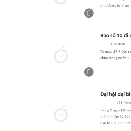
sinh được tới trườn
Bão số 10 đi 
3
liên quan
Từ ngày 29-9 đến rạ
chìm trong nước lũ
Đại hội đại 
238
liên q
Trong 2 ngày (20 và
thứ I, nhiệm kỳ 202
ban MTTQ, Chủ tịch