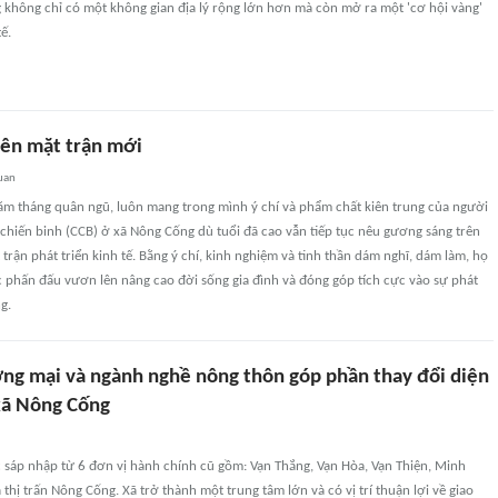
 không chỉ có một không gian địa lý rộng lớn hơn mà còn mở ra một 'cơ hội vàng'
ế.
rên mặt trận mới
uan
ăm tháng quân ngũ, luôn mang trong mình ý chí và phẩm chất kiên trung của người
 chiến binh (CCB) ở xã Nông Cống dù tuổi đã cao vẫn tiếp tục nêu gương sáng trên
 trận phát triển kinh tế. Bằng ý chí, kinh nghiệm và tinh thần dám nghĩ, dám làm, họ
 phấn đấu vươn lên nâng cao đời sống gia đình và đóng góp tích cực vào sự phát
g.
ơng mại và ngành nghề nông thôn góp phần thay đổi diện
xã Nông Cống
sáp nhập từ 6 đơn vị hành chính cũ gồm: Vạn Thắng, Vạn Hòa, Vạn Thiện, Minh
 thị trấn Nông Cống. Xã trở thành một trung tâm lớn và có vị trí thuận lợi về giao