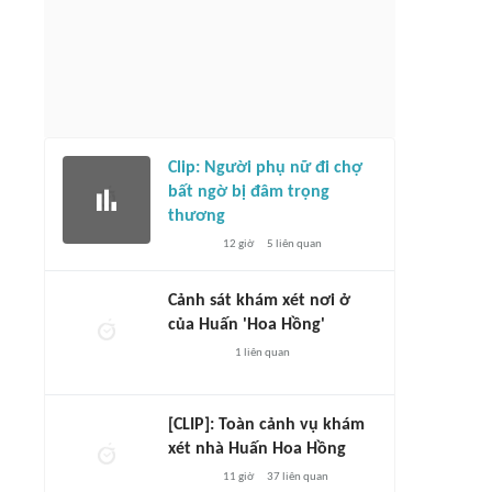
Clip: Người phụ nữ đi chợ
bất ngờ bị đâm trọng
thương
12 giờ
5
liên quan
Cảnh sát khám xét nơi ở
của Huấn 'Hoa Hồng'
1
liên quan
[CLIP]: Toàn cảnh vụ khám
xét nhà Huấn Hoa Hồng
11 giờ
37
liên quan