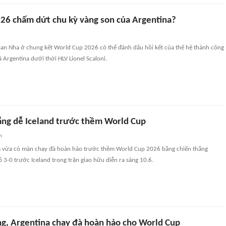
26 chấm dứt chu kỳ vàng son của Argentina?
 Ban Nha ở chung kết World Cup 2026 có thể đánh dấu hồi kết của thế hệ thành công
á Argentina dưới thời HLV Lionel Scaloni.
ắng dễ Iceland trước thềm World Cup
n
a vừa có màn chạy đà hoàn hảo trước thềm World Cup 2026 bằng chiến thắng
ố 3-0 trước Iceland trong trận giao hữu diễn ra sáng 10.6.
ng, Argentina chạy đà hoàn hảo cho World Cup