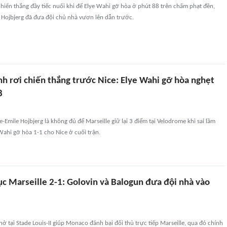
chiến thắng đầy tiếc nuối khi để Elye Wahi gỡ hòa ở phút 88 trên chấm phạt đền,
e Hojbjerg đã đưa đội chủ nhà vươn lên dẫn trước.
nh rơi chiến thắng trước Nice: Elye Wahi gỡ hòa nghẹt
8
-Emile Hojbjerg là không đủ để Marseille giữ lại 3 điểm tại Velodrome khi sai lầm
Wahi gỡ hòa 1-1 cho Nice ở cuối trận.
c Marseille 2-1: Golovin và Balogun đưa đội nhà vào
hở tại Stade Louis-II giúp Monaco đánh bại đối thủ trực tiếp Marseille, qua đó chính