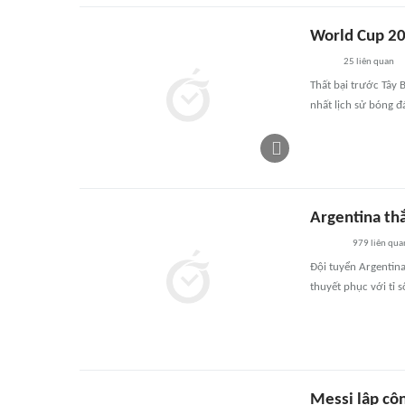
World Cup 20
25
liên quan
Thất bại trước Tây
nhất lịch sử bóng đ
Argentina th
979
liên qua
Đội tuyển Argentin
thuyết phục với tỉ s
Messi lập cô