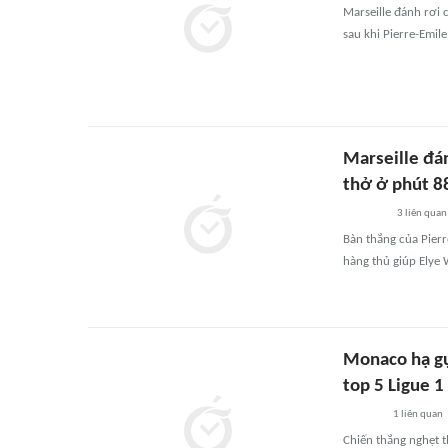
Marseille đánh rơi 
sau khi Pierre-Emil
Marseille đá
thở ở phút 8
3
liên quan
Bàn thắng của Pierre
hàng thủ giúp Elye 
Monaco hạ gụ
top 5 Ligue 1
1
liên quan
Chiến thắng nghẹt t