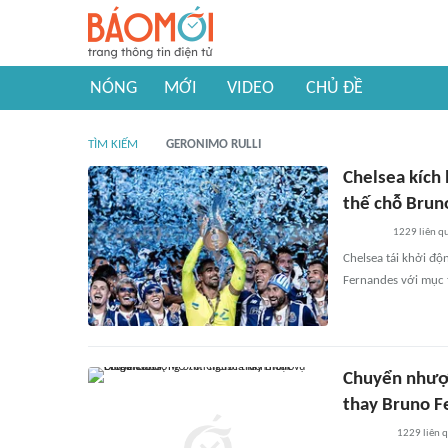
NÓNG
MỚI
VIDEO
CHỦ ĐỀ
TÌM KIẾM
GERONIMO RULLI
Chelsea kích
thế chỗ Brun
1229
liên q
Chelsea tái khởi độ
Fernandes với mục 
Chuyển nhượn
thay Bruno F
1229
liên 