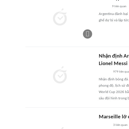
9
liên quan
Argentina đánh bại 
ghế dự bị và lập tức
Nhận định Ar
Lionel Messi
979
liên qu
Nhận định bóng đá A
phong độ, lịch sử đ
World Cup 2026 bằn
sâu đội hình trong 
Marseille lỡ 
3
liên quan