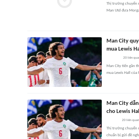
Thị trường chuyển 
Man Utd đưa Morgan
Man City quy
mua Lewis Ha
20
liên qu
Man City tiến gần t
mua Lewis Hall của
Man City dẫn
cho Lewis Hal
20
liên qua
Thị trường chuyển 
chuẩn bị gửi đề ngh