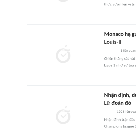
thức vươn lên vị trí
Monaco hạ gục
Louis-II
1
liên quan
Chiến thắng sát nút
Ligue 1 nhờ sự tỏa 
Nhận định, dự
Lữ đoàn đỏ
1203
liên qu
Nhận định trận đấu 
Champions League 