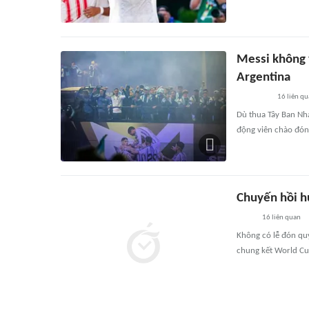
Messi không 
Argentina
16
liên qu
Dù thua Tây Ban Nh
động viên chào đón
Chuyến hồi h
16
liên quan
Không có lễ đón quy
chung kết World Cu