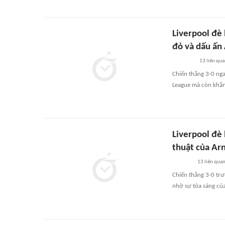
Liverpool đè
đỏ và dấu ấn 
13
liên qu
Chiến thắng 3-0 nga
League mà còn khẳng
Liverpool đè
thuật của Arn
13
liên qua
Chiến thắng 3-0 trư
nhờ sự tỏa sáng của