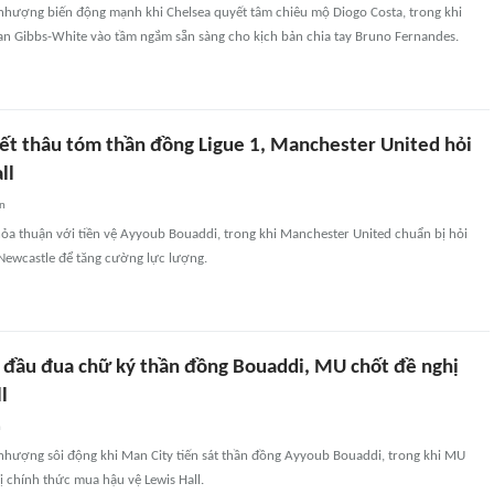
nhượng biến động mạnh khi Chelsea quyết tâm chiêu mộ Diogo Costa, trong khi
 Gibbs-White vào tầm ngắm sẵn sàng cho kịch bản chia tay Bruno Fernandes.
ết thâu tóm thần đồng Ligue 1, Manchester United hỏi
ll
an
hỏa thuận với tiền vệ Ayyoub Bouaddi, trong khi Manchester United chuẩn bị hỏi
 Newcastle để tăng cường lực lượng.
 đầu đua chữ ký thần đồng Bouaddi, MU chốt đề nghị
l
n
nhượng sôi động khi Man City tiến sát thần đồng Ayyoub Bouaddi, trong khi MU
ị chính thức mua hậu vệ Lewis Hall.