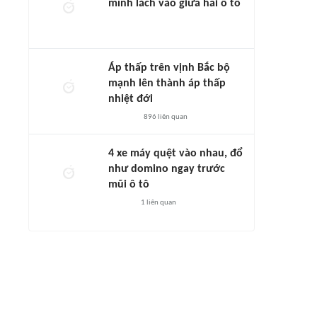
mình lách vào giữa hai ô tô
Áp thấp trên vịnh Bắc bộ
mạnh lên thành áp thấp
nhiệt đới
896
liên quan
4 xe máy quệt vào nhau, đổ
như domino ngay trước
mũi ô tô
1
liên quan