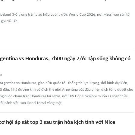
Iceland 3-0 trong trận giao hữu cuối trước World Cup 2026, nơi Messi vào sân từ
 ghi dấu ấn.
gentina vs Honduras, 7h00 ngày 7/6: Tập sống không có
an
rgentina vs Honduras, giao hữu quốc tế - thông tin lực lượng, đội hình dự kiến,
ối đầu. Nhà đương kim vô địch thế giới Argentina bắt đầu chiến dịch tổng duyệt cho
g cuộc chạm trán Honduras tại Texas, nơi HLV Lionel Scaloni muốn rà soát chiều
bối cảnh siêu sao Lionel Messi vắng mặt.
cơ hội áp sát top 3 sau trận hòa kịch tính với Nice