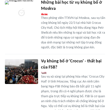
Những bài học từ vụ khủng bố ở
Moskva
Theo phóng viên TTXVN tại Moskva, sau vụ tấn
công khủng bố ngày 22/3 tại nhà hát Crocus
City Hall, Chủ tịch Hiệp hội tiêu dùng Nga Petr
Shelicsh nêu lên những lo ngại và bài học rút ra
để tránh những nguy cơ ngoài súng đạn đe
dọa sinh mạng tại những nơi tập trung đông
người, đặc biệt là trong không gian kín.
Vụ khủng bố ở 'Crocus' - thất bại
của FSB?
Sau vụ xả súng tại phòng hòa nhạc 'Crocus City
Hall' ở tỉnh Moscow, Tổng cục An ninh Liên
bang Nga-FSB thông báo đã bắt giữ 11 nghi
phạm, trong đó có 4 nghi phạm được cho là
tham gia trực tiếp vụ khủng bố. FSB là cơ quan
an ninh chịu trách nhiệm về chống khủng bố ở
Nga. Vậy có thể coi vụ khủng bố là thất bại của