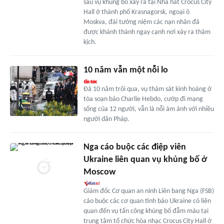
sau vụ khủng bố xảy ra tại Nhà hát Crocus City
Hall ở thành phố Krasnagorsk, ngoại ô
Moskva, đài tưởng niệm các nạn nhân đã
được khánh thành ngay cạnh nơi xảy ra thảm
kịch.
10 năm vẫn một nỗi lo
Đã 10 năm trôi qua, vụ thảm sát kinh hoàng ở
tòa soạn báo Charlie Hebdo, cướp đi mạng
sống của 12 người, vẫn là nỗi ám ảnh với nhiều
người dân Pháp.
Nga cáo buộc các điệp viên
Ukraine liên quan vụ khủng bố ở
Moscow
Giám đốc Cơ quan an ninh Liên bang Nga (FSB)
cáo buộc các cơ quan tình báo Ukraine có liên
quan đến vụ tấn công khủng bố đẫm máu tại
trung tâm tổ chức hòa nhạc Crocus City Hall ở