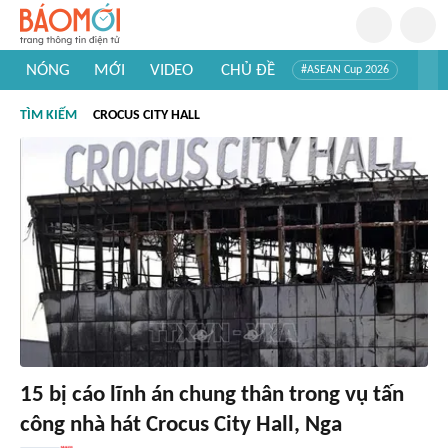
NÓNG
MỚI
VIDEO
CHỦ ĐỀ
#ASEAN Cup 2026
#Trí tuệ nhân tạo
#Mỹ - Iran
#Khám phá Việt Nam
TÌM KIẾM
CROCUS CITY HALL
#Khám phá thế giới
15 bị cáo lĩnh án chung thân trong vụ tấn
công nhà hát Crocus City Hall, Nga