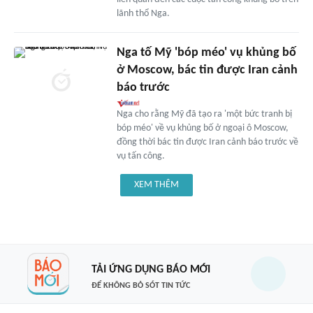
lãnh thổ Nga.
Nga tố Mỹ 'bóp méo' vụ khủng bố
ở Moscow, bác tin được Iran cảnh
báo trước
Nga cho rằng Mỹ đã tạo ra 'một bức tranh bị
bóp méo' về vụ khủng bố ở ngoại ô Moscow,
đồng thời bác tin được Iran cảnh báo trước về
vụ tấn công.
XEM THÊM
TẢI ỨNG DỤNG BÁO MỚI
ĐỂ KHÔNG BỎ SÓT TIN TỨC