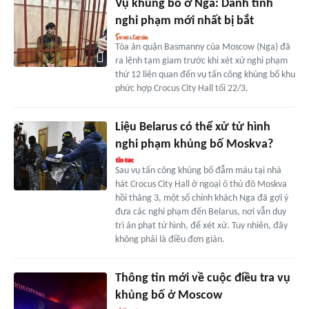
Vụ khủng bố ở Nga: Danh tính
nghi phạm mới nhất bị bắt
Tòa án quận Basmanny của Moscow (Nga) đã
ra lệnh tạm giam trước khi xét xử nghi phạm
thứ 12 liên quan đến vụ tấn công khủng bố khu
phức hợp Crocus City Hall tối 22/3.
Liệu Belarus có thể xử tử hình
nghi phạm khủng bố Moskva?
Sau vụ tấn công khủng bố đẫm máu tại nhà
hát Crocus City Hall ở ngoại ô thủ đô Moskva
hồi tháng 3, một số chính khách Nga đã gợi ý
đưa các nghi phạm đến Belarus, nơi vẫn duy
trì án phạt tử hình, để xét xử. Tuy nhiên, đây
không phải là điều đơn giản.
Thông tin mới về cuộc điều tra vụ
khủng bố ở Moscow