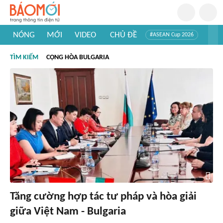
NÓNG
MỚI
VIDEO
CHỦ ĐỀ
#ASEAN Cup 2026
#Trí tuệ nhân tạo
#Mỹ - Iran
#Khám phá Việt Nam
TÌM KIẾM
CỘNG HÒA BULGARIA
#Khám phá thế giới
Tăng cường hợp tác tư pháp và hòa giải
giữa Việt Nam - Bulgaria