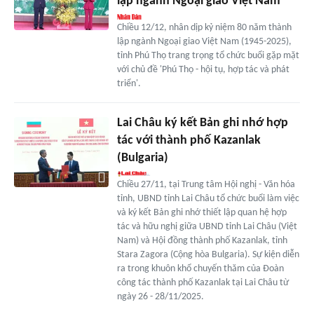
lập ngành Ngoại giao Việt Nam
Chiều 12/12, nhân dịp kỷ niệm 80 năm thành
lập ngành Ngoại giao Việt Nam (1945-2025),
tỉnh Phú Thọ trang trọng tổ chức buổi gặp mặt
với chủ đề 'Phú Thọ - hội tụ, hợp tác và phát
triển'.
Lai Châu ký kết Bản ghi nhớ hợp
tác với thành phố Kazanlak
(Bulgaria)
Chiều 27/11, tại Trung tâm Hội nghị - Văn hóa
tỉnh, UBND tỉnh Lai Châu tổ chức buổi làm việc
và ký kết Bản ghi nhớ thiết lập quan hệ hợp
tác và hữu nghị giữa UBND tỉnh Lai Châu (Việt
Nam) và Hội đồng thành phố Kazanlak, tỉnh
Stara Zagora (Cộng hòa Bulgaria). Sự kiện diễn
ra trong khuôn khổ chuyến thăm của Đoàn
công tác thành phố Kazanlak tại Lai Châu từ
ngày 26 - 28/11/2025.