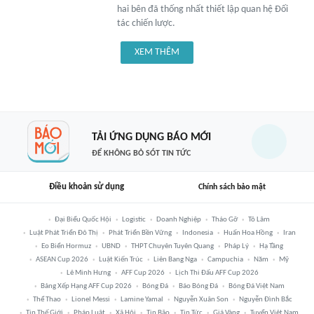
hai bên đã thống nhất thiết lập quan hệ Đối
tác chiến lược.
XEM THÊM
TẢI ỨNG DỤNG BÁO MỚI
ĐỂ KHÔNG BỎ SÓT TIN TỨC
Điều khoản sử dụng
Chính sách bảo mật
Đại Biểu Quốc Hội
Logistic
Doanh Nghiệp
Tháo Gỡ
Tô Lâm
Luật Phát Triển Đô Thị
Phát Triển Bền Vững
Indonesia
Huấn Hoa Hồng
Iran
Eo Biển Hormuz
UBND
THPT Chuyên Tuyên Quang
Pháp Lý
Hạ Tầng
ASEAN Cup 2026
Luật Kiến Trúc
Liên Bang Nga
Campuchia
Năm
Mỹ
Lê Minh Hưng
AFF Cup 2026
Lịch Thi Đấu AFF Cup 2026
Bảng Xếp Hạng AFF Cup 2026
Bóng Đá
Báo Bóng Đá
Bóng Đá Việt Nam
Thể Thao
Lionel Messi
Lamine Yamal
Nguyễn Xuân Son
Nguyễn Đình Bắc
Tin Thế Giới
Pháp Luật
Xã Hội
Tin Bão
Tin Tức
Giá Vàng
Tuyển Việt Nam