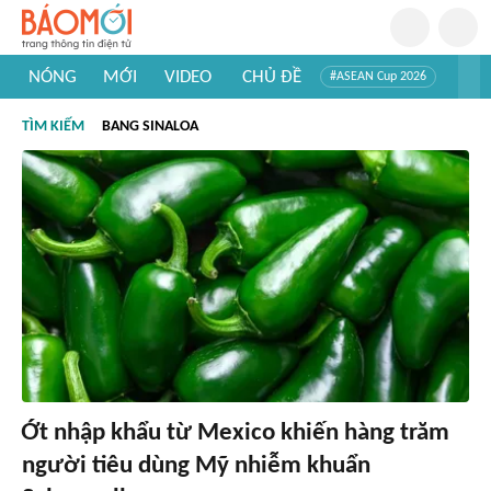
NÓNG
MỚI
VIDEO
CHỦ ĐỀ
#ASEAN Cup 2026
#Tuyển sinh đại học 2026
#Trí tuệ nhân tạo
#Mỹ - Iran
TÌM KIẾM
BANG SINALOA
#Khám phá Việt Nam
#Khám phá thế giới
Ớt nhập khẩu từ Mexico khiến hàng trăm
người tiêu dùng Mỹ nhiễm khuẩn