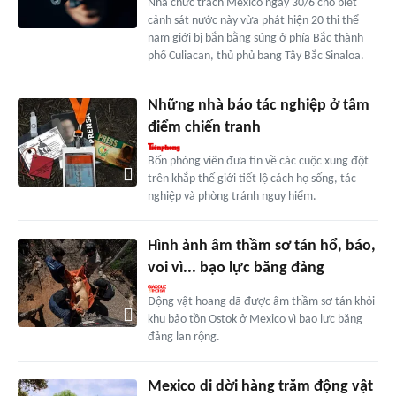
Nhà chức trách Mexico ngày 30/6 cho biết
cảnh sát nước này vừa phát hiện 20 thi thể
nam giới bị bắn bằng súng ở phía Bắc thành
phố Culiacan, thủ phủ bang Tây Bắc Sinaloa.
Những nhà báo tác nghiệp ở tâm
điểm chiến tranh
Bốn phóng viên đưa tin về các cuộc xung đột
trên khắp thế giới tiết lộ cách họ sống, tác
nghiệp và phòng tránh nguy hiểm.
Hình ảnh âm thầm sơ tán hổ, báo,
voi vì... bạo lực băng đảng
Động vật hoang dã được âm thầm sơ tán khỏi
khu bảo tồn Ostok ở Mexico vì bạo lực băng
đảng lan rộng.
Mexico di dời hàng trăm động vật