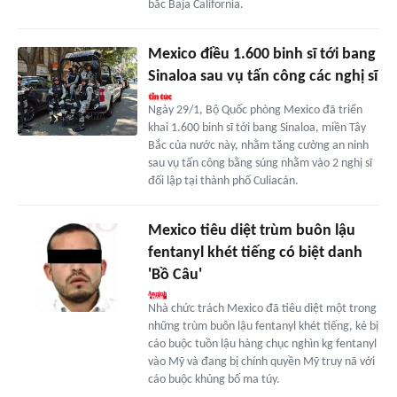
bắc Baja California.
Mexico điều 1.600 binh sĩ tới bang
Sinaloa sau vụ tấn công các nghị sĩ
Ngày 29/1, Bộ Quốc phòng Mexico đã triển
khai 1.600 binh sĩ tới bang Sinaloa, miền Tây
Bắc của nước này, nhằm tăng cường an ninh
sau vụ tấn công bằng súng nhằm vào 2 nghị sĩ
đối lập tại thành phố Culiacán.
Mexico tiêu diệt trùm buôn lậu
fentanyl khét tiếng có biệt danh
'Bồ Câu'
Nhà chức trách Mexico đã tiêu diệt một trong
những trùm buôn lậu fentanyl khét tiếng, kẻ bị
cáo buộc tuồn lậu hàng chục nghìn kg fentanyl
vào Mỹ và đang bị chính quyền Mỹ truy nã với
cáo buộc khủng bố ma túy.