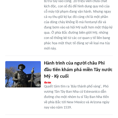
bị tra tay vào còng. 20 triệu viên chứa chất
kịch độc, con số đủ để hình dung quy mô của
cỗ máy tội phạm đang vận hành. Nhưng ngay
cả vụ thu giữ kỷ lục đó cũng chỉ là một phần
của dòng chảy khổng lồ mà Fentanyl đã và
đang bơm vào xã hội Mỹ suốt hơn một thập kỷ
qua. Ở phía Bắc đường biên giới Mỹ, những
con số thống kê từ các cơ quan y tế liên bang
phác họa một thực tế đáng sợ về loại ma túy
mới này.
Hành trình của người châu Phi
đầu tiên khám phá miền Tây nước
Mỹ - Kỳ cuối
Quyết tâm tìm ra 'Bảy thành phố vàng', Phó
vương Tân Tây Ban Nha cử Estevanico dẫn
đường cho một nhóm tu sĩ Tây Ban Nha tiến
về phía Bắc tới New Mexico và Arizona ngày
nay vào năm 1539.