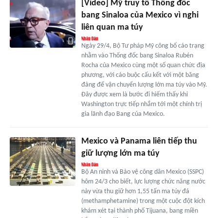
[Video] Mỹ truy tố Thống đốc
bang Sinaloa của Mexico vì nghi
liên quan ma túy
Ngày 29/4, Bộ Tư pháp Mỹ công bố cáo trạng
nhằm vào Thống đốc bang Sinaloa Rubén
Rocha của Mexico cùng một số quan chức địa
phương, với cáo buộc cấu kết với một băng
đảng để vận chuyển lượng lớn ma túy vào Mỹ.
Đây được xem là bước đi hiếm thấy khi
Washington trực tiếp nhắm tới một chính trị
gia lãnh đạo Bang của Mexico.
Mexico và Panama liên tiếp thu
giữ lượng lớn ma túy
Bộ An ninh và Bảo vệ công dân Mexico (SSPC)
hôm 24/3 cho biết, lực lượng chức năng nước
này vừa thu giữ hơn 1,55 tấn ma túy đá
(methamphetamine) trong một cuộc đột kích
khám xét tại thành phố Tijuana, bang miền