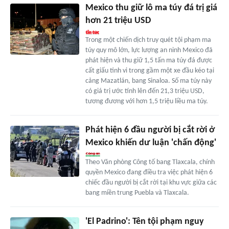
Mexico thu giữ lô ma túy đá trị giá
hơn 21 triệu USD
Trong một chiến dịch truy quét tội phạm ma
túy quy mô lớn, lực lượng an ninh Mexico đã
phát hiện và thu giữ 1,5 tấn ma túy đá được
cất giấu tinh vi trong gầm một xe đầu kéo tại
cảng Mazatlán, bang Sinaloa. Số ma túy này
có giá trị ước tính lên đến 21,3 triệu USD,
tương đương với hơn 1,5 triệu liều ma túy.
Phát hiện 6 đầu người bị cắt rời ở
Mexico khiến dư luận 'chấn động'
Theo Văn phòng Công tố bang Tlaxcala, chính
quyền Mexico đang điều tra việc phát hiện 6
chiếc đầu người bị cắt rời tại khu vực giữa các
bang miền trung Puebla và Tlaxcala.
'El Padrino': Tên tội phạm nguy