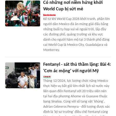
Có những nơi niềm hứng khởi
World Cup bị sứt mẻ
Kể từ khi World Cup 2026 khởi tranh, phần lớn
người dân Mexico đã ăn mừng giải đấu bằng
những buổi tụ họp vui vẻ ngoài trời, lấp đầy
các đường phố, quảng trường và khu vực
dành cho người hâm mộ tại 3 thành phố đăng
cai World Cup là Mexico City, Guadalajara và
Monterrey.
Fentanyl - sát thủ thầm lặng: Bài 4:
'Cơn ác mộng' với người Mỹ
Tháng 12/2024, lực lượng chức năng Mexico
thực hiện vụ bắt giữ lớn nhất lịch sử nước này
liên quan đến Fentanyl với 20 triệu viên nén
tại hai địa phương Ahome và Guasave thuộc
bang Sinaloa. Cùng với số tang vật 'khủng',
Adrían Cebreros Pereyra - đối tượng được xác
định là 'kỹ sư trưởng' điều chế Fentanyl cũng