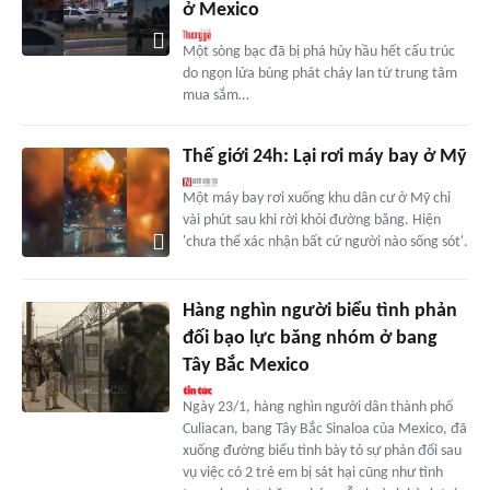
ở Mexico
Một sòng bạc đã bị phá hủy hầu hết cấu trúc
do ngọn lửa bùng phát cháy lan từ trung tâm
mua sắm…
Thế giới 24h: Lại rơi máy bay ở Mỹ
Một máy bay rơi xuống khu dân cư ở Mỹ chỉ
vài phút sau khi rời khỏi đường băng. Hiện
'chưa thể xác nhận bất cứ người nào sống sót'.
Hàng nghìn người biểu tình phản
đối bạo lực băng nhóm ở bang
Tây Bắc Mexico
Ngày 23/1, hàng nghìn người dân thành phố
Culiacan, bang Tây Bắc Sinaloa của Mexico, đã
xuống đường biểu tình bày tỏ sự phản đối sau
vụ việc có 2 trẻ em bị sát hại cũng như tình