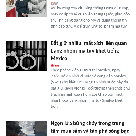
Với hy vọng xoa dịu Tổng thống Donald Trump,
Mexico áp thuế quan lên Trung Quốc, giao nộp
thủ lĩnh băng đảng cho Mỹ và dùng thông tin
tình báo từ CIA để truy lùng tội phạm ma túy.
Bắt giữ nhiều 'mắt xích' liên quan
băng nhóm ma túy khét tiếng
Mexico
Theo phóng viên TTXVN tại Mexico, ngày
20/2, Bộ An ninh và Bảo vệ công dân Mexico
(SSPC) cho biết lực lượng an ninh nước này đã
bắt giữ Kevin Alonso - đối tượng then chốt phụ
trách an ninh của nhóm Los Chapitos - một
nhánh của băng nhóm ma túy Sinaloa khét
tiếng.
Ngọn lửa bùng cháy trong trung
tâm mua sắm và tàn phá sòng bạc