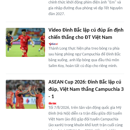
chính thức khởi động phim điện ảnh "Em" và
gia nhập đường đua phòng vé dịp Tết Nguyên
đán 2027.
Video Đình Bắc lập cú đúp ấn định
chiến thắng cho ĐT Việt Nam
Thành Long thực hiện pha treo bóng ra phía
sau hàng phòng ngự Campuchia để Đình Bắc
băng xuống, anh lốp bóng qua đầu thủ môn
Salim Koy, hoàn tất cú đúp cho riêng mình.
ASEAN Cup 2026: Đình Bắc lập cú
đúp, Việt Nam thắng Campuchia 3
- 1
Tối 7/8/2026, trên Sân vận động quốc gia Mỹ
Đình (Hà Nội) diễn ra trận đấu giữa đội tuyển
Việt Nam (áo đỏ) gặp đội tuyển Campuchia
(áo xanh) trong khuôn khổ lượt trận cuối cùng