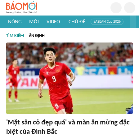
NÓNG
MỚI
VIDEO
CHỦ ĐỀ
#ASEAN Cup 2026
#Trí tuệ nhân tạo
#Mỹ - Iran
#Khám phá Việt Nam
TÌM KIẾM
ẤN ĐỊNH
#Khám phá thế giới
'Mặt sân cỏ đẹp quá' và màn ăn mừng đặc
biệt của Đình Bắc