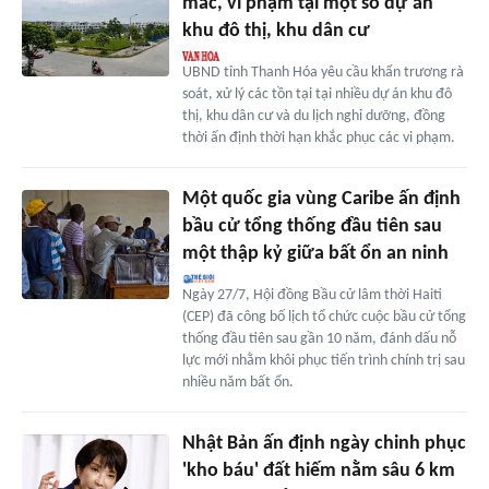
mắc, vi phạm tại một số dự án
khu đô thị, khu dân cư
UBND tỉnh Thanh Hóa yêu cầu khẩn trương rà
soát, xử lý các tồn tại tại nhiều dự án khu đô
thị, khu dân cư và du lịch nghỉ dưỡng, đồng
thời ấn định thời hạn khắc phục các vi phạm.
Một quốc gia vùng Caribe ấn định
bầu cử tổng thống đầu tiên sau
một thập kỷ giữa bất ổn an ninh
Ngày 27/7, Hội đồng Bầu cử lâm thời Haiti
(CEP) đã công bố lịch tổ chức cuộc bầu cử tổng
thống đầu tiên sau gần 10 năm, đánh dấu nỗ
lực mới nhằm khôi phục tiến trình chính trị sau
nhiều năm bất ổn.
Nhật Bản ấn định ngày chinh phục
'kho báu' đất hiếm nằm sâu 6 km