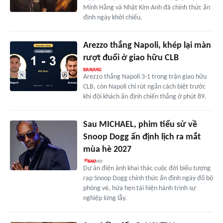
Minh Hằng và Nhật Kim Anh đã chính thức ấn
định ngày khởi chiếu.
Arezzo thắng Napoli, khép lại màn
rượt đuổi ở giao hữu CLB
Arezzo thắng Napoli 3-1 trong trận giao hữu
CLB, còn Napoli chỉ rút ngắn cách biệt trước
khi đội khách ấn định chiến thắng ở phút 89.
Sau MICHAEL, phim tiểu sử về
Snoop Dogg ấn định lịch ra mắt
mùa hè 2027
Dự án điện ảnh khai thác cuộc đời biểu tượng
rap Snoop Dogg chính thức ấn định ngày đổ bộ
phòng vé, hứa hẹn tái hiện hành trình sự
nghiệp lừng lẫy.