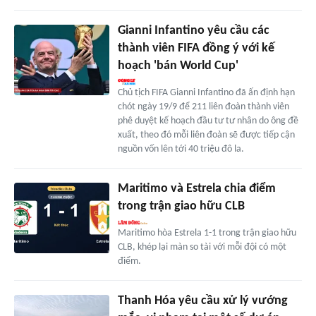
Gianni Infantino yêu cầu các
thành viên FIFA đồng ý với kế
hoạch 'bán World Cup'
Chủ tịch FIFA Gianni Infantino đã ấn định hạn
chót ngày 19/9 để 211 liên đoàn thành viên
phê duyệt kế hoạch đầu tư tư nhân do ông đề
xuất, theo đó mỗi liên đoàn sẽ được tiếp cận
nguồn vốn lên tới 40 triệu đô la.
Maritimo và Estrela chia điểm
trong trận giao hữu CLB
Maritimo hòa Estrela 1-1 trong trận giao hữu
CLB, khép lại màn so tài với mỗi đội có một
điểm.
Thanh Hóa yêu cầu xử lý vướng