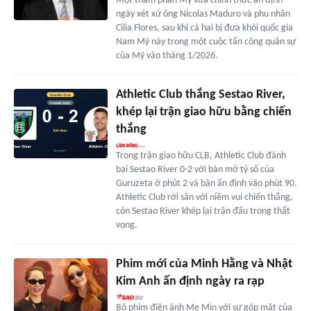
Một thẩm phán Mỹ vừa chính thức ấn định
ngày xét xử ông Nicolas Maduro và phu nhân
Cilia Flores, sau khi cả hai bị đưa khỏi quốc gia
Nam Mỹ này trong một cuộc tấn công quân sự
của Mỹ vào tháng 1/2026.
Athletic Club thắng Sestao River,
khép lại trận giao hữu bằng chiến
thắng
Trong trận giao hữu CLB, Athletic Club đánh
bại Sestao River 0-2 với bàn mở tỷ số của
Guruzeta ở phút 2 và bàn ấn định vào phút 90.
Athletic Club rời sân với niềm vui chiến thắng,
còn Sestao River khép lại trận đấu trong thất
vọng.
Phim mới của Minh Hằng và Nhật
Kim Anh ấn định ngày ra rạp
Bộ phim điện ảnh Mẹ Mìn với sự góp mặt của