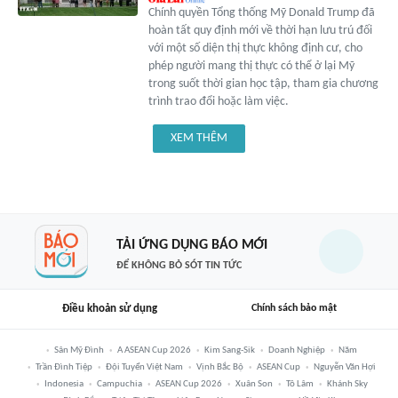
Chính quyền Tổng thống Mỹ Donald Trump đã
hoàn tất quy định mới về thời hạn lưu trú đối
với một số diện thị thực không định cư, cho
phép người mang thị thực có thể ở lại Mỹ
trong suốt thời gian học tập, tham gia chương
trình trao đổi hoặc làm việc.
XEM THÊM
TẢI ỨNG DỤNG BÁO MỚI
ĐỂ KHÔNG BỎ SÓT TIN TỨC
Điều khoản sử dụng
Chính sách bảo mật
Sân Mỹ Đình
A ASEAN Cup 2026
Kim Sang-Sik
Doanh Nghiệp
Năm
Trần Đình Tiệp
Đội Tuyển Việt Nam
Vịnh Bắc Bộ
ASEAN Cup
Nguyễn Văn Hợi
Indonesia
Campuchia
ASEAN Cup 2026
Xuân Son
Tô Lâm
Khánh Sky