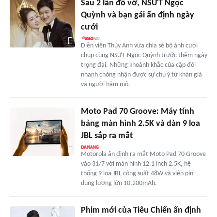
Sau 2 lần đổ vỡ, NSƯT Ngọc
Quỳnh và bạn gái ấn định ngày
cưới
Diễn viên Thùy Anh vừa chia sẻ bộ ảnh cưới
chụp cùng NSƯT Ngọc Quỳnh trước thềm ngày
trọng đại. Những khoảnh khắc của cặp đôi
nhanh chóng nhận được sự chú ý từ khán giả
và người hâm mộ.
Moto Pad 70 Groove: Máy tính
bảng màn hình 2.5K và dàn 9 loa
JBL sắp ra mắt
Motorola ấn định ra mắt Moto Pad 70 Groove
vào 31/7 với màn hình 12.1 inch 2.5K, hệ
thống 9 loa JBL công suất 48W và viên pin
dung lượng lớn 10,200mAh.
Phim mới của Tiêu Chiến ấn định