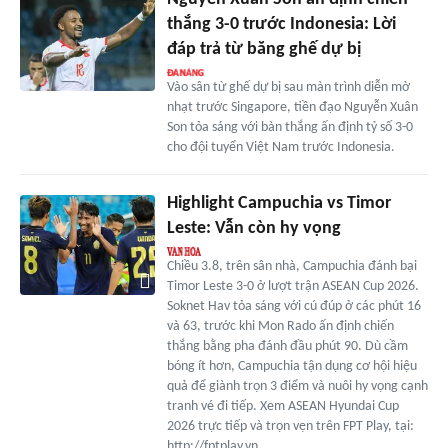
thắng 3-0 trước Indonesia: Lời
đáp trả từ băng ghế dự bị
Vào sân từ ghế dự bị sau màn trình diễn mờ
nhạt trước Singapore, tiền đạo Nguyễn Xuân
Son tỏa sáng với bàn thắng ấn định tỷ số 3-0
cho đội tuyển Việt Nam trước Indonesia.
Highlight Campuchia vs Timor
Leste: Vẫn còn hy vọng
Chiều 3.8, trên sân nhà, Campuchia đánh bại
Timor Leste 3-0 ở lượt trận ASEAN Cup 2026.
Soknet Hav tỏa sáng với cú đúp ở các phút 16
và 63, trước khi Mon Rado ấn định chiến
thắng bằng pha đánh đầu phút 90. Dù cầm
bóng ít hơn, Campuchia tận dụng cơ hội hiệu
quả để giành trọn 3 điểm và nuôi hy vọng cạnh
tranh vé đi tiếp. Xem ASEAN Hyundai Cup
2026 trực tiếp và trọn vẹn trên FPT Play, tại:
http://fptplay.vn