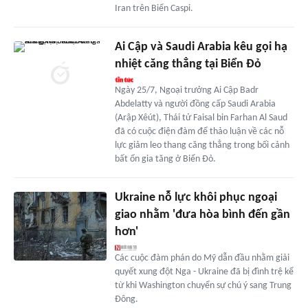
Iran trên Biển Caspi.
Ai Cập và Saudi Arabia kêu gọi hạ
nhiệt căng thẳng tại Biển Đỏ
Ngày 25/7, Ngoại trưởng Ai Cập Badr
Abdelatty và người đồng cấp Saudi Arabia
(Arập Xêút), Thái tử Faisal bin Farhan Al Saud
đã có cuộc điện đàm để thảo luận về các nỗ
lực giảm leo thang căng thẳng trong bối cảnh
bất ổn gia tăng ở Biển Đỏ.
Ukraine nỗ lực khôi phục ngoại
giao nhằm 'đưa hòa bình đến gần
hơn'
Các cuộc đàm phán do Mỹ dẫn đầu nhằm giải
quyết xung đột Nga - Ukraine đã bị đình trệ kể
từ khi Washington chuyển sự chú ý sang Trung
Đông.