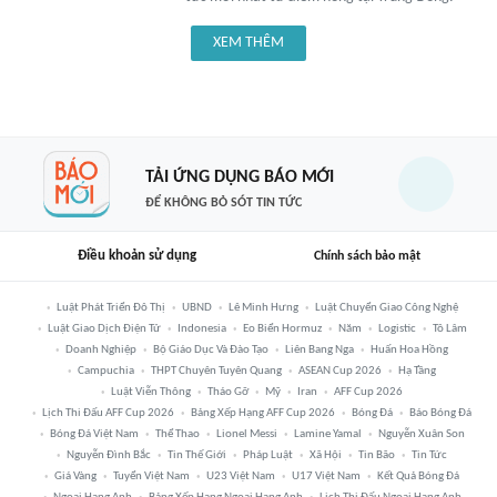
XEM THÊM
TẢI ỨNG DỤNG BÁO MỚI
ĐỂ KHÔNG BỎ SÓT TIN TỨC
Điều khoản sử dụng
Chính sách bảo mật
Luật Phát Triển Đô Thị
UBND
Lê Minh Hưng
Luật Chuyển Giao Công Nghệ
Luật Giao Dịch Điện Tử
Indonesia
Eo Biển Hormuz
Năm
Logistic
Tô Lâm
Doanh Nghiệp
Bộ Giáo Dục Và Đào Tạo
Liên Bang Nga
Huấn Hoa Hồng
Campuchia
THPT Chuyên Tuyên Quang
ASEAN Cup 2026
Hạ Tầng
Luật Viễn Thông
Tháo Gỡ
Mỹ
Iran
AFF Cup 2026
Lịch Thi Đấu AFF Cup 2026
Bảng Xếp Hạng AFF Cup 2026
Bóng Đá
Báo Bóng Đá
Bóng Đá Việt Nam
Thể Thao
Lionel Messi
Lamine Yamal
Nguyễn Xuân Son
Nguyễn Đình Bắc
Tin Thế Giới
Pháp Luật
Xã Hội
Tin Bão
Tin Tức
Giá Vàng
Tuyển Việt Nam
U23 Việt Nam
U17 Việt Nam
Kết Quả Bóng Đá