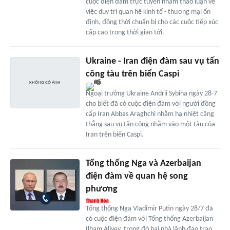
cuộc điện đàm trực tuyến nhằm thảo luận về
việc duy trì quan hệ kinh tế - thương mại ổn
định, đồng thời chuẩn bị cho các cuộc tiếp xúc
cấp cao trong thời gian tới.
Ukraine - Iran điện đàm sau vụ tấn
công tàu trên biển Caspi
Ngoại trưởng Ukraine Andrii Sybiha ngày 28-7
cho biết đã có cuộc điện đàm với người đồng
cấp Iran Abbas Araghchi nhằm hạ nhiệt căng
thẳng sau vụ tấn công nhằm vào một tàu của
Iran trên biển Caspi.
Tổng thống Nga và Azerbaijan
điện đàm về quan hệ song
phương
Tổng thống Nga Vladimir Putin ngày 28/7 đã
có cuộc điện đàm với Tổng thống Azerbaijan
Ilham Aliyev, trong đó hai nhà lãnh đạo trao