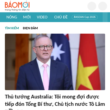
NÓNG
MỚI
VIDEO
CHỦ ĐỀ
#ASEAN Cup 2026
#Trí tuệ nhân tạo
#Mỹ - Iran
#Khám phá Việt Nam
TÌM KIẾM
ĐIỆN ĐÀM
#Khám phá thế giới
Thủ tướng Australia: Tôi mong đợi được
tiếp đón Tổng Bí thư, Chủ tịch nước Tô Lâm