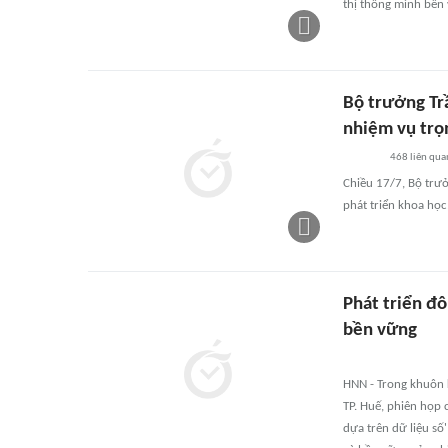
thị thông minh bền
Bộ trưởng Tr
nhiệm vụ trọ
468
liên qua
Chiều 17/7, Bộ trư
phát triển khoa học
Phát triển đô
bền vững
HNN - Trong khuôn 
TP. Huế, phiên họp 
dựa trên dữ liệu số