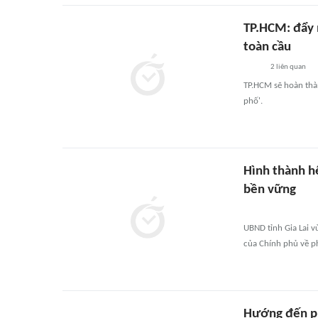
TP.HCM: đẩy 
toàn cầu
2
liên quan
TP.HCM sẽ hoàn thàn
phố'.
Hình thành hệ
bền vững
UBND tỉnh Gia Lai 
của Chính phủ về ph
Hướng đến ph