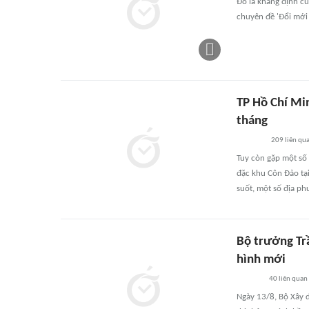
Đó là khẳng định củ
chuyên đề 'Đổi mới 
TP Hồ Chí Mi
tháng
209
liên qu
Tuy còn gặp một số
đặc khu Côn Đảo tạ
suốt, một số địa p
Bộ trưởng Tr
hình mới
40
liên quan
Ngày 13/8, Bộ Xây 