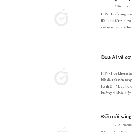
1
liên quan
HNN - Huế đang bướ
liệu, nền tảng số và
đặt mục tiêu dài hạ
Đưa AI về cơ
HNN - Huế không ti
bắt đầu từ nền tảng
hành ĐTTM, và họ c
hướng đi khác biệt 
Đổi mới sáng 
206
liên qua