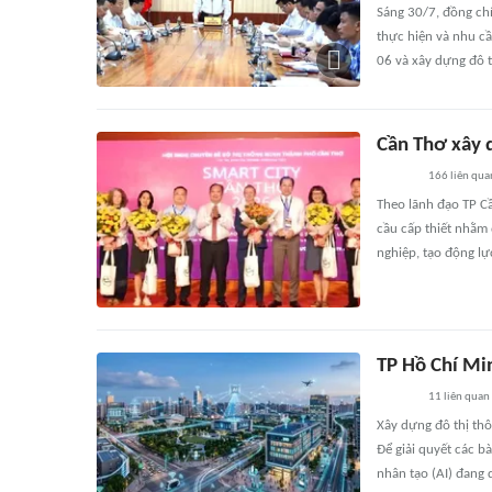
Sáng 30/7, đồng chí
thực hiện và nhu cầ
06 và xây dựng đô t
Cần Thơ xây 
166
liên qua
Theo lãnh đạo TP Cầ
cầu cấp thiết nhằm
nghiệp, tạo động lự
TP Hồ Chí Mi
11
liên quan
Xây dựng đô thị th
Để giải quyết các b
nhân tạo (AI) đang 