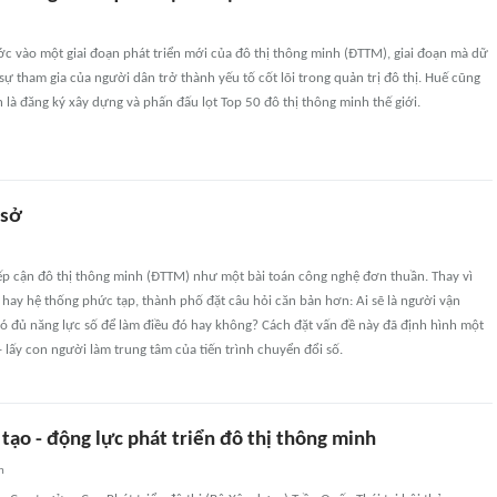
c vào một giai đoạn phát triển mới của đô thị thông minh (ĐTTM), giai đoạn mà dữ
 sự tham gia của người dân trở thành yếu tố cốt lõi trong quản trị đô thị. Huế cũng
n là đăng ký xây dựng và phấn đấu lọt Top 50 đô thị thông minh thế giới.
 sở
ếp cận đô thị thông minh (ĐTTM) như một bài toán công nghệ đơn thuần. Thay vì
 hay hệ thống phức tạp, thành phố đặt câu hỏi căn bản hơn: Ai sẽ là người vận
ó đủ năng lực số để làm điều đó hay không? Cách đặt vấn đề này đã định hình một
- lấy con người làm trung tâm của tiến trình chuyển đổi số.
tạo - động lực phát triển đô thị thông minh
n