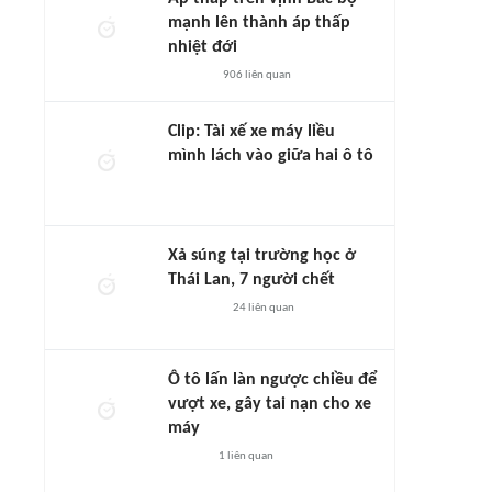
mạnh lên thành áp thấp
nhiệt đới
906
liên quan
Clip: Tài xế xe máy liều
mình lách vào giữa hai ô tô
Xả súng tại trường học ở
Thái Lan, 7 người chết
24
liên quan
Ô tô lấn làn ngược chiều để
vượt xe, gây tai nạn cho xe
máy
1
liên quan