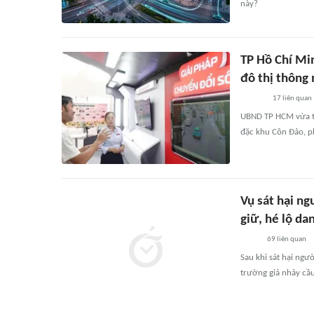
này?
TP Hồ Chí Mi
đô thị thông
17
liên quan
UBND TP HCM vừa tổ 
đặc khu Côn Đảo, 
Vụ sát hại ng
giữ, hé lộ da
69
liên quan
Sau khi sát hại ngư
trường giả nhảy cầu