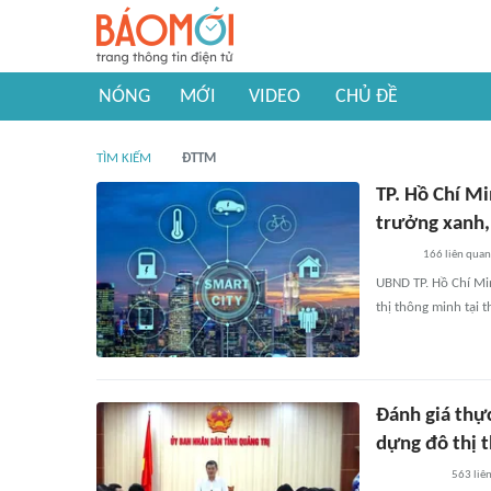
NÓNG
MỚI
VIDEO
CHỦ ĐỀ
TÌM KIẾM
ĐTTM
TP. Hồ Chí Mi
trưởng xanh,
166
liên quan
UBND TP. Hồ Chí Mi
thị thông minh tại
Đánh giá thực
dựng đô thị 
563
liê