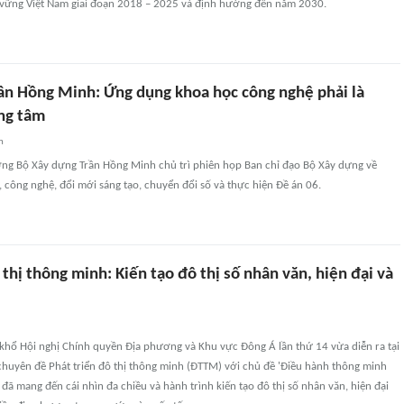
 vững Việt Nam giai đoạn 2018 – 2025 và định hướng đến năm 2030.
ần Hồng Minh: Ứng dụng khoa học công nghệ phải là
ng tâm
n
ởng Bộ Xây dựng Trần Hồng Minh chủ trì phiên họp Ban chỉ đạo Bộ Xây dựng về
, công nghệ, đổi mới sáng tạo, chuyển đổi số và thực hiện Đề án 06.
 thị thông minh: Kiến tạo đô thị số nhân văn, hiện đại và
khổ Hội nghị Chính quyền Địa phương và Khu vực Đông Á lần thứ 14 vừa diễn ra tại
chuyên đề Phát triển đô thị thông minh (ĐTTM) với chủ đề 'Điều hành thông minh
' đã mang đến cái nhìn đa chiều và hành trình kiến tạo đô thị số nhân văn, hiện đại