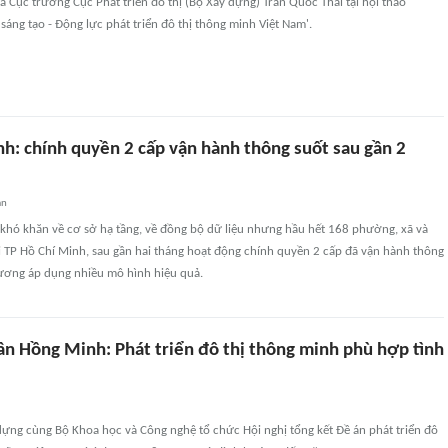
a Cục trưởng Cục Phát triển đô thị (Bộ Xây dựng) Trần Quốc Thái tại hội thảo
sáng tạo - Động lực phát triển đô thị thông minh Việt Nam'.
nh: chính quyền 2 cấp vận hành thông suốt sau gần 2
an
 khó khăn về cơ sở hạ tầng, về đồng bộ dữ liệu nhưng hầu hết 168 phường, xã và
i TP Hồ Chí Minh, sau gần hai tháng hoạt động chính quyền 2 cấp đã vận hành thông
hương áp dụng nhiều mô hình hiệu quả.
ần Hồng Minh: Phát triển đô thị thông minh phù hợp tình
dựng cùng Bộ Khoa học và Công nghệ tổ chức Hội nghị tổng kết Đề án phát triển đô