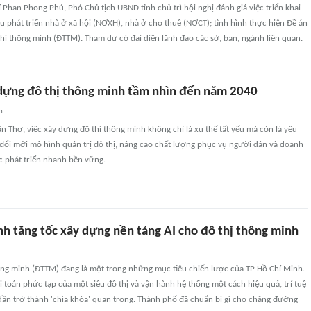
 Phan Phong Phú, Phó Chủ tịch UBND tỉnh chủ trì hội nghị đánh giá việc triển khai
u phát triển nhà ở xã hội (NƠXH), nhà ở cho thuê (NƠCT); tình hình thực hiện Đề án
hị thông minh (ĐTTM). Tham dự có đại diện lãnh đạo các sở, ban, ngành liên quan.
dựng đô thị thông minh tầm nhìn đến năm 2040
n
n Thơ, việc xây dựng đô thị thông minh không chỉ là xu thế tất yếu mà còn là yêu
 đổi mới mô hình quản trị đô thị, nâng cao chất lượng phục vụ người dân và doanh
c phát triển nhanh bền vững.
nh tăng tốc xây dựng nền tảng AI cho đô thị thông minh
ông minh (ĐTTM) đang là một trong những mục tiêu chiến lược của TP Hồ Chí Minh.
ài toán phức tạp của một siêu đô thị và vận hành hệ thống một cách hiệu quả, trí tuệ
dần trở thành 'chìa khóa' quan trọng. Thành phố đã chuẩn bị gì cho chặng đường