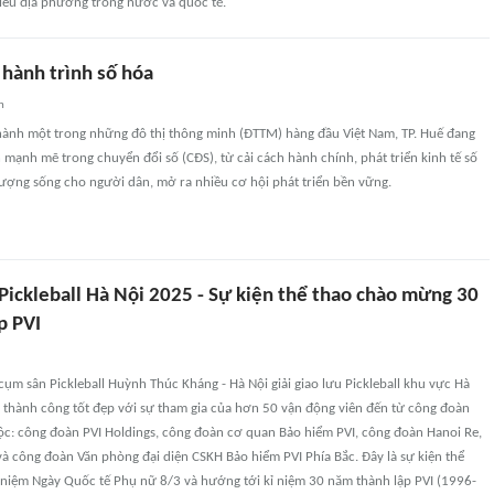
iều địa phương trong nước và quốc tế.
 hành trình số hóa
n
thành một trong những đô thị thông minh (ĐTTM) hàng đầu Việt Nam, TP. Huế đang
mạnh mẽ trong chuyển đổi số (CĐS), từ cải cách hành chính, phát triển kinh tế số
lượng sống cho người dân, mở ra nhiều cơ hội phát triển bền vững.
 Pickleball Hà Nội 2025 - Sự kiện thể thao chào mừng 30
p PVI
cụm sân Pickleball Huỳnh Thúc Kháng - Hà Nội giải giao lưu Pickleball khu vực Hà
a thành công tốt đẹp với sự tham gia của hơn 50 vận động viên đến từ công đoàn
uộc: công đoàn PVI Holdings, công đoàn cơ quan Bảo hiểm PVI, công đoàn Hanoi Re,
à công đoàn Văn phòng đại diện CSKH Bảo hiểm PVI Phía Bắc. Đây là sự kiện thể
niệm Ngày Quốc tế Phụ nữ 8/3 và hướng tới kỉ niệm 30 năm thành lập PVI (1996-