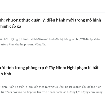
nh: Phương thức quản lý, điều hành mới trong mô hình
 minh cấp xã
chức Hội nghị triển khai thí điểm mô hình đô thị thông minh (ĐTTM) cấp xã tại
phường Phú Nhuận, phường Vũng Tàu.
ười tình trong phòng trọ ở Tây Ninh: Nghi phạm bị bắt
nh tính
ời tình, Tuấn bỏ trốn, di chuyển theo hướng Gò Dầu, bỏ lại xe trên cầu để tạo hiện
 tự tử rồi bơi vào bờ tiếp tục lẩn trốn nhằm đánh lạc hướng lực lượng chức năng.