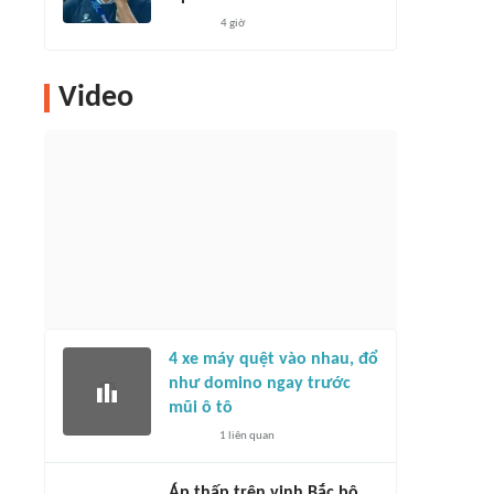
4 giờ
Video
4 xe máy quệt vào nhau, đổ
như domino ngay trước
mũi ô tô
1
liên quan
Áp thấp trên vịnh Bắc bộ