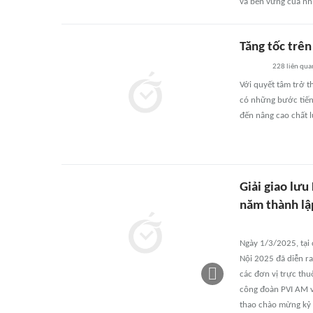
và bền vững của nh
Tăng tốc trên
228
liên qua
Với quyết tâm trở 
có những bước tiến 
đến nâng cao chất 
Giải giao lưu
năm thành lậ
Ngày 1/3/2025, tại 
Nội 2025 đã diễn r
các đơn vị trực th
công đoàn PVI AM v
thao chào mừng kỷ 