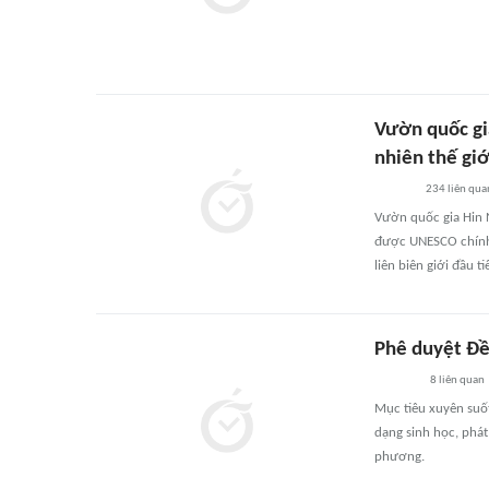
Vườn quốc gi
nhiên thế giớ
234
liên qua
Vườn quốc gia Hin 
được UNESCO chính t
liên biên giới đầu t
Phê duyệt Đề 
8
liên quan
Mục tiêu xuyên suốt 
dạng sinh học, phát
phương.