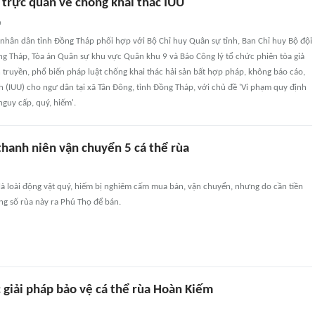
 trực quan về chống khai thác IUU
n
 nhân dân tỉnh Đồng Tháp phối hợp với Bộ Chỉ huy Quân sự tỉnh, Ban Chỉ huy Bộ đội
ng Tháp, Tòa án Quân sự khu vực Quân khu 9 và Báo Công lý tổ chức phiên tòa giả
 truyền, phổ biến pháp luật chống khai thác hải sản bất hợp pháp, không báo cáo,
 (IUU) cho ngư dân tại xã Tân Đông, tỉnh Đồng Tháp, với chủ đề 'Vi phạm quy định
nguy cấp, quý, hiếm'.
thanh niên vận chuyển 5 cá thể rùa
là loài động vật quý, hiếm bị nghiêm cấm mua bán, vận chuyển, nhưng do cần tiền
ang số rùa này ra Phú Thọ để bán.
c giải pháp bảo vệ cá thể rùa Hoàn Kiếm