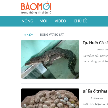
NÓNG
MỚI
VIDEO
CHỦ ĐỀ
TÌM KIẾM
ĐỘNG VẬT BÒ SÁT
Tp. Huế: Cá s
10
liên qu
Cá thể cá sấu này s
hạn chế nguy cơ ảnh
Bí ẩn ổ trứng 
1
liên quan
Một phát hiện hóa t