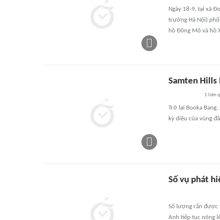
Ngày 18-9, tại xã Đ
trường Hà Nội) phối
hồ Đồng Mô và hồ 
Samten Hills 
1
liên 
Trở lại Booka Bang
kỳ diệu của vùng đấ
Số vụ phát hi
Số lượng rắn được 
Anh tiếp tục nóng l