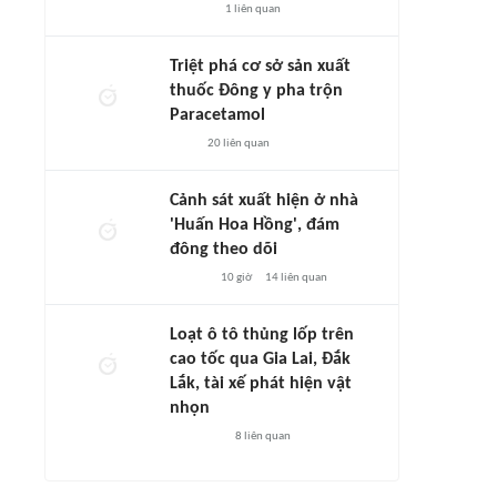
1
liên quan
Triệt phá cơ sở sản xuất
thuốc Đông y pha trộn
Paracetamol
20
liên quan
Cảnh sát xuất hiện ở nhà
'Huấn Hoa Hồng', đám
đông theo dõi
10 giờ
14
liên quan
Loạt ô tô thủng lốp trên
cao tốc qua Gia Lai, Đắk
Lắk, tài xế phát hiện vật
nhọn
8
liên quan