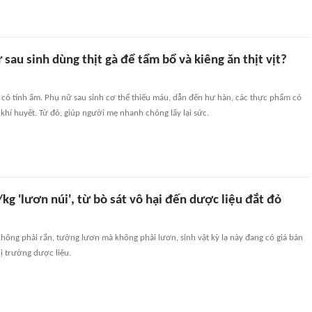
 sau sinh dùng thịt gà để tẩm bổ và kiêng ăn thịt vịt?
à có tính ấm. Phụ nữ sau sinh cơ thể thiếu máu, dẫn đến hư hàn, các thực phẩm có
 khí huyết. Từ đó, giúp người mẹ nhanh chóng lấy lại sức.
kg 'lươn núi', từ bò sát vô hại đến dược liệu đắt đỏ
hông phải rắn, tưởng lươn mà không phải lươn, sinh vật kỳ lạ này đang có giá bán
hị trường dược liệu.