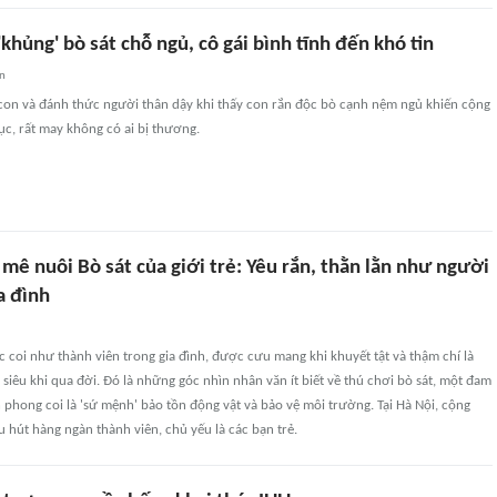
'khủng' bò sát chỗ ngủ, cô gái bình tĩnh đến khó tin
an
 con và đánh thức người thân dậy khi thấy con rắn độc bò cạnh nệm ngủ khiến cộng
c, rất may không có ai bị thương.
ê nuôi Bò sát của giới trẻ: Yêu rắn, thằn lằn như người
a đình
ợc coi như thành viên trong gia đình, được cưu mang khi khuyết tật và thậm chí là
u siêu khi qua đời. Đó là những góc nhìn nhân văn ít biết về thú chơi bò sát, một đam
phong coi là 'sứ mệnh' bảo tồn động vật và bảo vệ môi trường. Tại Hà Nội, cộng
u hút hàng ngàn thành viên, chủ yếu là các bạn trẻ.