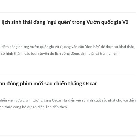
lịch sinh thái đang 'ngủ quên' trong Vườn quốc gia Vũ
u tiềm năng nhưng Vườn quốc gia Vũ Quang vẫn cần 'đòn bẩy' để thực sự khai thác,
 có hình thành các tour; tuyến du lịch cộng đồng, sinh thái và trải nghiệm.
n đóng phim mới sau chiến thắng Oscar
iễn viên vừa giành tượng vàng Oscar Nữ diễn viên chính xuất sắc nhất cho vai diễn
nh thức công bố dự án điện ảnh tiếp theo.