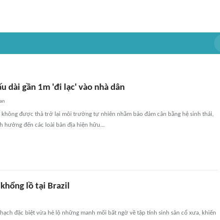
ấu dài gần 1m 'đi lạc' vào nhà dân
an
ẽ không được thả trở lại môi trường tự nhiên nhằm bảo đảm cân bằng hệ sinh thái,
 hưởng đến các loài bản địa hiện hữu...
khổng lồ tại Brazil
hạch đặc biệt vừa hé lộ những manh mối bất ngờ về tập tính sinh sản cổ xưa, khiến