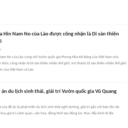
a Hin Nam No của Lào được công nhận là Di sản thiên
i
n
Nam No của Lào cùng với Vườn quốc gia Phong Nha-Kẻ Bàng của Việt Nam vừa
hức công nhận là Di sản thiên nhiên thế giới, trở thành Di sản thiên nhiên thế giới
iên của Việt Nam và Lào.
án du lịch sinh thái, giải trí Vườn quốc gia Vũ Quang
của đề án là phát triển du lịch sinh thái nghỉ dưỡng, giải trí gắn với bảo tồn đa
 huy giá trị cảnh quan, văn hóa, đồng thời tạo động lực thúc đẩy kinh tế địa