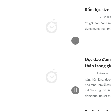
Rắn độc size 
3
liên qu
Cô gái bình tĩnh bế
đồng mạng thán phụ
Độc đáo đam m
thân trong gi
1
liên quan
Rắn, thằn lằn... đư
hỏa táng, làm lễ cầ
mê được người tiên 
đồng nuôi Bò sát th