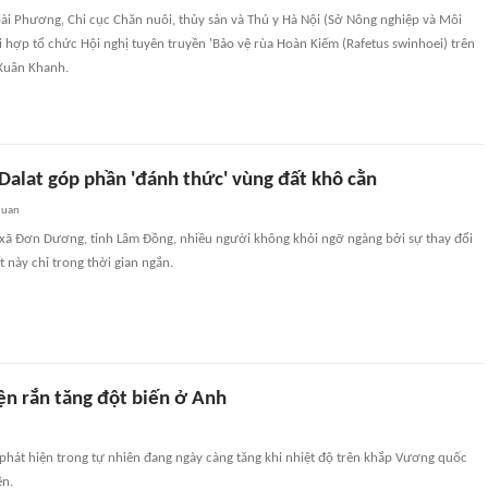
oài Phương, Chi cục Chăn nuôi, thủy sản và Thú y Hà Nội (Sở Nông nghiệp và Môi
 hợp tổ chức Hội nghị tuyên truyền 'Bảo vệ rùa Hoàn Kiếm (Rafetus swinhoei) trên
Xuân Khanh.
Dalat góp phần 'đánh thức' vùng đất khô cằn
quan
, xã Đơn Dương, tỉnh Lâm Đồng, nhiều người không khỏi ngỡ ngàng bởi sự thay đổi
t này chỉ trong thời gian ngắn.
ện rắn tăng đột biến ở Anh
phát hiện trong tự nhiên đang ngày càng tăng khi nhiệt độ trên khắp Vương quốc
ên.