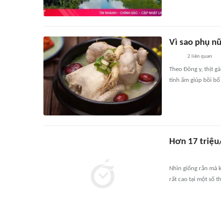
Vì sao phụ nữ
2
liên quan
Theo Đông y, thịt g
tính ấm giúp bồi bổ
Hơn 17 triệu/
Nhìn giống rắn mà k
rất cao tại một số t