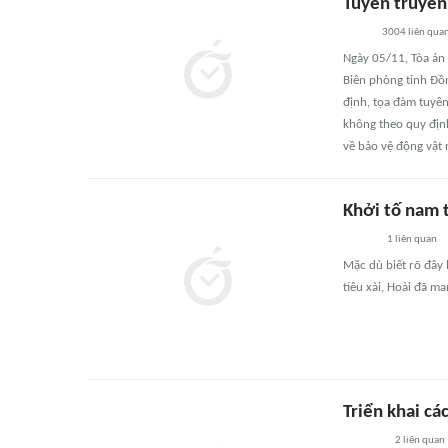
Tuyên truyền
3004
liên qua
Ngày 05/11, Tòa án
Biên phòng tỉnh Đồ
định, tọa đàm tuyên
không theo quy định
về bảo vệ động vật 
Khởi tố nam 
1
liên quan
Mặc dù biết rõ đây 
tiêu xài, Hoài đã m
Triển khai cá
2
liên quan