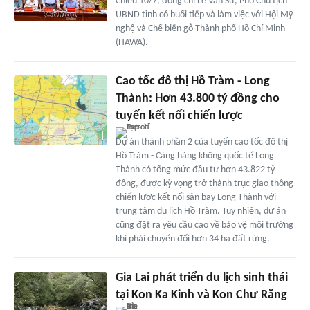
Chiều 10/7, đồng chí Lê Văn Sử, Phó Chủ tịch
UBND tỉnh có buổi tiếp và làm việc với Hội Mỹ
nghệ và Chế biến gỗ Thành phố Hồ Chí Minh
(HAWA).
Cao tốc đô thị Hồ Tràm - Long
Thành: Hơn 43.800 tỷ đồng cho
tuyến kết nối chiến lược
Dự án thành phần 2 của tuyến cao tốc đô thị
Hồ Tràm - Cảng hàng không quốc tế Long
Thành có tổng mức đầu tư hơn 43.822 tỷ
đồng, được kỳ vọng trở thành trục giao thông
chiến lược kết nối sân bay Long Thành với
trung tâm du lịch Hồ Tràm. Tuy nhiên, dự án
cũng đặt ra yêu cầu cao về bảo vệ môi trường
khi phải chuyển đổi hơn 34 ha đất rừng.
Gia Lai phát triển du lịch sinh thái
tại Kon Ka Kinh và Kon Chư Răng