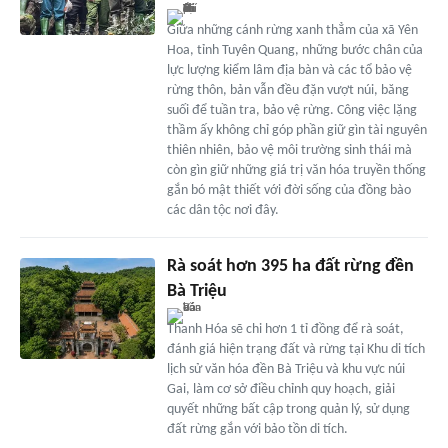
Giữa những cánh rừng xanh thẳm của xã Yên
Hoa, tỉnh Tuyên Quang, những bước chân của
lực lượng kiểm lâm địa bàn và các tổ bảo vệ
rừng thôn, bản vẫn đều đặn vượt núi, băng
suối để tuần tra, bảo vệ rừng. Công việc lặng
thầm ấy không chỉ góp phần giữ gìn tài nguyên
thiên nhiên, bảo vệ môi trường sinh thái mà
còn gìn giữ những giá trị văn hóa truyền thống
gắn bó mật thiết với đời sống của đồng bào
các dân tộc nơi đây.
Rà soát hơn 395 ha đất rừng đền
Bà Triệu
Thanh Hóa sẽ chi hơn 1 tỉ đồng để rà soát,
đánh giá hiện trạng đất và rừng tại Khu di tích
lịch sử văn hóa đền Bà Triệu và khu vực núi
Gai, làm cơ sở điều chỉnh quy hoạch, giải
quyết những bất cập trong quản lý, sử dụng
đất rừng gắn với bảo tồn di tích.