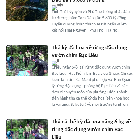
Đảo gần 5.800 tỷ đồng
Tỉnh Thái Nguyên và Phú Thọ thống nhất đầu
tư đường hầm Tam Đảo gần 5.800 tỷ đồng.
Tuyến đường hoàn thành sẽ rút ngắn 40km
kết nối Thái Nguyên - Phú Thọ - Hà Nội.
Thả kỳ đà hoa về rừng đặc dụng
vườn chim Bạc Liêu
Chiều ngày 5/8, tại rừng đặc dụng vườn chim
Bạc Liêu, Hạt Kiểm lâm Bạc Liêu (thuộc Chi cục
kiểm lâm tỉnh Cà Mau) phối hợp với Ban Quản
lý rừng đặc dụng - phòng hộ Bạc Liêu và các
đơn vị chuyên môn của phường Hiệp Thành
tiến hành thả cá thể kỳ đà hoa (tên khoa học
là Varanus Salvator) về môi trường tự nhiên.
Thả cá thể kỳ đà hoa nặng 6 kg về
rừng đặc dụng vườn chim Bạc
Liêu