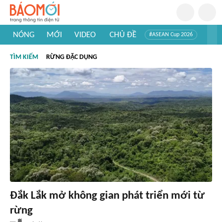
NÓNG
MỚI
VIDEO
CHỦ ĐỀ
#ASEAN Cup 2026
#Trí tuệ nhân tạo
#Mỹ - Iran
#Khám phá Việt Nam
TÌM KIẾM
RỪNG ĐẶC DỤNG
#Khám phá thế giới
Đắk Lắk mở không gian phát triển mới từ
rừng