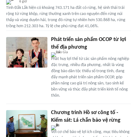
6 giờ
Tỉnh Đắk Lắk hiện có khoảng 743.171 ha đất có rừng, hệ sinh thái trải
rộng từ rừng khộp, rừng thường xanh trên cao nguyên đến rừng núi
thấp và vùng duyên hải, trong đó rừng tự nhiên hơn 530.868 ha, rừng
trồng hơn 212.303 ha. Tỷ lệ che phủ rừng đạt 41,06%.
Phát triển sản phẩm OCOP từ lợi
thế địa phương
Phát huy lợi thế từ các sản phẩm nông nghiệp
đặc trưng, nhiều địa phương, nhất là vùng
đồng bào dân tộc thiểu số trong tỉnh, đang
đẩy mạnh phát triển sản phẩm OCOP, góp
phần nâng cao giá trị nông sản, tạo sinh kế
bền vững và thúc đẩy phát triển kinh tế nông
thôn.
Chương trình Hồ sơ công tố -
Kiểm sát: Lá chắn bảo vệ rừng
Với cơ chế bảo vệ lợi ích công, mục tiêu không