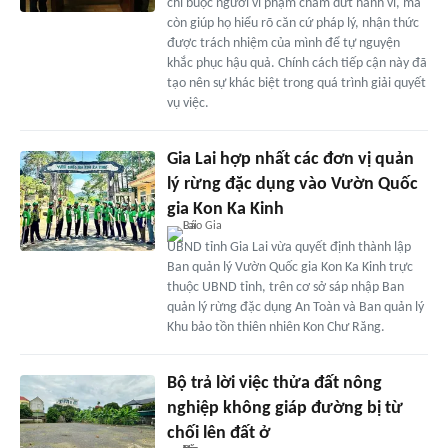
chỉ buộc người vi phạm chấm dứt hành vi, mà
còn giúp họ hiểu rõ căn cứ pháp lý, nhận thức
được trách nhiệm của mình để tự nguyện
khắc phục hậu quả. Chính cách tiếp cận này đã
tạo nên sự khác biệt trong quá trình giải quyết
vụ việc.
Gia Lai hợp nhất các đơn vị quản
lý rừng đặc dụng vào Vườn Quốc
gia Kon Ka Kinh
UBND tỉnh Gia Lai vừa quyết định thành lập
Ban quản lý Vườn Quốc gia Kon Ka Kinh trực
thuộc UBND tỉnh, trên cơ sở sáp nhập Ban
quản lý rừng đặc dụng An Toàn và Ban quản lý
Khu bảo tồn thiên nhiên Kon Chư Răng.
Bộ trả lời việc thửa đất nông
nghiệp không giáp đường bị từ
chối lên đất ở