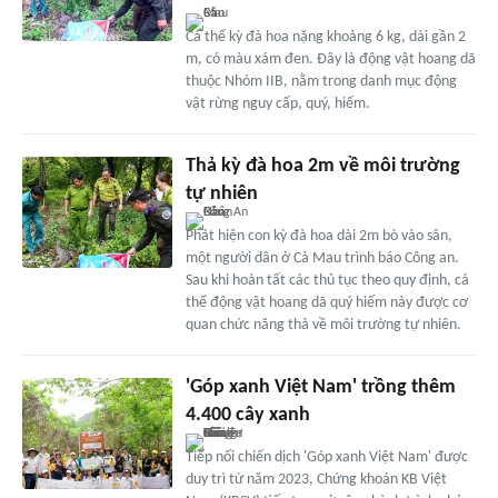
Cá thể kỳ đà hoa nặng khoảng 6 kg, dài gần 2
m, có màu xám đen. Đây là động vật hoang dã
thuộc Nhóm IIB, nằm trong danh mục động
vật rừng nguy cấp, quý, hiếm.
Thả kỳ đà hoa 2m về môi trường
tự nhiên
Phát hiện con kỳ đà hoa dài 2m bò vào sân,
một người dân ở Cà Mau trình báo Công an.
Sau khi hoàn tất các thủ tục theo quy định, cá
thể động vật hoang dã quý hiếm này được cơ
quan chức năng thả về môi trường tự nhiên.
'Góp xanh Việt Nam' trồng thêm
4.400 cây xanh
Tiếp nối chiến dịch 'Góp xanh Việt Nam' được
duy trì từ năm 2023, Chứng khoán KB Việt