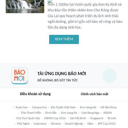
Hơn 1.500ha tại Vườn quốc gia Kon Ka Kinh và
Khu Bảo tồn thiên nhiên Kon Chư Răng được
Gia Lai quy hoạch phát triển du lịch sinh thái,
nghỉ dưỡng, giải trí gắn với bảo vệ rừng và bảo
tồn đa dạng sinh học.
XEM THÊM
TẢI ỨNG DỤNG BÁO MỚI
ĐỂ KHÔNG BỎ SÓT TIN TỨC
Điều khoản sử dụng
Chính sách bảo mật
Xuân Son
Campuchia
Đội Tuyển Việt Nam
Kim Sang-Sik
Hồ Văn Khoa
Trần Thanh Mẫn
Đình Bắc
Kim Sang Sik
Liên Bang Nga
ASEAN
Chủ Tịch Quốc Hội
ASEAN Cup 2026
Sân Mỹ Đình
Singapore
Tô Lâm
Mũi Nghê
Indonesia
Ukraine
Doanh Nghiệp
Năm
AFF Cup 2026