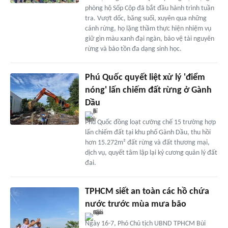
phòng hộ Sốp Cộp đã bắt đầu hành trình tuần
tra. Vượt dốc, băng suối, xuyên qua những
cánh rừng, họ lặng thầm thực hiện nhiệm vụ
giữ gìn màu xanh đại ngàn, bảo vệ tài nguyên
rừng và bảo tồn đa dạng sinh học.
Phú Quốc quyết liệt xử lý 'điểm
nóng' lấn chiếm đất rừng ở Gành
Dầu
Phú Quốc đồng loạt cưỡng chế 15 trường hợp
lấn chiếm đất tại khu phố Gành Dầu, thu hồi
hơn 15.272m² đất rừng và đất thương mại,
dịch vụ, quyết tâm lập lại kỷ cương quản lý đất
đai.
TPHCM siết an toàn các hồ chứa
nước trước mùa mưa bão
Ngày 16-7, Phó Chủ tịch UBND TPHCM Bùi