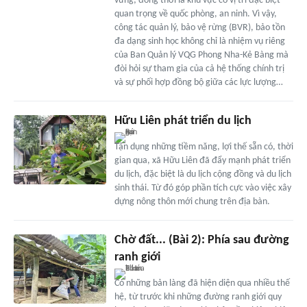
vững; đồng thời là khu vực có vị trí đặc biệt
quan trọng về quốc phòng, an ninh. Vì vậy,
công tác quản lý, bảo vệ rừng (BVR), bảo tồn
đa dạng sinh học không chỉ là nhiệm vụ riêng
của Ban Quản lý VQG Phong Nha-Kẻ Bàng mà
đòi hỏi sự tham gia của cả hệ thống chính trị
và sự phối hợp đồng bộ giữa các lực lượng…
Hữu Liên phát triển du lịch
Tận dụng những tiềm năng, lợi thế sẵn có, thời
gian qua, xã Hữu Liên đã đẩy mạnh phát triển
du lịch, đặc biệt là du lịch cộng đồng và du lịch
sinh thái. Từ đó góp phần tích cực vào việc xây
dựng nông thôn mới chung trên địa bàn.
Chờ đất... (Bài 2): Phía sau đường
ranh giới
Có những bản làng đã hiện diện qua nhiều thế
hệ, từ trước khi những đường ranh giới quy