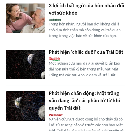
3 lợi ích bất ngờ của hôn nhân đối
với sức khỏe
Trong hôn nhân, người bạn đời không chỉ là
chỗ dựa tinh thần mà còn đóng vai trò quan
trọng trong việc bảo vệ sức khỏe của bạn.
Phát hiện 'chiếc đuôi' của Trái Đất
Một nghiên cứu mới đã giải quyết bí ẩn kéo
dài hơn nửa thế kỷ bên trong mẫu vật Mặt
Trăng mà các tàu Apollo đem về Trái Đất.
Phát hiện chấn động: Mặt trăng
vẫn đang 'ăn' các phân tử từ khí
quyển Trái đất
Nghiên cứu vừa được công bố cho thấy dù có
lưới từ trường bảo vệ trước các cơn bão Mặt