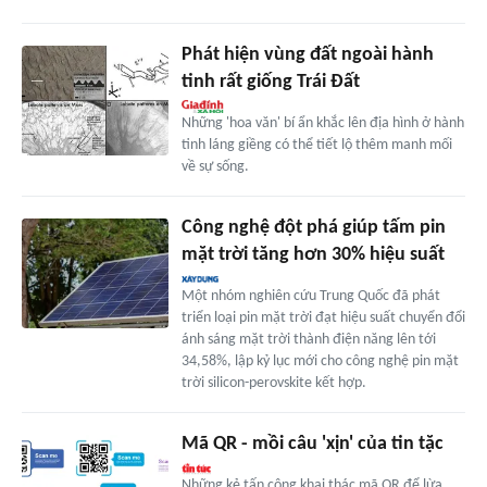
Phát hiện vùng đất ngoài hành
tinh rất giống Trái Đất
Những 'hoa văn' bí ẩn khắc lên địa hình ở hành
tinh láng giềng có thể tiết lộ thêm manh mối
về sự sống.
Công nghệ đột phá giúp tấm pin
mặt trời tăng hơn 30% hiệu suất
Một nhóm nghiên cứu Trung Quốc đã phát
triển loại pin mặt trời đạt hiệu suất chuyển đổi
ánh sáng mặt trời thành điện năng lên tới
34,58%, lập kỷ lục mới cho công nghệ pin mặt
trời silicon-perovskite kết hợp.
Mã QR - mồi câu 'xịn' của tin tặc
Những kẻ tấn công khai thác mã QR để lừa