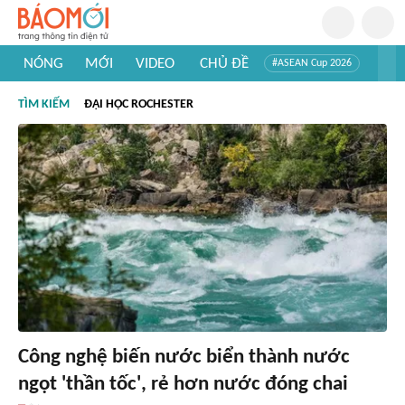
NÓNG
MỚI
VIDEO
CHỦ ĐỀ
#ASEAN Cup 2026
#Trí tuệ nhân tạo
#Mỹ - Iran
#Khám phá Việt Nam
TÌM KIẾM
ĐẠI HỌC ROCHESTER
#Khám phá thế giới
Công nghệ biến nước biển thành nước
ngọt 'thần tốc', rẻ hơn nước đóng chai