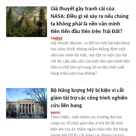
Giả thuyết gây tranh cãi của
NASA: Điều gì sẽ xảy ra nếu chúng
ta không phải là nền văn minh
tiên tiến đầu tiên trên Trái Đất?
Giả thuyết Silurian, ra đời từ một bài báo khoa
học năm 2018, không nhằm khẳng định một
nền văn minh đã mất, mà đặt ra một câu hỏi
cốt lõi: Liệu dấu vết của một nền văn minh tiên
tiến có thể tồn tại trong hồ sơ địa chất suốt
hàng triệu năm hay không?
Bộ Năng lượng Mỹ bị kiện vì cắt
giảm tài trợ các công trình nghiên
cứu liên bang
Theo CNBC, một nhóm các trường đại học
cùng các tổ chức giáo dục ở Mỹ đã đệ đơn
kiện lên tòa án nhằm ngăn chặn việc Bộ Năng
lượng Mỹ (DOE) cắt giảm các khoản tài trợ