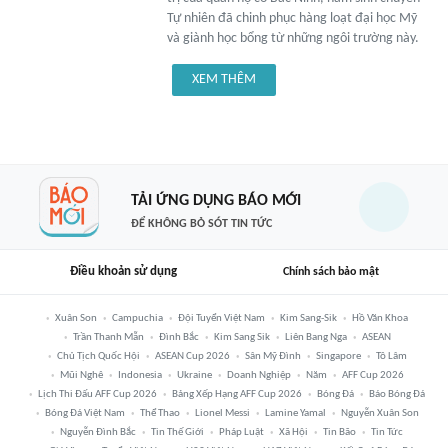
Tự nhiên đã chinh phục hàng loạt đại học Mỹ
và giành học bổng từ những ngôi trường này.
XEM THÊM
TẢI ỨNG DỤNG BÁO MỚI
ĐỂ KHÔNG BỎ SÓT TIN TỨC
Điều khoản sử dụng
Chính sách bảo mật
Xuân Son
Campuchia
Đội Tuyển Việt Nam
Kim Sang-Sik
Hồ Văn Khoa
Trần Thanh Mẫn
Đình Bắc
Kim Sang Sik
Liên Bang Nga
ASEAN
Chủ Tịch Quốc Hội
ASEAN Cup 2026
Sân Mỹ Đình
Singapore
Tô Lâm
Mũi Nghê
Indonesia
Ukraine
Doanh Nghiệp
Năm
AFF Cup 2026
Lịch Thi Đấu AFF Cup 2026
Bảng Xếp Hạng AFF Cup 2026
Bóng Đá
Báo Bóng Đá
Bóng Đá Việt Nam
Thể Thao
Lionel Messi
Lamine Yamal
Nguyễn Xuân Son
Nguyễn Đình Bắc
Tin Thế Giới
Pháp Luật
Xã Hội
Tin Bão
Tin Tức