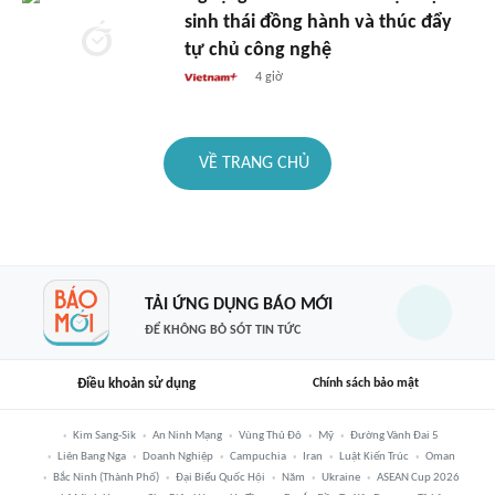
sinh thái đồng hành và thúc đẩy
tự chủ công nghệ
4 giờ
VỀ TRANG CHỦ
TẢI ỨNG DỤNG BÁO MỚI
ĐỂ KHÔNG BỎ SÓT TIN TỨC
Điều khoản sử dụng
Chính sách bảo mật
Kim Sang-Sik
An Ninh Mạng
Vùng Thủ Đô
Mỹ
Đường Vành Đai 5
Liên Bang Nga
Doanh Nghiệp
Campuchia
Iran
Luật Kiến Trúc
Oman
Bắc Ninh (thành Phố)
Đại Biểu Quốc Hội
Năm
Ukraine
ASEAN Cup 2026