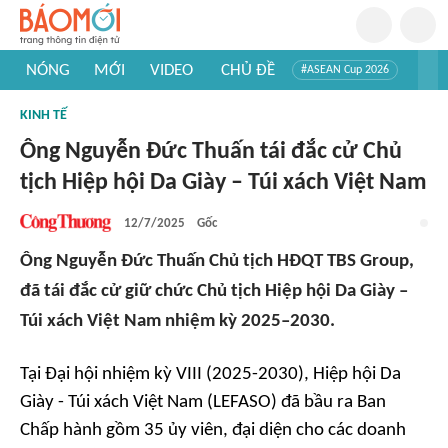
NÓNG
MỚI
VIDEO
CHỦ ĐỀ
#ASEAN Cup 2026
#Trí tuệ nhân tạo
#Mỹ - Iran
#Khám phá Việt Nam
KINH TẾ
#Khám phá thế giới
Ông Nguyễn Đức Thuấn tái đắc cử Chủ
tịch Hiệp hội Da Giày – Túi xách Việt Nam
12/7/2025
Gốc
Ông Nguyễn Đức Thuấn Chủ tịch HĐQT TBS Group,
đã tái đắc cử giữ chức Chủ tịch Hiệp hội Da Giày –
Túi xách Việt Nam nhiệm kỳ 2025–2030.
Tại Đại hội nhiệm kỳ VIII (2025-2030), Hiệp hội Da
Giày - Túi xách Việt Nam (LEFASO) đã bầu ra Ban
Chấp hành gồm 35 ủy viên, đại diện cho các doanh