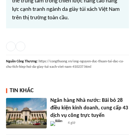
thế trung tâm trong chiến lược nâng cao năng
lực cạnh tranh ngành da giày túi xách Việt Nam
trên thị trường toàn cầu.
Nguồn
Công Thương
:
https://congthuong.vn/ong-nguyen-duc-thuan-tai-dac-cu-
chu-tich-hiep-hoi-da-giay-tui-xach-viet-nam-410237.html
TIN KHÁC
Ngân hàng Nhà nước: Bãi bỏ 28
điều kiện kinh doanh, cung cấp 43
dịch vụ công trực tuyến
4 giờ