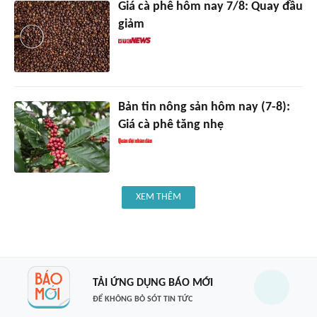
Giá cà phê hôm nay 7/8: Quay đầu
giảm
Bản tin nông sản hôm nay (7-8):
Giá cà phê tăng nhẹ
XEM THÊM
TẢI ỨNG DỤNG BÁO MỚI
ĐỂ KHÔNG BỎ SÓT TIN TỨC