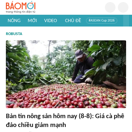
NÓNG
MỚI
VIDEO
CHỦ ĐỀ
#ASEAN Cup 2026
#Trí tuệ nhân tạo
#Mỹ - Iran
#Khám phá Việt Nam
ROBUSTA
#Khám phá thế giới
Bản tin nông sản hôm nay (8-8): Giá cà phê
đảo chiều giảm mạnh