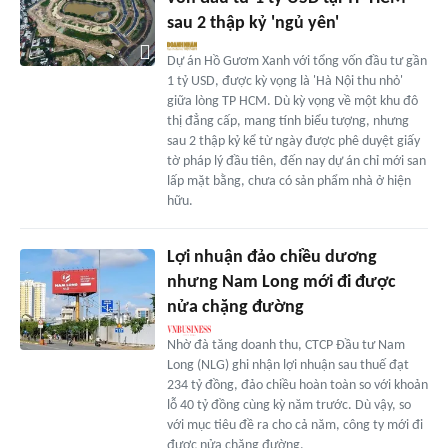
sau 2 thập kỷ 'ngủ yên'
Dự án Hồ Gươm Xanh với tổng vốn đầu tư gần
1 tỷ USD, được kỳ vọng là 'Hà Nội thu nhỏ'
giữa lòng TP HCM. Dù kỳ vọng về một khu đô
thị đẳng cấp, mang tính biểu tượng, nhưng
sau 2 thập kỷ kể từ ngày được phê duyệt giấy
tờ pháp lý đầu tiên, đến nay dự án chỉ mới san
lấp mặt bằng, chưa có sản phẩm nhà ở hiện
hữu.
Lợi nhuận đảo chiều dương
nhưng Nam Long mới đi được
nửa chặng đường
Nhờ đà tăng doanh thu, CTCP Đầu tư Nam
Long (NLG) ghi nhận lợi nhuận sau thuế đạt
234 tỷ đồng, đảo chiều hoàn toàn so với khoản
lỗ 40 tỷ đồng cùng kỳ năm trước. Dù vậy, so
với mục tiêu đề ra cho cả năm, công ty mới đi
được nửa chặng đường.