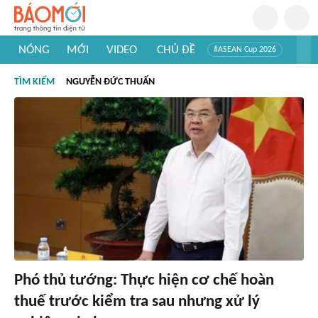
NÓNG
MỚI
VIDEO
CHỦ ĐỀ
#ASEAN Cup 2026
#Trí tuệ nhân tạo
#Mỹ - Iran
#Khám phá Việt Nam
TÌM KIẾM
NGUYỄN ĐỨC THUẤN
#Khám phá thế giới
Phó thủ tướng: Thực hiện cơ chế hoàn
thuế trước kiểm tra sau nhưng xử lý