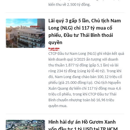
kiến thu về 2.500 tỷ đồng.
Lãi quý 3 gấp 5 lần, Chủ tịch Nam
Long (NLG) chi 117 tỷ mua cổ
phiếu, Đầu tư Thái Bình thoái
quyền
CTCP Đầu tư Nam Long (NLG) ghi nhận kết quả
kinh doanh quý 3/2025 ấn tượng với doanh
thu thuần 1.877 tỷ đồng (gấp 5,1 lần) và lãi
ròng 234 tỷ đồng (cùng kỳ lỗ 40 tỷ). Trong khi
đó, Nam Long đang chào bán 100,12 triệu cổ
phiếu (giá 25.000 đồng/cp). Chủ tịch Nguyễn
Xuân Quang dự kiến chi 117 tỷ đồng mua 4,6
triệu cổ phiếu, trong khi CTCP Đầu tư Thái
Bình chuyển nhượng toàn bộ 16,96 triệu
quyền mua.
Hình hài dự án Hồ Gươm Xanh
vốn đầu tư 1 tỷ USD tại TP HCM