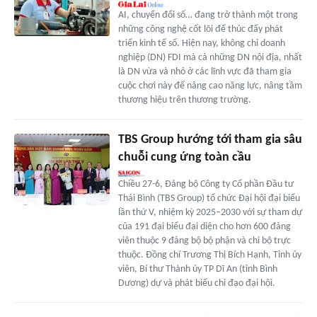
AI, chuyển đổi số… đang trở thành một trong
những công nghệ cốt lõi để thúc đẩy phát
triển kinh tế số. Hiện nay, không chỉ doanh
nghiệp (DN) FDI mà cả những DN nội địa, nhất
là DN vừa và nhỏ ở các lĩnh vực đã tham gia
cuộc chơi này để nâng cao năng lực, nâng tầm
thương hiệu trên thương trường.
TBS Group hướng tới tham gia sâu
chuỗi cung ứng toàn cầu
Chiều 27-6, Đảng bộ Công ty Cổ phần Đầu tư
Thái Bình (TBS Group) tổ chức Đại hội đại biểu
lần thứ V, nhiệm kỳ 2025–2030 với sự tham dự
của 191 đại biểu đại diện cho hơn 600 đảng
viên thuộc 9 đảng bộ bộ phận và chi bộ trực
thuộc. Đồng chí Trương Thị Bích Hạnh, Tỉnh ủy
viên, Bí thư Thành ủy TP Dĩ An (tỉnh Bình
Dương) dự và phát biểu chỉ đạo đại hội.