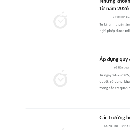
Những khoản 
từ năm 2026
1446
liên qu
Từ kỳ tính thuế năm
nghỉ phép được miễ
Áp dụng quy 
63
liên qua
Từ ngày 24-7-2026
duyệt, sử dụng, kha
trong các cơ quan n
Các trường h
Chính Phủ
1446
l