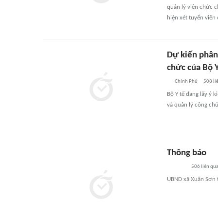
quản lý viên chức 
hiện xét tuyển viên
Dự kiến phân
chức của Bộ Y
Chính Phủ
508
li
Bộ Y tế đang lấy ý 
và quản lý công chứ
Thông báo
506
liên qu
UBND xã Xuân Sơn 