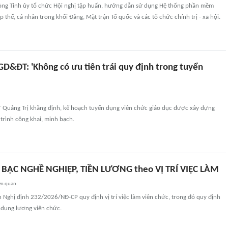
òng Tỉnh ủy tổ chức Hội nghị tập huấn, hướng dẫn sử dụng Hệ thống phần mềm
ập thể, cá nhân trong khối Đảng, Mặt trận Tổ quốc và các tổ chức chính trị - xã hội.
GD&ĐT: 'Không có ưu tiên trái quy định trong tuyển
Quảng Trị khẳng định, kế hoạch tuyển dụng viên chức giáo dục được xây dựng
trình công khai, minh bạch.
 BẬC NGHỀ NGHIỆP, TIỀN LƯƠNG theo VỊ TRÍ VIỆC LÀM
ên quan
 Nghị định 232/2026/NĐ-CP quy định vị trí việc làm viên chức, trong đó quy định
 dụng lương viên chức.