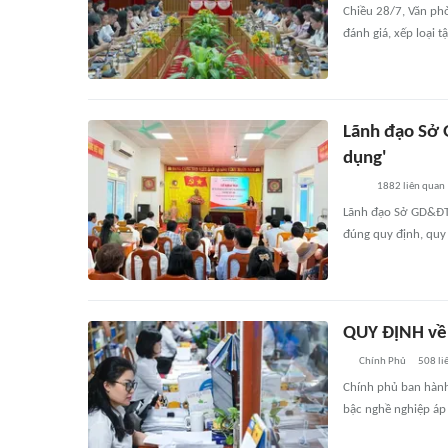
Chiều 28/7, Văn ph
đánh giá, xếp loại t
Lãnh đạo Sở 
dụng'
1882
liên quan
Lãnh đạo Sở GD&ĐT 
đúng quy định, quy 
QUY ĐỊNH về
Chính Phủ
508
li
Chính phủ ban hành
bậc nghề nghiệp áp