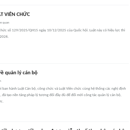
ẬT VIÊN CHỨC
ên quan
 chức số 129/2025/QH15 ngày 10/12/2025 của Quốc hội. Luật này có hiệu lực thi
/2026.
ề quản lý cán bộ
n
 ban hành Luật Cán bộ, công chức và Luật Viên chức cùng hệ thống các nghị định
 đã tạo nền tảng pháp lý tương đối đầy đủ để đổi mới công tác quản lý cán bộ,
ức.