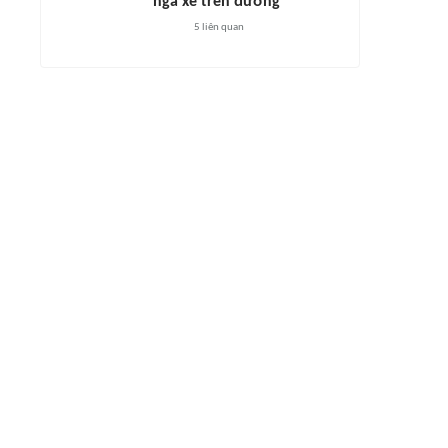
ngã xe trên đường
5
liên quan