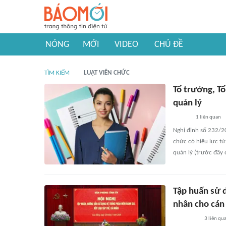
NÓNG
MỚI
VIDEO
CHỦ ĐỀ
TÌM KIẾM
LUẬT VIÊN CHỨC
Tổ trưởng, T
quản lý
1
liên quan
Nghị định số 232/2
chức có hiệu lực t
quản lý (trước đây 
Tập huấn sử 
nhân cho cán 
3
liên qu