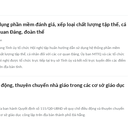
dụng phần mềm đánh giá, xếp loại chất lượng tập thể, cá
quan Đảng, đoàn thể
an
òng Tỉnh ủy tổ chức Hội nghị tập huấn hướng dẫn sử dụng hệ thống phần mềm
chất lượng tập thể, cá nhân đối với các cơ quan Đảng, Ủy ban MTTQ và các tổ chức
Hội nghị được tổ chức trực tiếp tại trụ sở Tỉnh ủy và kết nối trực tuyến đến các điểm
ên địa bàn tỉnh.
 động, thuyên chuyển nhà giáo trong các cơ sở giáo dục
a ban hành Quyết định số 115/QĐ-UBND về quy chế điều động và thuyên chuyển
cơ sở giáo dục công lập trên địa bàn thành phố Đà Nẵng.