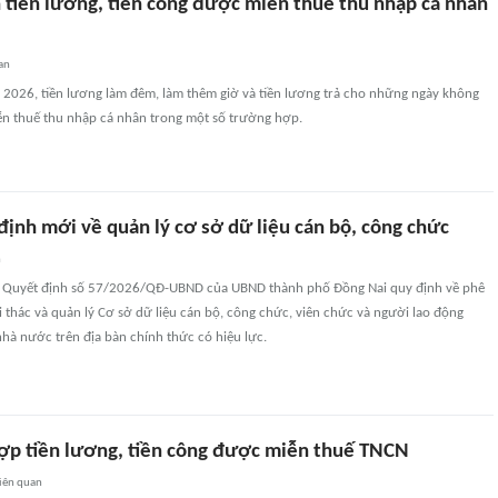
tiền lương, tiền công được miễn thuế thu nhập cá nhân
an
 2026, tiền lương làm đêm, làm thêm giờ và tiền lương trả cho những ngày không
n thuế thu nhập cá nhân trong một số trường hợp.
định mới về quản lý cơ sở dữ liệu cán bộ, công chức
n
, Quyết định số 57/2026/QĐ-UBND của UBND thành phố Đồng Nai quy định về phê
i thác và quản lý Cơ sở dữ liệu cán bộ, công chức, viên chức và người lao động
hà nước trên địa bàn chính thức có hiệu lực.
ợp tiền lương, tiền công được miễn thuế TNCN
iên quan