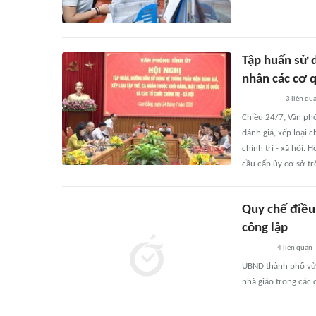
Tập huấn sử 
nhân các cơ 
3
liên qu
Chiều 24/7, Văn ph
đánh giá, xếp loại 
chính trị - xã hội. 
cầu cấp ủy cơ sở tr
Quy chế điều
công lập
4
liên quan
UBND thành phố vừ
nhà giáo trong các 