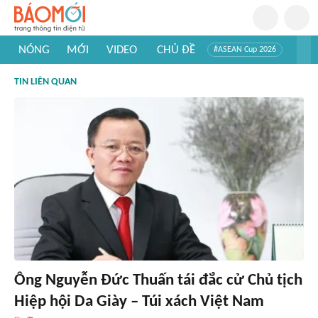
NÓNG
MỚI
VIDEO
CHỦ ĐỀ
#ASEAN Cup 2026
#Trí tuệ nhân tạo
#Mỹ - Iran
#Khám phá Việt Nam
TIN LIÊN QUAN
#Khám phá thế giới
Ông Nguyễn Đức Thuấn tái đắc cử Chủ tịch
Hiệp hội Da Giày – Túi xách Việt Nam