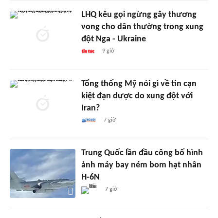
LHQ kêu gọi ngừng gây thương
vong cho dân thường trong xung
đột Nga - Ukraine
9 giờ
Tổng thống Mỹ nói gì về tin cạn
kiệt đạn dược do xung đột với
Iran?
7 giờ
Trung Quốc lần đầu công bố hình
ảnh máy bay ném bom hạt nhân
H-6N
7 giờ