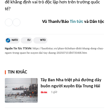
để khẳng định vai trò độc lập hơn trên trường quốc
tế?
Vũ Thanh/Báo
Tin tức
và Dân tộc
NATO
EU
WTO
Nguồn
Tin Tức TTXVN
:
https://baotintuc.vn/phan-tichnhan-dinh/nhung-dong-chay-
ngam-trong-quan-he-xuyen-dai-tay-duong-20250715184735406.htm
TIN KHÁC
Tây Ban Nha triệt phá đường dây
buôn người xuyên Địa Trung Hải
1 giờ