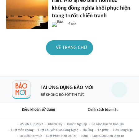
Iran: Mở lại eo biển Hormuz
không đồng nghĩa khôi phục hiện
trạng trước chiến tranh
4 giờ
VỀ TRANG CHỦ
TẢI ỨNG DỤNG BÁO MỚI
ĐỂ KHÔNG BỎ SÓT TIN TỨC
Điều khoản sử dụng
Chính sách bảo mật
ASEAN Cup 2026
Khánh Sky
Doanh Nghiệp
Bộ Giáo Dục Và Đào Tạo
Luật Viễn Thông
Luật Chuyển Giao Công Nghệ
Hạ Tầng
Logistic
Liên Bang Nga
Eo Biển Hormuz
Luật Phát Triển Đô Thị
Năm
Luật Giao Dịch Điện Tử