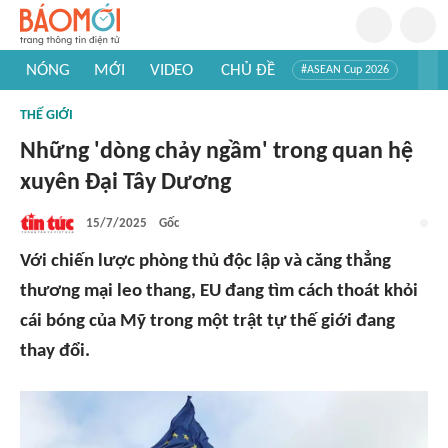
NÓNG
MỚI
VIDEO
CHỦ ĐỀ
#ASEAN Cup 2026
#Trí tuệ nhân tạo
#Mỹ - Iran
#Khám phá Việt Nam
THẾ GIỚI
#Khám phá thế giới
Những 'dòng chảy ngầm' trong quan hệ
xuyên Đại Tây Dương
15/7/2025
Gốc
Với chiến lược phòng thủ độc lập và căng thẳng
thương mại leo thang, EU đang tìm cách thoát khỏi
cái bóng của Mỹ trong một trật tự thế giới đang
thay đổi.