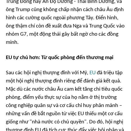
Trung Đông hay Ấn Độ Dương - Thái Bình Dương, và
ông Trump cũng không chấp nhận cách châu Âu định
hình các cường quốc ngoài phương Tây. Điển hình,
ông thậm chí còn đề xuất đưa Nga và Trung Quốc vào
nhóm G7, một động thái gây bất ngờ cho các đồng
minh.
EU tự chủ hơn: Từ quốc phòng đến thương mại
Sau các hội nghị thượng đỉnh với Mỹ,
EU
đã triệu tập
một hội nghị thượng đỉnh riêng để đánh giá kết quả.
Mặc dù các nước châu Âu cam kết tăng chi tiêu quốc
phòng, điểm yếu thực sự của họ nằm ở thị trường
công nghiệp quân sự và cơ cấu chỉ huy phân mảnh –
những vấn đề bắt nguồn từ việc EU thiếu một cơ cấu
giống như "nhà nước có chủ quyền". Do đó, hội nghị
thượng đỉnh EU đã tích cực thúc đẩy việc hội nhập và