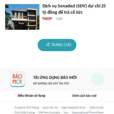
Dịch vụ Sonadezi (SDV) dự chi 25
tỷ đồng để trả cổ tức
3 giờ
VỀ TRANG CHỦ
TẢI ỨNG DỤNG BÁO MỚI
ĐỂ KHÔNG BỎ SÓT TIN TỨC
Điều khoản sử dụng
Chính sách bảo mật
Trung Học Phổ Thông
Quốc Hội Lào
Ngân Hàng Nhà Nước
Điểm Chuẩn
Trịnh Khắc Cường
Việt Nam-Australia
Iran
Xaysomphone Phomvihane