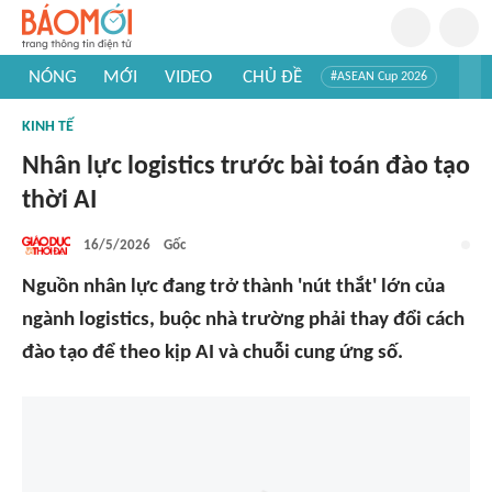
NÓNG
MỚI
VIDEO
CHỦ ĐỀ
#ASEAN Cup 2026
#Tuyển sinh đại học 2026
#Trí tuệ nhân tạo
#Mỹ - Iran
KINH TẾ
#Khám phá Việt Nam
#Khám phá thế giới
Nhân lực logistics trước bài toán đào tạo
thời AI
16/5/2026
Gốc
Nguồn nhân lực đang trở thành 'nút thắt' lớn của
ngành logistics, buộc nhà trường phải thay đổi cách
đào tạo để theo kịp AI và chuỗi cung ứng số.