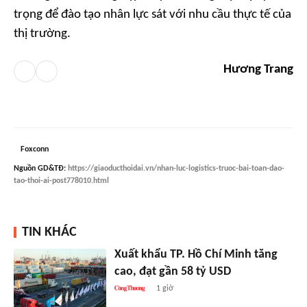
trọng để đào tạo nhân lực sát với nhu cầu thực tế của
thị trường.
Hương Trang
Foxconn
Nguồn
GD&TĐ
:
https://giaoducthoidai.vn/nhan-luc-logistics-truoc-bai-toan-dao-
tao-thoi-ai-post778010.html
TIN KHÁC
Xuất khẩu TP. Hồ Chí Minh tăng
cao, đạt gần 58 tỷ USD
1 giờ