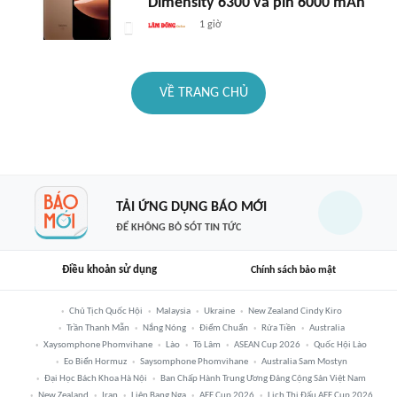
Dimensity 6300 và pin 6000 mAh
1 giờ
VỀ TRANG CHỦ
TẢI ỨNG DỤNG BÁO MỚI
ĐỂ KHÔNG BỎ SÓT TIN TỨC
Điều khoản sử dụng
Chính sách bảo mật
Chủ Tịch Quốc Hội
Malaysia
Ukraine
New Zealand Cindy Kiro
Trần Thanh Mẫn
Nắng Nóng
Điểm Chuẩn
Rửa Tiền
Australia
Xaysomphone Phomvihane
Lào
Tô Lâm
ASEAN Cup 2026
Quốc Hội Lào
Eo Biển Hormuz
Saysomphone Phomvihane
Australia Sam Mostyn
Đại Học Bách Khoa Hà Nội
Ban Chấp Hành Trung Ương Đảng Cộng Sản Việt Nam
New Zealand
Iran
Liên Bang Nga
AFF Cup 2026
Lịch Thi Đấu AFF Cup 2026