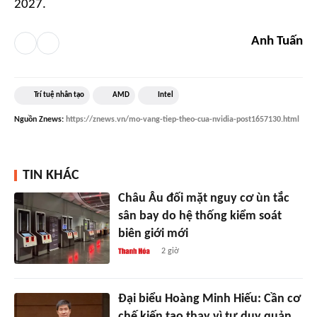
2027.
Anh Tuấn
Trí tuệ nhân tạo
AMD
Intel
Nguồn
Znews
:
https://znews.vn/mo-vang-tiep-theo-cua-nvidia-post1657130.html
TIN KHÁC
Châu Âu đối mặt nguy cơ ùn tắc
sân bay do hệ thống kiểm soát
biên giới mới
2 giờ
Đại biểu Hoàng Minh Hiếu: Cần cơ
chế kiến tạo thay vì tư duy quản