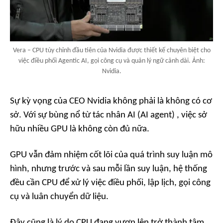
Vera – CPU tùy chỉnh đầu tiên của Nvidia được thiết kế chuyên biệt cho
việc điều phối Agentic AI, gọi công cụ và quản lý ngữ cảnh dài. Ảnh:
Nvidia.
Sự kỳ vọng của CEO Nvidia không phải là không có cơ
sở. Với sự bùng nổ từ tác nhân AI (AI agent) , việc sở
hữu nhiều GPU là không còn đủ nữa.
GPU vẫn đảm nhiệm cốt lõi của quá trình suy luận mô
hình, nhưng trước và sau mỗi lần suy luận, hệ thống
đều cần CPU để xử lý việc điều phối, lập lịch, gọi công
cụ và luân chuyển dữ liệu.
Đây cũng là lý do CPU đang vươn lên trở thành tâm