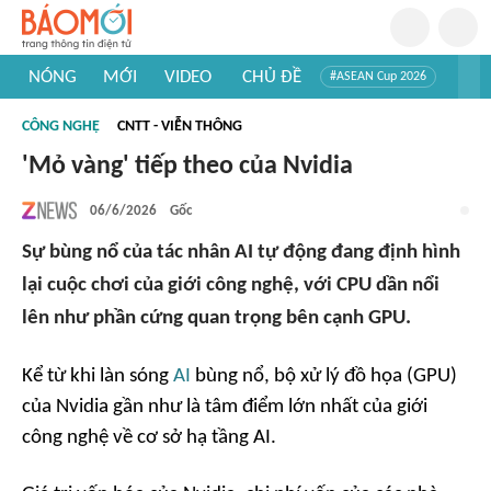
NÓNG
MỚI
VIDEO
CHỦ ĐỀ
#ASEAN Cup 2026
#Trí tuệ nhân tạo
#Mỹ - Iran
#Khám phá Việt Nam
CÔNG NGHỆ
CNTT - VIỄN THÔNG
#Khám phá thế giới
'Mỏ vàng' tiếp theo của Nvidia
06/6/2026
Gốc
Sự bùng nổ của tác nhân AI tự động đang định hình
lại cuộc chơi của giới công nghệ, với CPU dần nổi
lên như phần cứng quan trọng bên cạnh GPU.
Kể từ khi làn sóng
AI
bùng nổ, bộ xử lý đồ họa (GPU)
của Nvidia gần như là tâm điểm lớn nhất của giới
công nghệ về cơ sở hạ tầng AI.