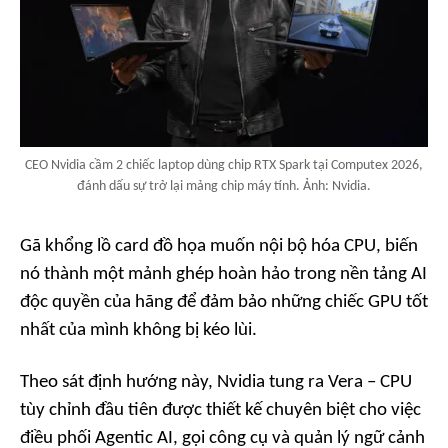
CEO Nvidia cầm 2 chiếc laptop dùng chip RTX Spark tại Computex 2026,
đánh dấu sự trở lại mảng chip máy tính. Ảnh: Nvidia.
Gã khổng lồ card đồ họa muốn nội bộ hóa CPU, biến
nó thành một mảnh ghép hoàn hảo trong nền tảng AI
độc quyền của hãng để đảm bảo những chiếc GPU tốt
nhất của mình không bị kéo lùi.
Theo sát định hướng này, Nvidia tung ra Vera – CPU
tùy chỉnh đầu tiên được thiết kế chuyên biệt cho việc
điều phối Agentic AI, gọi công cụ và quản lý ngữ cảnh