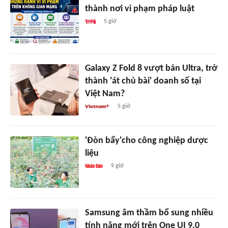
thành nơi vi phạm pháp luật
5 giờ
Galaxy Z Fold 8 vượt bản Ultra, trở
thành 'át chủ bài' doanh số tại
Việt Nam?
5 giờ
'Đòn bẩy'cho công nghiệp dược
liệu
9 giờ
Samsung âm thầm bổ sung nhiều
tính năng mới trên One UI 9.0