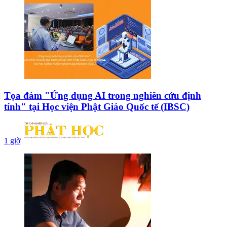
Tọa đàm "Ứng dụng AI trong nghiên cứu định
tính" tại Học viện Phật Giáo Quốc tế (IBSC)
1 giờ