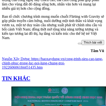
làm cho vùng đất đó đáng sống hơn, nhân văn hơn và mang lại
nhiều giá trị hơn cho cộng đồng.
Ban tổ chức chương trình mong muốn chuỗi Flirting with Gravity sẽ
góp phần truyền cảm hứng, nuôi dưỡng một tinh thần và khát vọng
vươn xa, một tư duy toàn cầu nhưng xuất phát từ chính nhu cầu và
bối cảnh Việt Nam; đồng thời mở rộng khả năng tưởng tượng và
kiến tạo tương lai đô thị, hạ tầng và kiến trúc cho thế hệ trẻ Việt
Nam.
Thích bài viết
Tâm Vũ
Nguồn
Xây Dựng
:
https://baoxaydung.vn/cong-trinh-sieu-cao-tang-
chinh-phuc-trong-luc-noi-lung-chung-troi-
192260606184451435.htm
TIN KHÁC