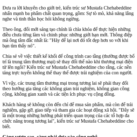
Đưa ra lời khuyên cho giới trẻ, kiến trúc sư Mustafa Chehabeddine
nhấn mạnh ba phẩm chất quan trọng, gồm: Sự tò mò, khả năng lắng
nghe và tinh thần học hỏi không ngừng.
Theo ông, đổi mới sáng tạo chính là chìa khóa để thực hiện những
điều chưa từng làm và chinh phục những giới hạn mới. Thông điệp
mà ông tâm đắc nhất là: "Hãy để lại nơi đó tốt đẹp hơn so với khi
bạn tìm thấy nó".
Chia sẻ về việc thiết kế khối đế công trình cao tầng (thường được bố
trí là trung tâm thương mại) sẽ thay đổi thế nào khi thương mại điện
tử lên ngôi? Kiến trúc sư Mustafa Chehabeddine cho rằng, các nền
tảng trực tuyến không thể thay thế được trải nghiệm của con người.
Vì vậy, các trung tâm thương mại trong tương lai sẽ phải thay đổi
theo hướng gia tăng các không gian trải nghiệm, không gian công
cộng, không gian xanh và các tiện ích phục vụ cộng đồng.
Khách hàng sẽ không còn đến chỉ để mua sản phẩm, mà còn để trải
nghiệm, gặp gỡ, giao tiếp và tham gia các hoạt động xã hội. "Đây sẽ
là một trong những hướng phát triển quan trọng của các tổ hợp đa
chức năng trong tương lai", kiến trúc sư Mustafa Chehabeddine cho
biết.
Càng vươn cao, càng phải dựa vào công nghệ