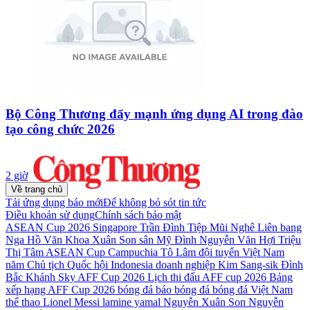
Bộ Công Thương đẩy mạnh ứng dụng AI trong đào
tạo công chức 2026
2 giờ
Về trang chủ
Tải ứng dụng báo mới
Để không bỏ sót tin tức
Điều khoản sử dụng
Chính sách bảo mật
ASEAN Cup 2026
Singapore
Trần Đình Tiệp
Mũi Nghê
Liên bang
Nga
Hồ Văn Khoa
Xuân Son
sân Mỹ Đình
Nguyễn Văn Hợi
Triệu
Thị Tâm
ASEAN Cup
Campuchia
Tô Lâm
đội tuyển Việt Nam
năm
Chủ tịch Quốc hội
Indonesia
doanh nghiệp
Kim Sang-sik
Đình
Bắc
Khánh Sky
AFF Cup 2026
Lịch thi đấu AFF cup 2026
Bảng
xếp hạng AFF Cup 2026
bóng đá
báo bóng đá
bóng đá Việt Nam
thể thao
Lionel Messi
lamine yamal
Nguyễn Xuân Son
Nguyễn