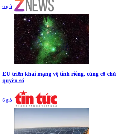
6 giờ
EU triển khai mạng vệ tinh riêng, củng cố chủ
quyền số
6 giờ