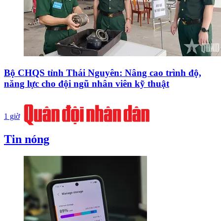
Bộ CHQS tỉnh Thái Nguyên: Nâng cao trình độ,
năng lực cho đội ngũ nhân viên kỹ thuật
1 giờ
Tin nóng