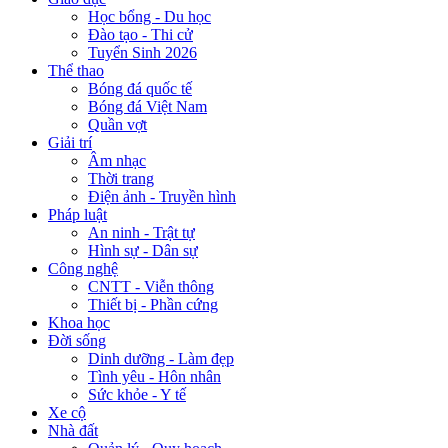
Học bổng - Du học
Đào tạo - Thi cử
Tuyển Sinh 2026
Thể thao
Bóng đá quốc tế
Bóng đá Việt Nam
Quần vợt
Giải trí
Âm nhạc
Thời trang
Điện ảnh - Truyền hình
Pháp luật
An ninh - Trật tự
Hình sự - Dân sự
Công nghệ
CNTT - Viễn thông
Thiết bị - Phần cứng
Khoa học
Đời sống
Dinh dưỡng - Làm đẹp
Tình yêu - Hôn nhân
Sức khỏe - Y tế
Xe cộ
Nhà đất