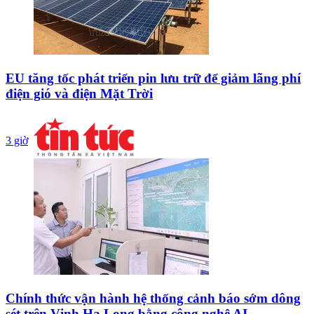
EU tăng tốc phát triển pin lưu trữ để giảm lãng phí
điện gió và điện Mặt Trời
3 giờ
Chính thức vận hành hệ thống cảnh báo sớm dông
sét trên Vịnh Hạ Long bằng công nghệ AI