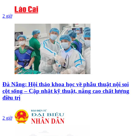
2 giờ
Đà Nẵng: Hội thảo khoa học về phẫu thuật nội soi
cột sống – Cập nhật kỹ thuật, nâng cao chất lượng
điều trị
2 giờ