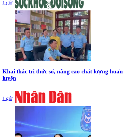
1 giờ
Khai thác tri thức số, nâng cao chất lượng huấn
luyện
1 giờ