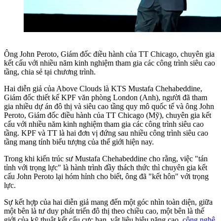
Ông John Peroto, Giám đốc điều hành của TT Chicago, chuyên gia
kết cấu với nhiều năm kinh nghiệm tham gia các công trình siêu cao
tầng, chia sẻ tại chương trình.
Hai diễn giả của Above Clouds là KTS Mustafa Chehabeddine,
Giám đốc thiết kế KPF văn phòng London (Anh), người đã tham
gia nhiều dự án đô thị và siêu cao tầng quy mô quốc tế và ông John
Peroto, Giám đốc điều hành của TT Chicago (Mỹ), chuyên gia kết
cấu với nhiều năm kinh nghiệm tham gia các công trình siêu cao
tầng. KPF và TT là hai đơn vị đứng sau nhiều công trình siêu cao
tầng mang tính biểu tượng của thế giới hiện nay.
Trong khi kiến trúc sư Mustafa Chehabeddine cho rằng, việc "tán
tỉnh với trọng lực" là hành trình đầy thách thức thì chuyên gia kết
cấu John Peroto lại hóm hỉnh cho biết, ông đã "kết hôn" với trọng
lực.
Sự kết hợp của hai diễn giả mang đến một góc nhìn toàn diện, giữa
một bên là tư duy phát triển đô thị theo chiều cao, một bên là thế
giới của kỹ thuật kết cấu cực hạn, vật liệu hiệu năng cao,
công nghệ