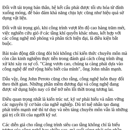
Đối với tải trọng bản thân, hệ kết cấu phải được tối ưu hóa từ đỉnh
xuống móng, để bảo đảm khả năng chịu lực cũng như hiệu quả sử
dụng vật liệu.
Đối với tải trọng gió, khi công trình vượt lên độ cao hàng trăm mét,
việc nghiên cứu gió ở các tầng khí quyển khác nhau, kết hợp với
các công nghệ mô phỏng và phân tích hiện đại, là điều kiện bắt
buộc.
Bài toán động đất cũng đòi hỏi không chỉ kiến thức chuyên môn mà
còn cần kinh nghiệm thực tiễn trong đánh giá cách công trình ứng
xử khi xảy ra sự cố. "Càng vươn cao, chúng ta càng phải dựa vào
công nghệ để mở rộng hiểu biết của mình", ông John nhấn mạnh.
Dẫu vậy, ông John Peroto cũng cho rằng, công nghệ luôn thay đổi
theo thời gian. Những phần mềm đương đại và công nghệ đang
được sử dụng hiện nay có thể trở nên lỗi thời trong tương lai.
Điều quan trọng nhất là kiến trúc sư, kỹ sư phải hiểu và nắm vững
các nguyên lý cơ bản của nghề nghiệp. Dù trí tuệ nhân tạo đang
phát triển mạnh mẽ thì tư duy và nền tảng chuyên môn vẫn là những
giá trị cốt lõi của người kỹ sư.
Các diễn giả cho rằng công trình siêu cao tầng không chỉ là biểu
tượng của công nghệ hay chiều cao, mà cuối cùng phải góp phần