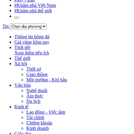
#Khám phá Việt Nam
#Khám phá thế giới
Tin
Thông tin bóng đá
Giá vàng hôm nay
Thời tiết
Xem thêm tiện ích
Thế giới
Xã hội
Thời sự
Giao thông
Môi trường - Khí hậu
Văn hóa
Nghệ thuật
Ẩm thực
Du lịch
Kinh tế
Lao động - Việc làm
Tài chính
Chứng khoán
Kinh doanh
Giáo dục