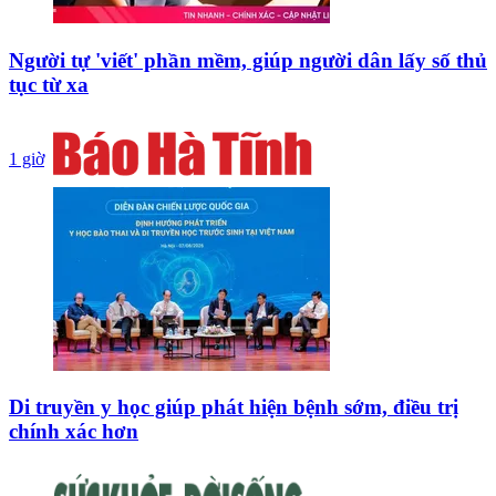
Người tự 'viết' phần mềm, giúp người dân lấy số thủ
tục từ xa
1 giờ
Di truyền y học giúp phát hiện bệnh sớm, điều trị
chính xác hơn