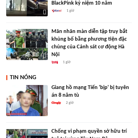
BlackPink kỷ niệm 10 năm
1 giờ
Mãn nhãn màn diễn tập truy bắt
khủng bố bằng phương tiện đặc
chủng của Cảnh sát cơ động Hà
Nội
1 giờ
TIN NÓNG
Giang hồ mạng Tiến 'bịp' bị tuyên
án 8 năm tù
2 giờ
Chống vi phạm quyền sở hữu trí