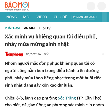
NÓNG
MỚI
VIDEO
CHỦ ĐỀ
#ASEAN Cup 2026
#Trí tuệ nhân tạo
#Mỹ - Iran
#Khám phá Việt Nam
PHÁP LUẬT
AN NINH - TRẬT TỰ
#Khám phá thế giới
Xác minh vụ khiêng quan tài diễu phố,
nhảy múa mừng sinh nhật
06/6/2026
Gốc
Nhóm người mặc đồng phục khiêng quan tài có
người sống nằm bên trong diễu hành trên đường
phố, nhảy múa theo tiếng nhạc trong một buổi tiệc
sinh nhật đang gây xôn xao dư luận.
Chiều 6/6, lãnh đạo phường
Sóc Trăng
(TP. Cần Thơ)
cho biết, đã giao Công an phường xác minh clip nhóm