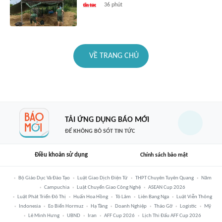
36 phút
VỀ TRANG CHỦ
TẢI ỨNG DỤNG BÁO MỚI
ĐỂ KHÔNG BỎ SÓT TIN TỨC
Điều khoản sử dụng
Chính sách bảo mật
Bộ Giáo Dục Và Đào Tạo
Luật Giao Dịch Điện Tử
THPT Chuyên Tuyên Quang
Năm
Campuchia
Luật Chuyển Giao Công Nghệ
ASEAN Cup 2026
Luật Phát Triển Đô Thị
Huấn Hoa Hồng
Tô Lâm
Liên Bang Nga
Luật Viễn Thông
Indonesia
Eo Biển Hormuz
Hạ Tầng
Doanh Nghiệp
Tháo Gỡ
Logistic
Mỹ
Lê Minh Hưng
UBND
Iran
AFF Cup 2026
Lịch Thi Đấu AFF Cup 2026