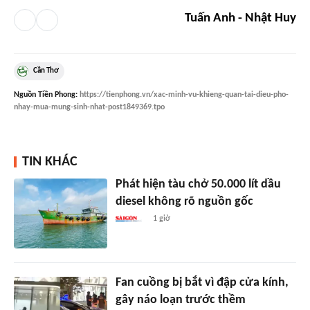
Tuấn Anh - Nhật Huy
Cần Thơ
Nguồn
Tiền Phong
:
https://tienphong.vn/xac-minh-vu-khieng-quan-tai-dieu-pho-
nhay-mua-mung-sinh-nhat-post1849369.tpo
TIN KHÁC
Phát hiện tàu chở 50.000 lít dầu
diesel không rõ nguồn gốc
1 giờ
Fan cuồng bị bắt vì đập cửa kính,
gây náo loạn trước thềm