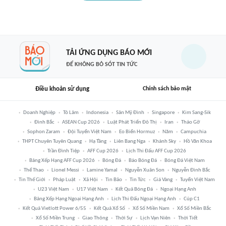
TẢI ỨNG DỤNG BÁO MỚI
ĐỂ KHÔNG BỎ SÓT TIN TỨC
Điều khoản sử dụng
Chính sách bảo mật
Doanh Nghiệp
Tô Lâm
Indonesia
Sân Mỹ Đình
Singapore
Kim Sang-Sik
Đình Bắc
ASEAN Cup 2026
Luật Phát Triển Đô Thị
Iran
Tháo Gỡ
Sophon Zaram
Đội Tuyển Việt Nam
Eo Biển Hormuz
Năm
Campuchia
THPT Chuyên Tuyên Quang
Hạ Tầng
Liên Bang Nga
Khánh Sky
Hồ Văn Khoa
Trần Đình Tiệp
AFF Cup 2026
Lịch Thi Đấu AFF Cup 2026
Bảng Xếp Hạng AFF Cup 2026
Bóng Đá
Báo Bóng Đá
Bóng Đá Việt Nam
Thể Thao
Lionel Messi
Lamine Yamal
Nguyễn Xuân Son
Nguyễn Đình Bắc
Tin Thế Giới
Pháp Luật
Xã Hội
Tin Bão
Tin Tức
Giá Vàng
Tuyển Việt Nam
U23 Việt Nam
U17 Việt Nam
Kết Quả Bóng Đá
Ngoại Hạng Anh
Bảng Xếp Hạng Ngoại Hạng Anh
Lịch Thi Đấu Ngoại Hạng Anh
Cúp C1
Kết Quả Vietlott Power 6/55
Kết Quả Xổ Số
Xổ Số Miền Nam
Xổ Số Miền Bắc
Xổ Số Miền Trung
Giao Thông
Thời Sự
Lịch Vạn Niên
Thời Tiết