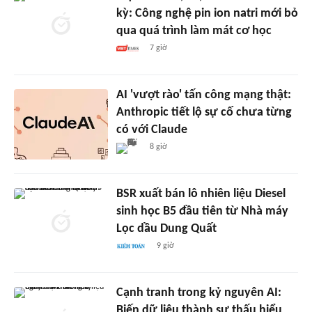
kỳ: Công nghệ pin ion natri mới bỏ
qua quá trình làm mát cơ học
7 giờ
AI 'vượt rào' tấn công mạng thật:
Anthropic tiết lộ sự cố chưa từng
có với Claude
8 giờ
BSR xuất bán lô nhiên liệu Diesel
sinh học B5 đầu tiên từ Nhà máy
Lọc dầu Dung Quất
9 giờ
Cạnh tranh trong kỷ nguyên AI:
Biến dữ liệu thành sự thấu hiểu