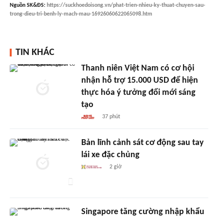
Nguồn
SK&ĐS
:
https://suckhoedoisong.vn/phat-trien-nhieu-ky-thuat-chuyen-sau-
trong-dieu-tri-benh-ly-mach-mau-16926060622065098.htm
TIN KHÁC
Thanh niên Việt Nam có cơ hội
nhận hỗ trợ 15.000 USD để hiện
thực hóa ý tưởng đổi mới sáng
tạo
37 phút
Bản lĩnh cảnh sát cơ động sau tay
lái xe đặc chủng
2 giờ
Singapore tăng cường nhập khẩu