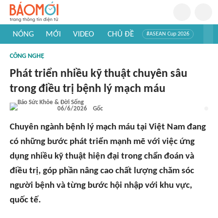
NÓNG
MỚI
VIDEO
CHỦ ĐỀ
#ASEAN Cup 2026
#Trí tuệ nhân tạo
#Mỹ - Iran
#Khám phá Việt Nam
CÔNG NGHỆ
#Khám phá thế giới
Phát triển nhiều kỹ thuật chuyên sâu
trong điều trị bệnh lý mạch máu
06/6/2026
Gốc
Chuyên ngành bệnh lý mạch máu tại Việt Nam đang
có những bước phát triển mạnh mẽ với việc ứng
dụng nhiều kỹ thuật hiện đại trong chẩn đoán và
điều trị, góp phần nâng cao chất lượng chăm sóc
người bệnh và từng bước hội nhập với khu vực,
quốc tế.