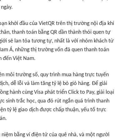
 ngày.
ạn khởi đầu của VietQR trên thị trường nội địa khi
 thân, thanh toán bằng QR dần thành thói quen tự
iới sẽ lan tỏa tương tự, nhất là với nhóm khách từ
am Á, những thị trường vốn đã quen thanh toán
ch đến Việt Nam.
rên môi trường số, quy trình mua hàng trực tuyến
ịch, dễ lỗi và làm tăng tỷ lệ bỏ giỏ hàng. Để giải
g hành cùng Visa phát triển Click to Pay, giải loại
c sinh trắc học, qua đó rút ngắn quá trình thanh
iện tỷ lệ giao dịch được chấp thuận, yếu tố trực
án.
 niệm bằng ví điện tử của quê nhà, và một người