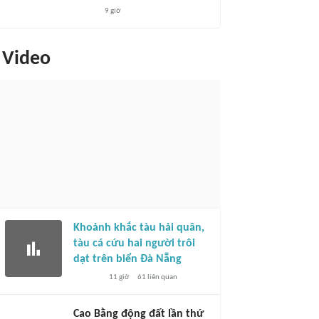
9 giờ
Video
Khoảnh khắc tàu hải quân,
tàu cá cứu hai người trôi
dạt trên biển Đà Nẵng
11 giờ
61
liên quan
Cao Bằng động đất lần thứ