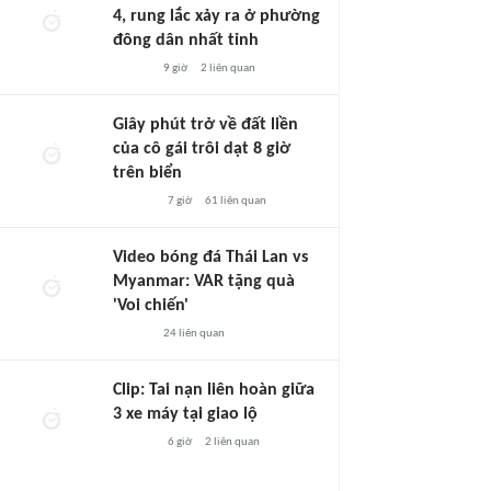
4, rung lắc xảy ra ở phường
đông dân nhất tỉnh
9 giờ
2
liên quan
Giây phút trở về đất liền
của cô gái trôi dạt 8 giờ
trên biển
7 giờ
61
liên quan
Video bóng đá Thái Lan vs
Myanmar: VAR tặng quà
'Voi chiến'
24
liên quan
Clip: Tai nạn liên hoàn giữa
3 xe máy tại giao lộ
6 giờ
2
liên quan