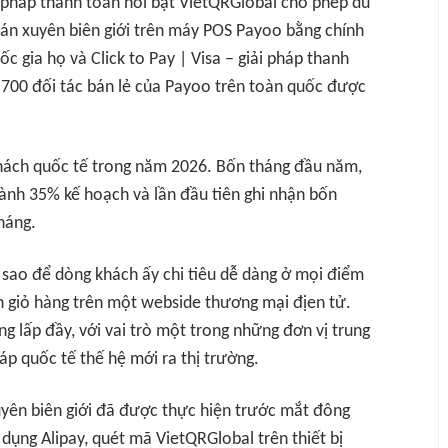
ải pháp thanh toán nổi bật VietQRGlobal cho phép du
oán xuyên biên giới trên máy POS Payoo bằng chính
c gia họ và Click to Pay | Visa – giải pháp thanh
n 700 đối tác bán lẻ của Payoo trên toàn quốc được
khách quốc tế trong năm 2026. Bốn tháng đầu năm,
hành 35% kế hoạch và lần đầu tiên ghi nhận bốn
háng.
 sao để dòng khách ấy chi tiêu dễ dàng ở mọi điểm
 giỏ hàng trên một webside thương mại địen tử.
g lấp đầy, với vai trò một trong những đơn vị trung
áp quốc tế thế hệ mới ra thị trường.
uyên biên giới đã được thực hiện trước mắt đông
ụng Alipay, quét mã VietQRGlobal trên thiết bị