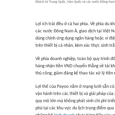
Khách từ Trung Quốc, Hàn Quốc và các nước Đông Nam Á
Lợi ích trải đều ở cả hai phía. Về phía du 
các nước Đông Nam Á, giao dịch tại Việt N
dùng chính ứng dụng ngân hàng hoặc ví điện
trên thiết bị cá nhân, kèm xác thực sinh t
Về phía doanh nghiệp, toàn bộ quy trình đố
hàng nhận tiền VND chuyển thẳng về tài kho
thủ công, giảm đáng kể thao tác xử lý tiền
Lợi thế của Payoo nằm ở mạng lưới sẵn có
vận hành trên các thiết bị và giải pháp củ
quy mô lớn mà không phát sinh chi phí tri
phủ tại các khu vực du lịch trọng điểm qu