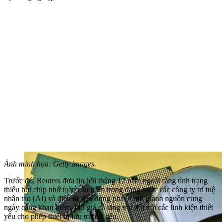
Ảnh minh họa: Getty images.
Trước đó, Reuters đưa tin hồi tháng 12 năm ngoái rằng tình trạng
thiếu hụt chip nhớ toàn cầu trầm trọng đang buộc các công ty trí tuệ
nhân tạo (AI) và điện tử tiêu dùng phải tranh giành nguồn cung
ngày càng khan hiếm, khi giá cả tăng vọt đối với các linh kiện thiết
yếu cho phép thiết bị lưu trữ dữ liệu.