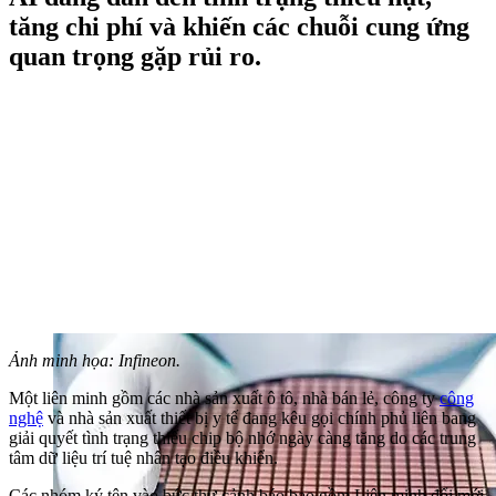
tăng chi phí và khiến các chuỗi cung ứng
quan trọng gặp rủi ro.
Ảnh minh họa: Infineon.
Một liên minh gồm các nhà sản xuất ô tô, nhà bán lẻ, công ty
công
nghệ
và nhà sản xuất thiết bị y tế đang kêu gọi chính phủ liên bang
giải quyết tình trạng thiếu chip bộ nhớ ngày càng tăng do các trung
tâm dữ liệu trí tuệ nhân tạo điều khiển.
Các nhóm ký tên vào bức thư cảnh báo bao gồm Liên minh đổi mới