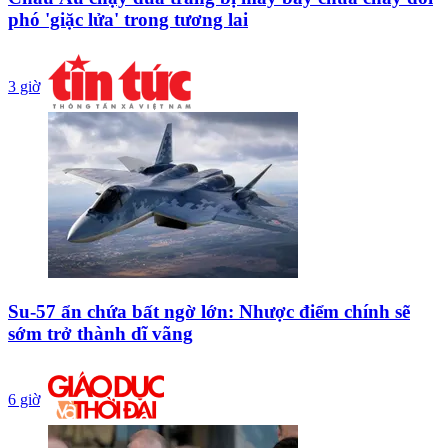
phó 'giặc lửa' trong tương lai
3 giờ
Su-57 ẩn chứa bất ngờ lớn: Nhược điểm chính sẽ
sớm trở thành dĩ vãng
6 giờ