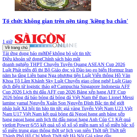
Tổ chức không gian trên nền tảng 'kiềng ba chân'
1 giờ
Về trang chủ
Tải ứng dụng báo mới
Để không bỏ sót tin tức
Điều khoản sử dụng
Chính sách bảo mật
doanh nghiệp
THPT Chuyên Tuyên Quang
ASEAN Cup 2026
Luật Phát triển đô thị
Bộ Giáo dục và Đào tạo
eo biển Hormuz
Iran
năm
hạ tầng
Liên bang Nga
phương tiện
Luật Viễn thông
Hồ Văn
Khoa
Tô Lâm
Khánh Sky
Luật Chuyển giao công nghệ
Luật Giao
dịch điện tử
logistic
tháo gỡ
Campuchia
Singapore
Indonesia
AFF
Cup 2026
Lịch thi đấu AFF cup 2026
Bảng xếp hạng AFF Cup
2026
bóng đá
báo bóng đá
bóng đá Việt Nam
thể thao
Lionel Messi
lamine yamal
Nguyễn Xuân Son
Nguyễn Đình Bắc
tin thế giới
pháp luật
Xã hội
tin bão
tin tức
giá vàng
Tuyển Việt Nam
U23 Việt
Nam
U17 Việt Nam
kết quả bóng đá
Ngoại hạng anh
bảng xếp
hạng ngoại hạng anh
lịch thi đấu ngoại hạng Anh
Cúp C1
Kết quả
vietlott Power 6/55
kết quả xổ số
xổ số miền nam
xổ số miền bắc
xổ
số miền trung
giao thông
thời sự
lịch vạn niên
Thời tiết
Thời tiết
Thành Phố Hồ Chí Minh
Thời tiết Hà Nội
Giá xăng dầu