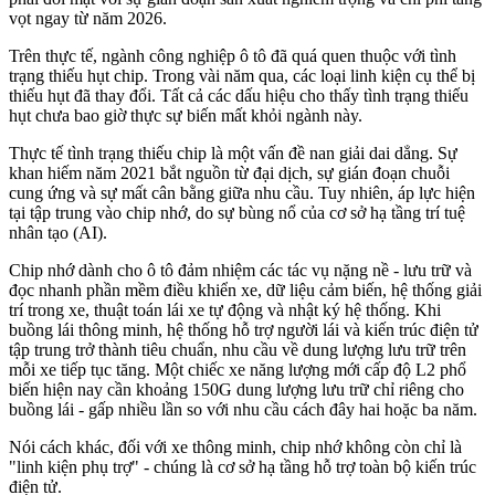
vọt ngay từ năm 2026.
Trên thực tế, ngành công nghiệp ô tô đã quá quen thuộc với tình
trạng thiếu hụt chip. Trong vài năm qua, các loại linh kiện cụ thể bị
thiếu hụt đã thay đổi. Tất cả các dấu hiệu cho thấy tình trạng thiếu
hụt chưa bao giờ thực sự biến mất khỏi ngành này.
Thực tế tình trạng thiếu chip là một vấn đề nan giải dai dẳng. Sự
khan hiếm năm 2021 bắt nguồn từ đại dịch, sự gián đoạn chuỗi
cung ứng và sự mất cân bằng giữa nhu cầu. Tuy nhiên, áp lực hiện
tại tập trung vào chip nhớ, do sự bùng nổ của cơ sở hạ tầng trí tuệ
nhân tạo (AI).
Chip nhớ dành cho ô tô đảm nhiệm các tác vụ nặng nề - lưu trữ và
đọc nhanh phần mềm điều khiển xe, dữ liệu cảm biến, hệ thống giải
trí trong xe, thuật toán lái xe tự động và nhật ký hệ thống. Khi
buồng lái thông minh, hệ thống hỗ trợ người lái và kiến trúc điện tử
tập trung trở thành tiêu chuẩn, nhu cầu về dung lượng lưu trữ trên
mỗi xe tiếp tục tăng. Một chiếc xe năng lượng mới cấp độ L2 phổ
biến hiện nay cần khoảng 150G dung lượng lưu trữ chỉ riêng cho
buồng lái - gấp nhiều lần so với nhu cầu cách đây hai hoặc ba năm.
Nói cách khác, đối với xe thông minh, chip nhớ không còn chỉ là
"linh kiện phụ trợ" - chúng là cơ sở hạ tầng hỗ trợ toàn bộ kiến trúc
điện tử.