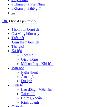
#Khám phá Việt Nam
#Khám phá thế giới
Tin
Thông tin bóng đá
Giá vàng hôm nay
Thời tiết
Xem thêm tiện ích
Thế giới
Xã hội
Thời sự
Giao thông
Môi trường - Khí hậu
Văn hóa
Nghệ thuật
Ẩm thực
Du lịch
Kinh tế
Lao động - Việc làm
Tài chính
Chứng khoán
Kinh doanh
Giáo dục