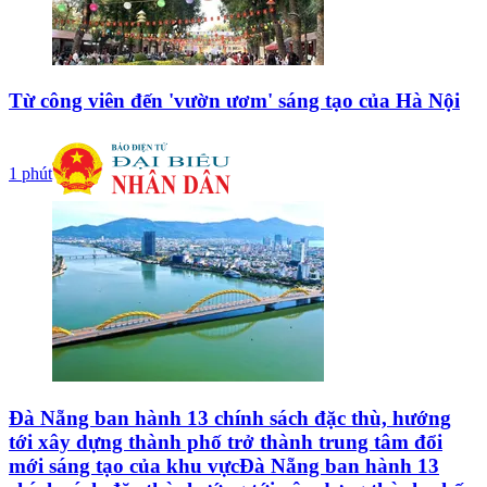
Từ công viên đến 'vườn ươm' sáng tạo của Hà Nội
1 phút
Đà Nẵng ban hành 13 chính sách đặc thù, hướng
tới xây dựng thành phố trở thành trung tâm đổi
mới sáng tạo của khu vựcĐà Nẵng ban hành 13