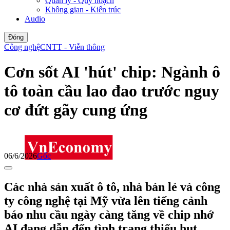
Quản lý - Quy hoạch
Không gian - Kiến trúc
Audio
Đóng
Công nghệ
CNTT - Viễn thông
Cơn sốt AI 'hút' chip: Ngành ô
tô toàn cầu lao đao trước nguy
cơ đứt gãy cung ứng
06/6/2026
Gốc
Các nhà sản xuất ô tô, nhà bán lẻ và công
ty công nghệ tại Mỹ vừa lên tiếng cảnh
báo nhu cầu ngày càng tăng về chip nhớ
AI đang dẫn đến tình trạng thiếu hụt,