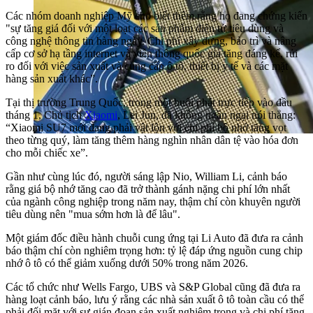
Các nhóm doanh nghiệp Mỹ cho biết thêm rằng họ đang chứng kiến
"sự tăng giá đối với một loạt các sản phẩm điện tử tiêu dùng và
công nghệ thông tin hàng ngày. Chi phí xây dựng, bảo trì và nâng
cấp cơ sở hạ tầng internet và viễn thông quốc gia tăng đáng kể, rủi
ro đối với việc sản xuất và cung cấp ô tô, thiết bị y tế và các mặt
hàng sản xuất khác”.
Tại thị trường Trung Quốc, trong một buổi phát trực tiếp vào đầu
tháng 1, Chủ tịch
Xiaomi
, Lei Jun, đã không ngần ngại nói thẳng:
“Xiaomi SU7 mới đang phải vật lộn với chi phí bộ nhớ tăng vọt
theo từng quý, làm tăng thêm hàng nghìn nhân dân tệ vào hóa đơn
cho mỗi chiếc xe”.
Gần như cùng lúc đó, người sáng lập Nio, William Li, cảnh báo
rằng giá bộ nhớ tăng cao đã trở thành gánh nặng chi phí lớn nhất
của ngành công nghiệp trong năm nay, thậm chí còn khuyên người
tiêu dùng nên "mua sớm hơn là để lâu".
Một giám đốc điều hành chuỗi cung ứng tại Li Auto đã đưa ra cảnh
báo thậm chí còn nghiêm trọng hơn: tỷ lệ đáp ứng nguồn cung chip
nhớ ô tô có thể giảm xuống dưới 50% trong năm 2026.
Các tổ chức như Wells Fargo, UBS và S&P Global cũng đã đưa ra
hàng loạt cảnh báo, lưu ý rằng các nhà sản xuất ô tô toàn cầu có thể
phải đối mặt với sự gián đoạn sản xuất nghiêm trọng và chi phí tăng