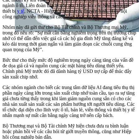
ngành ô tô, Liên đoàn bán lẻ uốc gia, Hiệp hội các Nhà sản xuất
thiết bị
y tế
, NCTA - Hiệp hội Internet & Truyền hình, Hiệp hội
công nghiệp viễn thông và các nhóm khác tại Mỹ.
Nhóm này đã gửi thư cho Bộ Tài chính và Bộ Thương mại Mỹ,
trong đó nêu rõ: "Sự mất cân bằng nghiêm trọng trên thị trường chip
nhớ có thể dẫn đến việc giá cả các hộ gia đình Mỹ tăng đáng kể và
kéo dài trong thời gian ngắn và làm gián đoạn các chuỗi cung ứng
quan trọng của Mỹ”.
Bức thư cho thấy mức độ nghiêm trọng ngày càng tăng của vấn đề
đe dọa giá cả và nguồn cung các mặt hàng tiêu dùng thiết yếu.
Chính phủ Mỹ trước đó đã dành hàng tỷ USD trợ cấp để thúc đẩy
sản xuất chip nhớ.
Các nhóm ngành cho biết các trung tâm dữ liệu AI đang tiêu thụ thị
phần ngày càng lớn trong sản xuất chip nhớ toàn cầu, tạo ra sự tăng
giá chưa từng thấy trong khi làm giảm nguồn cung sẵn có cho các
nhà sản xuất sản xuất các sản phẩm hướng tới người tiêu dùng. Các
tổ chức đại diện cho lĩnh vực ô tô, bán lẻ, viễn thông và thiết bị y tế
nhấn mạnh sự mất cân bằng ngày càng trở nên cấp bách.
Bộ Thương mại và Bộ Tài chính Mỹ hiện chưa đưa ra bình luận
hoặc phản hồi về các câu hỏi từ giới truyền thông, cũng như Hiệp
hội công nghiệp bán dẫn.