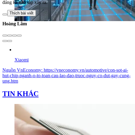
đáng kể nào sắp xảy ra.
Thích bài viết
Hoàng Lâm
Xiaomi
Nguồn
VnEconomy
:
https://vneconomy.vn/automotive/con-sot-ai-
hut-chip-nganh-o-to-toan-cau-lao-dao-truoc-nguy-co-dut-gay-cung-
ung.htm
TIN KHÁC