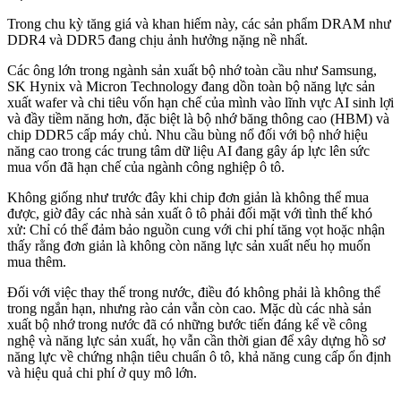
Trong chu kỳ tăng giá và khan hiếm này, các sản phẩm DRAM như
DDR4 và DDR5 đang chịu ảnh hưởng nặng nề nhất.
Các ông lớn trong ngành sản xuất bộ nhớ toàn cầu như Samsung,
SK Hynix và Micron Technology đang dồn toàn bộ năng lực sản
xuất wafer và chi tiêu vốn hạn chế của mình vào lĩnh vực AI sinh lợi
và đầy tiềm năng hơn, đặc biệt là bộ nhớ băng thông cao (HBM) và
chip DDR5 cấp máy chủ. Nhu cầu bùng nổ đối với bộ nhớ hiệu
năng cao trong các trung tâm dữ liệu AI đang gây áp lực lên sức
mua vốn đã hạn chế của ngành công nghiệp ô tô.
Không giống như trước đây khi chip đơn giản là không thể mua
được, giờ đây các nhà sản xuất ô tô phải đối mặt với tình thế khó
xử: Chỉ có thể đảm bảo nguồn cung với chi phí tăng vọt hoặc nhận
thấy rằng đơn giản là không còn năng lực sản xuất nếu họ muốn
mua thêm.
Đối với việc thay thế trong nước, điều đó không phải là không thể
trong ngắn hạn, nhưng rào cản vẫn còn cao. Mặc dù các nhà sản
xuất bộ nhớ trong nước đã có những bước tiến đáng kể về công
nghệ và năng lực sản xuất, họ vẫn cần thời gian để xây dựng hồ sơ
năng lực về chứng nhận tiêu chuẩn ô tô, khả năng cung cấp ổn định
và hiệu quả chi phí ở quy mô lớn.