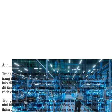
Ảnh minh họa: CBT.
Trong ngắn hạn, không có giải pháp nhanh chóng nào cho tình
trạng thiếu chip nhớ trong ngành ô tô. Nhiều cơ quan quốc tế dự
báo rằng tốc độ tăng trưởng nhu cầu DRAM toàn cầu sẽ vượt xa tốc
độ tăng trưởng nguồn cung trong hai đến ba năm tới, với khoảng
cách cung cầu có thể tiếp tục mở rộng vào năm 2026.
Trong khi đó, các dây chuyền sản xuất mới từ các nhà sản xuất bộ
nhớ lớn dự kiến sẽ không đi vào hoạt động cho đến năm 2027 hoặc
thậm chí là năm 2028, có nghĩa là không có sự gia tăng công suất