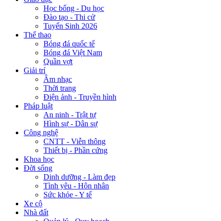
Học bổng - Du học
Đào tạo - Thi cử
Tuyển Sinh 2026
Thể thao
Bóng đá quốc tế
Bóng đá Việt Nam
Quần vợt
Giải trí
Âm nhạc
Thời trang
Điện ảnh - Truyền hình
Pháp luật
An ninh - Trật tự
Hình sự - Dân sự
Công nghệ
CNTT - Viễn thông
Thiết bị - Phần cứng
Khoa học
Đời sống
Dinh dưỡng - Làm đẹp
Tình yêu - Hôn nhân
Sức khỏe - Y tế
Xe cộ
Nhà đất