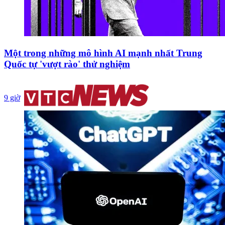
Một trong những mô hình AI mạnh nhất Trung
Quốc tự 'vượt rào' thử nghiệm
9 giờ