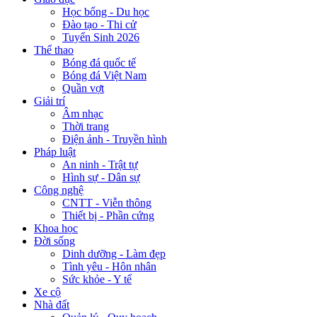
Học bổng - Du học
Đào tạo - Thi cử
Tuyển Sinh 2026
Thể thao
Bóng đá quốc tế
Bóng đá Việt Nam
Quần vợt
Giải trí
Âm nhạc
Thời trang
Điện ảnh - Truyền hình
Pháp luật
An ninh - Trật tự
Hình sự - Dân sự
Công nghệ
CNTT - Viễn thông
Thiết bị - Phần cứng
Khoa học
Đời sống
Dinh dưỡng - Làm đẹp
Tình yêu - Hôn nhân
Sức khỏe - Y tế
Xe cộ
Nhà đất