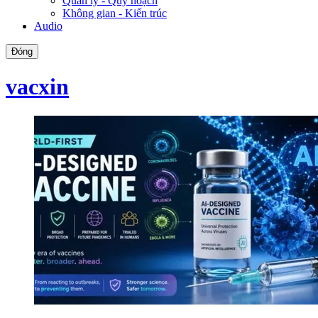
Quản lý - Quy hoạch
Không gian - Kiến trúc
Audio
Đóng
vacxin