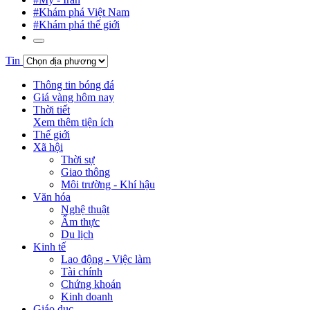
#Khám phá Việt Nam
#Khám phá thế giới
Tin
Thông tin bóng đá
Giá vàng hôm nay
Thời tiết
Xem thêm tiện ích
Thế giới
Xã hội
Thời sự
Giao thông
Môi trường - Khí hậu
Văn hóa
Nghệ thuật
Ẩm thực
Du lịch
Kinh tế
Lao động - Việc làm
Tài chính
Chứng khoán
Kinh doanh
Giáo dục