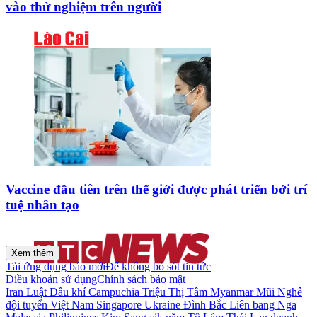
vào thử nghiệm trên người
Vaccine đầu tiên trên thế giới được phát triển bởi trí
tuệ nhân tạo
Xem thêm
Tải ứng dụng báo mới
Để không bỏ sót tin tức
Điều khoản sử dụng
Chính sách bảo mật
Iran
Luật Dầu khí
Campuchia
Triệu Thị Tâm
Myanmar
Mũi Nghê
đội tuyển Việt Nam
Singapore
Ukraine
Đình Bắc
Liên bang Nga