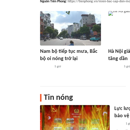
Nguồn
Tiền Phong
:
https://tienphong.vn/mien-bac-sap-don-mo
Nam bộ tiếp tục mưa, Bắc
Hà Nội gi
bộ oi nóng trở lại
tăng dần
5 giờ
5 gi
Tin nóng
Lực lượ
bảo vệ
1 g