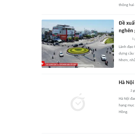
thông hai 
Đề xuấ
nghẽn 
1 
Lãnh đạo 
dựng cầu 
Nhơn, nhằm
Hà Nội
2 g
Hà Nội đa
hạng mục 
Hồng.