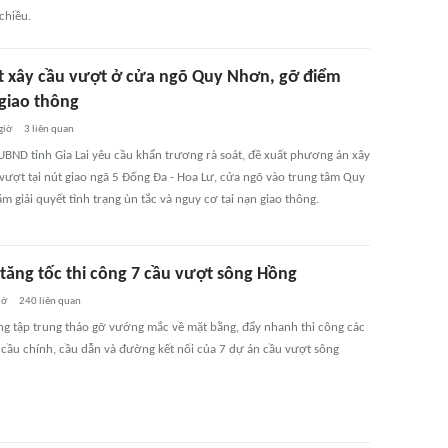
chiều.
t xây cầu vượt ở cửa ngõ Quy Nhơn, gỡ điểm
giao thông
giờ
3
liên quan
UBND tỉnh Gia Lai yêu cầu khẩn trương rà soát, đề xuất phương án xây
vượt tại nút giao ngã 5 Đống Đa - Hoa Lư, cửa ngõ vào trung tâm Quy
 giải quyết tình trạng ùn tắc và nguy cơ tai nạn giao thông.
 tăng tốc thi công 7 cầu vượt sông Hồng
iờ
240
liên quan
ng tập trung tháo gỡ vướng mắc về mặt bằng, đẩy nhanh thi công các
cầu chính, cầu dẫn và đường kết nối của 7 dự án cầu vượt sông