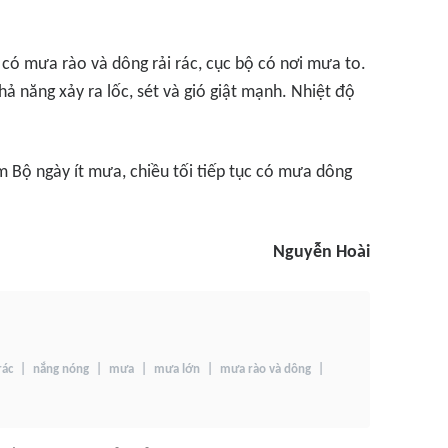
y có mưa rào và dông rải rác, cục bộ có nơi mưa to.
ả năng xảy ra lốc, sét và gió giật mạnh. Nhiệt độ
 Bộ ngày ít mưa, chiều tối tiếp tục có mưa dông
Nguyễn Hoài
rác
nắng nóng
mưa
mưa lớn
mưa rào và dông