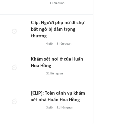
1
liên quan
Clip: Người phụ nữ đi chợ
bất ngờ bị đâm trọng
thương
4 giờ
3
liên quan
Khám xét nơi ở của Huấn
Hoa Hồng
31
liên quan
[CLIP]: Toàn cảnh vụ khám
xét nhà Huấn Hoa Hồng
3 giờ
31
liên quan