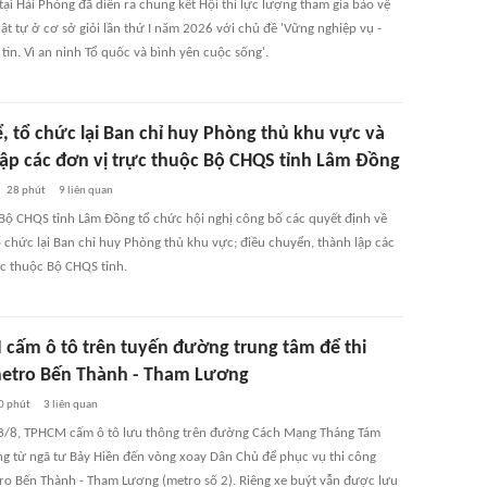
tại Hải Phòng đã diễn ra chung kết Hội thi lực lượng tham gia bảo vệ
rật tự ở cơ sở giỏi lần thứ I năm 2026 với chủ đề 'Vững nghiệp vụ -
tin. Vì an ninh Tổ quốc và bình yên cuộc sống'.
ể, tổ chức lại Ban chỉ huy Phòng thủ khu vực và
lập các đơn vị trực thuộc Bộ CHQS tỉnh Lâm Đồng
28 phút
9
liên quan
 Bộ CHQS tỉnh Lâm Đồng tổ chức hội nghị công bố các quyết định về
tổ chức lại Ban chỉ huy Phòng thủ khu vực; điều chuyển, thành lập các
ực thuộc Bộ CHQS tỉnh.
cấm ô tô trên tuyến đường trung tâm để thi
etro Bến Thành - Tham Lương
0 phút
3
liên quan
3/8, TPHCM cấm ô tô lưu thông trên đường Cách Mạng Tháng Tám
g từ ngã tư Bảy Hiền đến vòng xoay Dân Chủ để phục vụ thi công
ro Bến Thành - Tham Lương (metro số 2). Riêng xe buýt vẫn được lưu