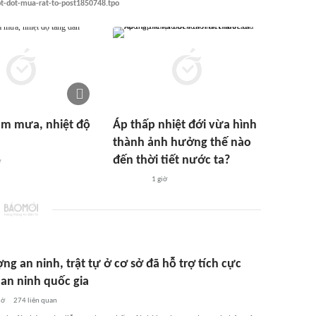
t-dot-mua-rat-to-post1850748.tpo
ảm mưa, nhiệt độ
Áp thấp nhiệt đới vừa hình
thành ảnh hưởng thế nào
đến thời tiết nước ta?
ờ
1 giờ
ng an ninh, trật tự ở cơ sở đã hỗ trợ tích cực
 an ninh quốc gia
iờ
274
liên quan