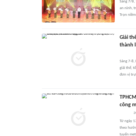
Sáng 7/8, 
an ninh, t
Trọn niềm 
Giải th
thành 
Sáng 7-8,
giải thể, 
đơn vị tr
TPHCM 
công m
2
Từ ngày 1
theo hướn
tuyến met