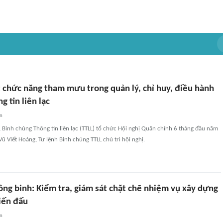
t chức năng tham mưu trong quản lý, chỉ huy, điều hành
g tin liên lạc
an
i, Binh chủng Thông tin liên lạc (TTLL) tổ chức Hội nghị Quân chính 6 tháng đầu năm
ũ Viết Hoàng, Tư lệnh Binh chủng TTLL chủ trì hội nghị.
ông binh: Kiểm tra, giám sát chặt chẽ nhiệm vụ xây dựng
iến đấu
an