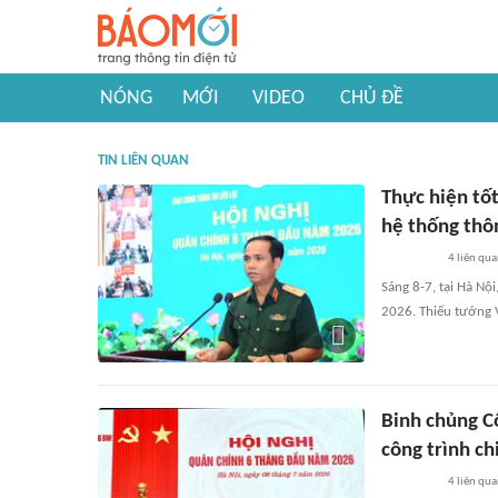
NÓNG
MỚI
VIDEO
CHỦ ĐỀ
TIN LIÊN QUAN
Thực hiện tố
hệ thống thôn
4
liên qu
Sáng 8-7, tại Hà Nộ
2026. Thiếu tướng V
Binh chủng C
công trình ch
4
liên qu