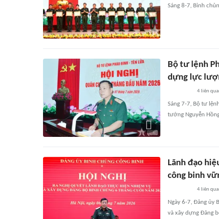
Sáng 8-7, Binh chủ
Bộ tư lệnh P
dựng lực lượ
4
liên qu
Sáng 7-7, Bộ tư lện
tướng Nguyễn Hồng P
Lãnh đạo hiệ
công binh v
4
liên qu
Ngày 6-7, Đảng ủy B
và xây dựng Đảng b