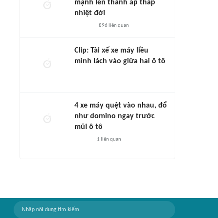
mạnh lên thành áp thấp
nhiệt đới
896
liên quan
Clip: Tài xế xe máy liều
mình lách vào giữa hai ô tô
4 xe máy quệt vào nhau, đổ
như domino ngay trước
mũi ô tô
1
liên quan