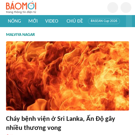
NÓNG
MỚI
VIDEO
CHỦ ĐỀ
#ASEAN Cup 2026
#Trí tuệ nhân tạo
#Mỹ - Iran
#Khám phá Việt Nam
MALVIYA NAGAR
#Khám phá thế giới
Cháy bệnh viện ở Sri Lanka, Ấn Độ gây
nhiều thương vong