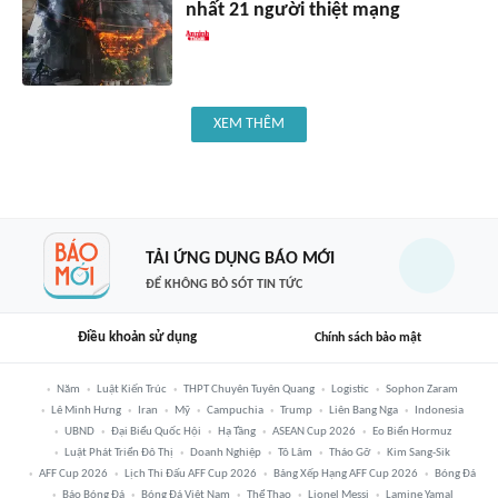
nhất 21 người thiệt mạng
XEM THÊM
TẢI ỨNG DỤNG BÁO MỚI
ĐỂ KHÔNG BỎ SÓT TIN TỨC
Điều khoản sử dụng
Chính sách bảo mật
Năm
Luật Kiến Trúc
THPT Chuyên Tuyên Quang
Logistic
Sophon Zaram
Lê Minh Hưng
Iran
Mỹ
Campuchia
Trump
Liên Bang Nga
Indonesia
UBND
Đại Biểu Quốc Hội
Hạ Tầng
ASEAN Cup 2026
Eo Biển Hormuz
Luật Phát Triển Đô Thị
Doanh Nghiệp
Tô Lâm
Tháo Gỡ
Kim Sang-Sik
AFF Cup 2026
Lịch Thi Đấu AFF Cup 2026
Bảng Xếp Hạng AFF Cup 2026
Bóng Đá
Báo Bóng Đá
Bóng Đá Việt Nam
Thể Thao
Lionel Messi
Lamine Yamal